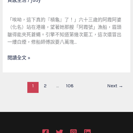
質感生活
/
judy
阿
過
婆
正
的
規
「唉呦，這下真的『槓龜』了！」六十三歲的阿霞阿婆
救
當
（化名）站在港邊，望著她那艘「阿霞號」漁船，眉頭
命
舖
皺得能夾死蒼蠅。引擎不知道第幾次罷工，這次還冒出
錢：
的
一縷白煙，修船師傅說要八萬塊…
當
「泰
鋪
山
閱讀全文 »
如
票
何
貼」
成
翻
為
1
2
...
108
Next
→
轉
社
人
會
生
安
全
網？