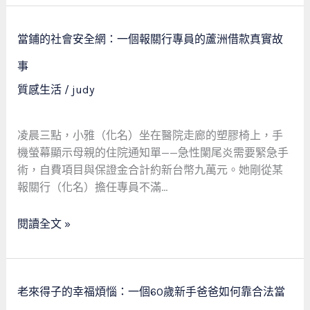
「救
急
當
不
當鋪的社會安全網：一個報關行專員的蘆洲借款真實故
鋪
救
的
事
窮」
社
質感生活
/
judy
的
會
溫
安
暖
全
凌晨三點，小雅（化名）坐在醫院走廊的塑膠椅上，手
約
網：
機螢幕顯示母親的住院通知單——急性闌尾炎需要緊急手
定
一
術，自費項目與保證金合計約新台幣九萬元。她剛從某
個
報關行（化名）擔任專員不滿…
報
關
閱讀全文 »
行
專
員
老
的
老來得子的幸福煩惱：一個60歲新手爸爸如何靠合法當
來
蘆