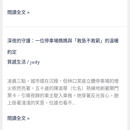
當
航
鋪
空
閱讀全文 »
裡
工
的
程
溫
師
暖
深
的
深夜的守護：一位停車場媽媽與「救急不救窮」的溫暖
救
夜
嘉
贖
的
約定
義
守
市
質感生活
/
judy
護：
當
一
舖
位
凌晨三點，城市還在沉睡，但林口某座立體停車場的燈
記
停
火依然亮著。五十歲的陳淑華（化名）熟練地刷著閘門
車
票卡，引導夜歸的車主駛入車格。她穿著反光背心，臉
場
上掛著淺淺的笑意，任誰也看不…
媽
媽
閱讀全文 »
與