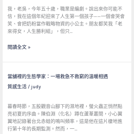
爸
合
的
我，老吳，今年五十歲，職業是編劇。說出來你可能不
法
當
信，我在這個年紀迎來了人生第一個孩子——一個會哭會
當
舖
笑、會把奶粉當作戰略物資的小公主。朋友都笑我「老
舖
奇
來得女，人生勝利組」，但只…
救
遇
急
記：
閱讀全文 »
不
救
救
急
窮
不
當
救
當舖裡的生態學家：一場救急不救窮的溫暖相遇
舖
窮，
質感生活
/
judy
裡
社
的
會
生
安
暮春時節，五股觀音山腳下的濕地裡，螢火蟲正悄然點
態
全
亮初夏的序曲。陳伯淵（化名）蹲在蘆葦叢間，小心翼
學
網
翼地記錄著台北赤蛙的鳴叫頻率，這是他在這片棲地進
家：
的
行第十年的長期監測。然而，一…
一