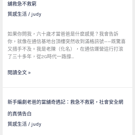
得
舖救急不救窮
洲
子
質感生活
/
judy
借
的
款
幸
真
福
如果你問我，六十歲才當爸爸是什麼感覺？我會告訴
實
煩
你，就像在通信基地台頂樓突然收到滿格訊號——既驚喜
故
惱：
又措手不及。我是老陳（化名），在通信運營這行打滾
事
一
了三十多年，從2G時代一路撐…
個
60
閱讀全文 »
歲
新
手
新
爸
新手編劇老爸的當舖奇遇記：救急不救窮，社會安全網
手
爸
編
的真情告白
如
劇
質感生活
/
judy
何
老
靠