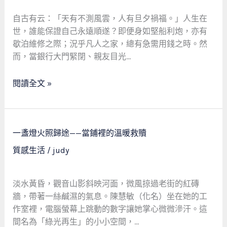
投
無
自古有云：「天有不測風雲，人有旦夕禍福。」人生在
路，
世，誰能保證自己永遠順遂？即便身如堅船利炮，亦有
而
歇泊維修之際；況乎凡人之家，總有急需用錢之時。然
是
而，當銀行大門緊閉、親友目光…
救
急
閱讀全文 »
不
救
窮
一
的
一盞燈火照歸途——當鋪裡的溫暖救贖
盞
社
質感生活
/
judy
燈
會
火
安
照
全
淡水黃昏，觀音山影斜映河面，微風掠過老街的紅磚
歸
網：
牆，帶著一絲鹹濕的氣息。陳慧敏（化名）坐在她的工
途
一
作室裡，電腦螢幕上跳動的數字讓她掌心微微滲汗。這
——
位
間名為「綠光再生」的小小空間，…