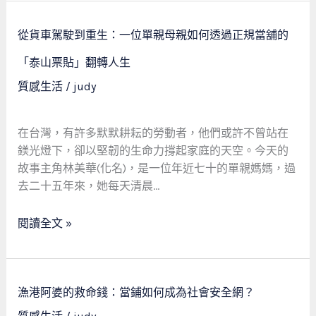
尊
從
嚴
從貨車駕駛到重生：一位單親母親如何透過正規當舖的
貨
——
車
「泰山票貼」翻轉人生
一
駕
質感生活
/
judy
位
駛
單
到
親
重
在台灣，有許多默默耕耘的勞動者，他們或許不曾站在
媽
生：
鎂光燈下，卻以堅韌的生命力撐起家庭的天空。今天的
媽
一
故事主角林美華(化名)，是一位年近七十的單親媽媽，過
的
位
去二十五年來，她每天清晨…
轉
單
機
親
閱讀全文 »
母
親
如
漁
何
漁港阿婆的救命錢：當鋪如何成為社會安全網？
港
透