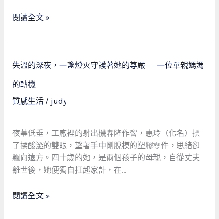
真
場
情
閱讀全文 »
救
告
急
白
不
救
失
失溫的深夜，一盞燈火守護著她的尊嚴——一位單親媽媽
窮
溫
的
的
的轉機
溫
深
質感生活
/
judy
暖
夜，
相
一
遇
盞
夜幕低垂，工廠裡的射出機轟隆作響，惠玲（化名）揉
燈
了揉酸澀的雙眼，望著手中剛脫模的塑膠零件，思緒卻
火
飄向遠方。四十歲的她，是兩個孩子的母親，自從丈夫
守
離世後，她便獨自扛起家計，在…
護
著
閱讀全文 »
她
的