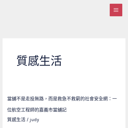
跳
至
主
要
內
容
質感生活
當
當舖不是走投無路，而是救急不救窮的社會安全網：一
舖
不
位航空工程師的嘉義市當舖記
是
質感生活
/
judy
走