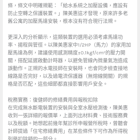
條，條文中明確規範：「給水系統之加壓設備，應設有
防止空轉之保護裝置。」陳美惠這才發現，原來許多老
舊公寓的加壓馬達安裝，根本沒有符合現行法規。
更深入的分析顯示，這類裝置的選用必須考慮馬達功
率、揚程與管徑。以陳美惠家中1/2HP（馬力）的家用加
壓馬達為例，建議使用感測精度±0.1kgf/cm²的壓力開
關，搭配延遲啟動計時器，以避免管線內微量氣泡造成
誤動作。正規的水電技師在安裝時，也會同步檢查接地
線路是否完好，以及過電流保護器（無熔線開關）的規
格是否匹配，這些細節都直接影響用戶安全。
稅務實務：復健師的修繕費用與報稅扣除
在完成無水斷電裝置的安裝與全室水壓檢測後，陳美惠
收到一張詳細的報價單，上面列出材料費、技術服務費
以及稅額。她想起前幾年幫診所申報營所稅時，曾聽會
計師提過「住宅修繕費用」在某些條件下可作為所得稅
列舉扣除額的一部分。