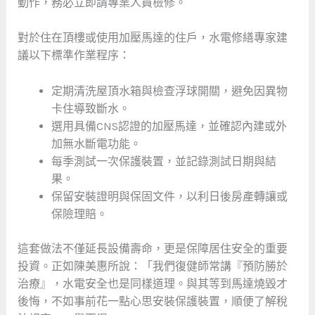
動作，務必立即請專業人員檢修。
對於住在頂樓或使用加壓馬達的住戶，水電修繕專家建
議以下標準作業程序：
定期清洗屋頂水箱與檢查浮球開關，避免因異物
卡住導致斷水。
選用具備CNS認證的加壓馬達，並確認內建或外
加無水斷電功能。
每季測試一次保護裝置，並記錄測試日期與結
果。
保留安裝證明與保固文件，以利日後房產轉讓或
保險理賠。
這套做法不僅延長設備壽命，更是保障居住安全的重要
投資。正如陳美惠所說：「我們復健師常講『預防勝於
治療』，水電安全也是同樣道理。與其等到馬達燒毀才
後悔，不如事前花一點心思安裝保護裝置，順便了解稅