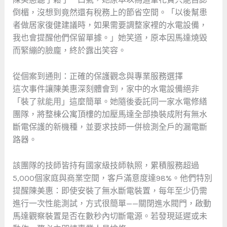
倒楣，沒想到竟然還有稅務上的節省空間。「以後幫患
者做居家復健建議時，如果需要調整家裡的水電設備，
我也會提醒他們保留單據。」她笑道，原本因馬達燒毀
而緊繃的臉龐，終於露出笑容。
從個案到通則：正確的保護觀念與專業服務選擇
這次事件讓陳美惠深刻體會到，家中的水電設備絕非
「裝了就能用」這麼簡單。她隨後委託同一家水電修繕
團隊，將整棟公寓頂樓的加壓馬達全部換裝成附有無水
斷電保護的新機種，並要求技師一併檢測全戶的漏電斷
路器。
該團隊的技師皆持有國家級技師執照，累積服務超過
5,000個家庭與商業空間，客戶滿意度達98%。他們特別
提醒陳美惠：即使安裝了無水斷電裝置，每年至少仍需
進行一次性能測試，方式很簡單——關閉進水閥門，啟動
馬達觀察裝置是否在數秒內切斷電源。若發現延遲或未