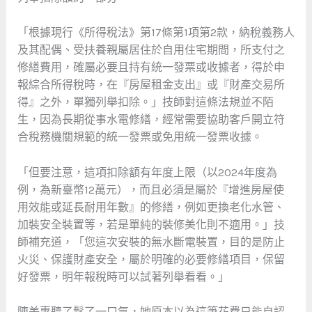
「根據現行《所得稅法》第17條第1項第2款，納稅義務人
及其配偶、受扶養親屬居住於自用住宅期間，所支付之
修繕費用，確屬必要且持有統一發票或收據者，得於申
報綜合所得稅時，在『房屋租金支出』或『財產交易所
得』之外，單獨列舉扣除。」技師對這條法規並不陌
生，因為長期從事水電修繕，經常需要協助客戶開立符
合稅務機關規範的統一發票或免用統一發票收據。
「但要注意，這項扣除額有年度上限（以2024年度為
例，為新臺幣12萬元），而且必須是屬於『增進房屋使
用效能或延長耐用年數』的修繕，例如更換老化水管、
加裝安全裝置等，若是單純的裝修美化則不適用。」技
師補充道，「您這次安裝的無水斷電裝置，目的是防止
火災、保護財產安全，屬於明確的必要修繕項目，保留
好發票，明年報稅時可以試著列舉看看。」
陳美惠聽了鬆了一口氣，她原本以為這筆花費只能自認