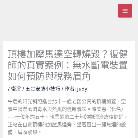
跳
至
主
要
內
容
頂樓加壓馬達空轉燒毀？復健
師的真實案例：無水斷電裝置
如何預防與稅務眉角
/
衛浴 / 五金安裝小技巧
/ 作者:
judy
午后的阳光斜照進台北市一處老舊公寓的頂樓加蓋，空
氣中瀰漫著消毒水與熱風的混雜氣味。陳美惠（化名）
——一位年約五十、執業超過二十年的物理治療復健師，
正站在自家頂樓的加壓馬達旁，望著冒出一縷焦煙的設
備，眉頭緊鎖。