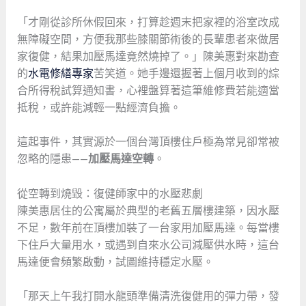
「才剛從診所休假回來，打算趁週末把家裡的浴室改成
無障礙空間，方便我那些膝關節術後的長輩患者來做居
家復健，結果加壓馬達竟然燒掉了。」陳美惠對來勘查
的
水電修繕專家
苦笑道。她手邊還握著上個月收到的綜
合所得稅試算通知書，心裡盤算著這筆維修費若能適當
抵稅，或許能減輕一點經濟負擔。
這起事件，其實源於一個台灣頂樓住戶極為常見卻常被
忽略的隱患——
加壓馬達空轉
。
從空轉到燒毀：復健師家中的水壓悲劇
陳美惠居住的公寓屬於典型的老舊五層樓建築，因水壓
不足，數年前在頂樓加裝了一台家用加壓馬達。每當樓
下住戶大量用水，或遇到自來水公司減壓供水時，這台
馬達便會頻繁啟動，試圖維持穩定水壓。
「那天上午我打開水龍頭準備清洗復健用的彈力帶，發