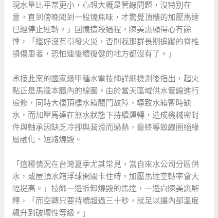
現水量比平常更小，心想大概是管線問題，沒特別在
意。直到傍晚聞到一股燒焦味，才驚覺頂樓的加壓馬達
已經停止運轉。」回憶這段過程，陳美惠顯得心有餘
悸，「還好沒有引發火災，否則我那群長期追蹤的脊椎
損傷患者，恐怕連後續復健的地方都沒有了。」
承接此案的國家級甲種水電技師詳細檢測後指出，起火
點正是馬達本體內的線圈。由於當天區域供水管線進行
檢修，同時大樓頂樓水箱閥門故障，導致水箱暫時缺
水，而加壓馬達在無水狀態下持續運轉，造成機械密封
件與軸承因缺乏冷卻與潤滑而過熱，最終導致線圈絕緣
層融化、短路燒毀。
「這種情況在台灣夏季尤其常見，當自來水公司分區供
水，或屋頂水箱浮球開關卡住時，加壓馬達空轉率會大
幅提高。」技師一邊拆卸燒毀的馬達，一邊向陳美惠解
釋，「而空轉只要持續超過三十秒，就足以讓內部溫度
飆升到破壞性等級。」