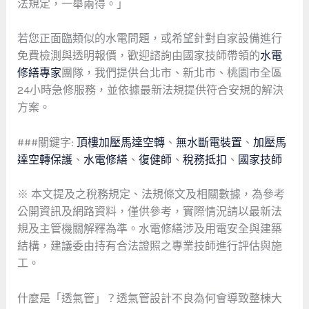
法規定，一舉兩得。」
若您正面臨類似的水電問題，或希望針對自家設備進行
免費檢測與透明報價，歡迎諮詢由國家技師帶領的
水電
修繕專家
團隊，我們提供台北市、新北市、桃園市全區
24小時急修服務，並依據最新法規提供符合安規的解決
方案。
###關鍵字:
頂樓加壓馬達空轉
、
無水斷電裝置
、
加壓馬
達空轉保護
、
水電修繕
、
復健師
、
稅務抵扣
、
國家技師
※ 本文提及之稅務規定、法規條文及相關數據，為參考
公開資訊及網路資料，僅供參考，實際情況請以最新法
規及主管機關解釋為準。水電修繕涉及用電安全與建築
結構，建議委由持有合法證照之專業技師進行評估與施
工。
什麼是「透氣管」？透氣管設計不良為何會導致整棟大