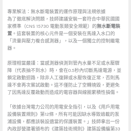
專業解法：無水斷電裝置的運作原理與法規依據
為了徹底解決問題，技師建議安裝一套符合中華民國國
家標準（CNS 15730 電動泵類安全規範）的
無水斷電裝
置
。這套裝置的核心元件是一個安裝在馬達入水口的
「流量與壓力複合感測器」，以及一個獨立的控制繼電
器。
原理相當嚴謹：當感測器偵測到管內水量不足或水壓驟
降（代表抽不到水）時，會在0.5秒內切斷馬達電源，並
鎖定啟動迴路，除非人工復歸或水壓恢復正常，否則馬
達不會再次嘗試啟動。這不僅防止了空轉燒毀，更避免
了因馬達反覆啟動而造成的電容器與線圈累積性損傷。
「依據台灣電力公司的用電安全指引，以及《用戶用電
設備裝置規則》第12條，所有可能因缺水導致過載的泵
浦設備，都應該裝設適當的保護裝置。」技師拿出一份
內政部營建署頒布的《建築技術規則》建築設備編第33