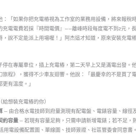
他：「如果你把充電樁視為工作室的業務用設備，將來報稅
的充電電費若採『時間電價』——離峰時段每度電不到2元，
時，說不定能派上用場喔！」阿杰這才知道，原來安裝充電
子停在專屬車位，插上充電樁，第二天早上又是滿電出發。
幻旅程》，獲得不少車友迴響。他說：「最慶幸的不是買了
都更有溫度。」
（給想裝充電樁的你）
算
— 由合格水電技師到府量測現有配電盤、電錶容量、線徑
契約容量
— 若現有容量足夠，只需申請新增電錶；若不足，
包括用電設備配置圖、單線圖、技師簽證、社區管委會同意書