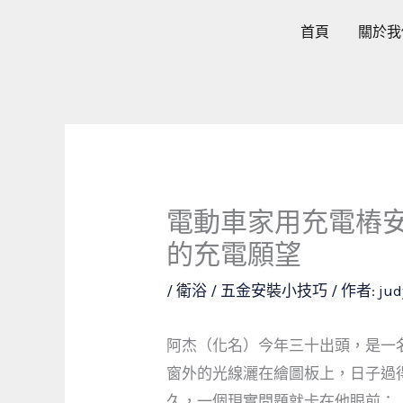
跳
首頁
關於我
至
主
要
內
容
電動車家用充電樁
的充電願望
/
衛浴 / 五金安裝小技巧
/ 作者:
jud
阿杰（化名）今年三十出頭，是一
窗外的光線灑在繪圖板上，日子過
久，一個現實問題就卡在他眼前：