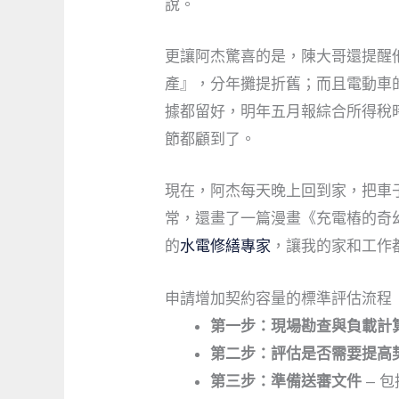
說。
更讓阿杰驚喜的是，陳大哥還提醒
產』，分年攤提折舊；而且電動車
據都留好，明年五月報綜合所得稅
節都顧到了。
現在，阿杰每天晚上回到家，把車
常，還畫了一篇漫畫《充電樁的奇
的
水電修繕專家
，讓我的家和工作
申請增加契約容量的標準評估流程
第一步：現場勘查與負載計
第二步：評估是否需要提高
第三步：準備送審文件
— 