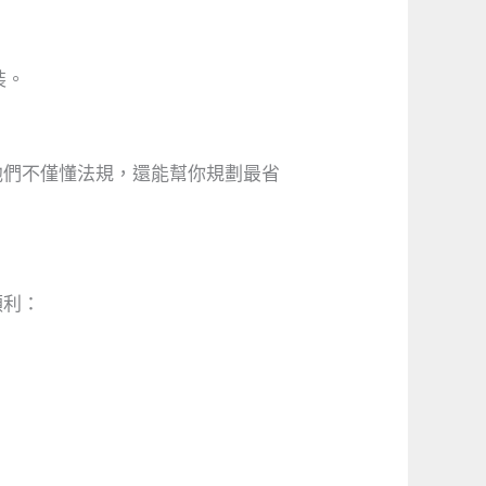
裝。
他們不僅懂法規，還能幫你規劃最省
順利：