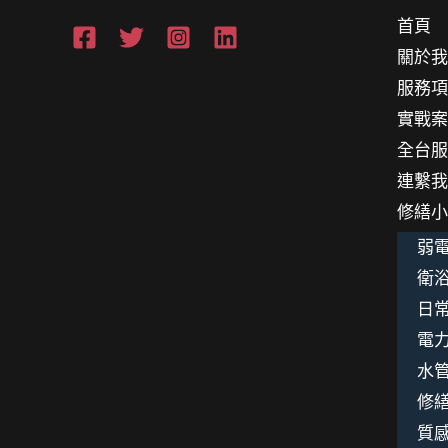
首頁
關於
服務
實戰
全台
連繫
修繕
弱電
衛浴
日
電
水
修
質