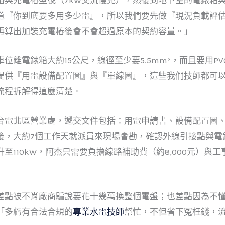
道『你到底要多用多少電』，所以我們要先做『現況負載評估
再算出加裝充電樁後會不會超過原本的契約容量。」
離電錶箱大約15公尺，線徑至少要5.5mm²，而且要用PV
提供『用電設備配置圖』與『單線圖』，這些我們技師都可
流程拆解得這麼清楚。
台電北區營業處，遞交文件包括：用電申請書、設備配置圖
後，大約7個工作天就派員來現場會勘，確認外線引接點與電
升至110kW，阿杰只需要負擔線路補助費（約8,000元）與工
差點被不肖廠商騙說要花十幾萬換整個電盤；也差點因為不
「多虧有合法合規的
專業水電技師
幫忙，不但省下冤枉錢，