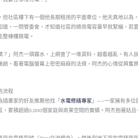
，但社區樓下有一個他長期租用的平面車位。他天真地以為
知道，一問管委會，才知道社區的總用電容量早就緊繃，若
能整棟樓跳電。
請？」阿杰一頭霧水，上網查了一堆資料，越看越亂。有人
幾趟。看著電腦螢幕上密密麻麻的法規，阿杰的心情從興奮
估流程
為插畫家的好友推薦他找「
水電修繕專家
」——一家擁有多位
，累積超過5,000個家庭與商業空間的實績。阿杰抱著姑
格與充電樁型號（7kW交流慢充），然後到地下室的電錶箱