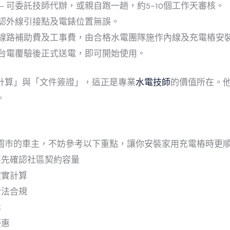
— 可委託技師代辦，或親自跑一趟，約5~10個工作天審核。
確認外線引接點及電錶位置無誤。
交線路補助費及工事費，由合格水電團隊施作內線及充電樁安
 台電覆驗後正式送電，即可開始使用。
計算」與「文件簽證」，這正是專業
水電技師
的價值所在。
。
園市的車主，不妨參考以下重點，讓你安裝家用充電樁時更
要先確認社區契約容量
確實計算
合法合規
本
優惠