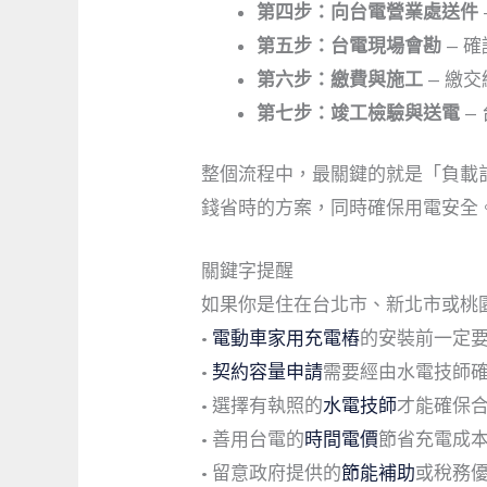
第四步：向台電營業處送件
第五步：台電現場會勘
— 
第六步：繳費與施工
— 繳
第七步：竣工檢驗與送電
—
整個流程中，最關鍵的就是「負載
錢省時的方案，同時確保用電安全
關鍵字提醒
如果你是住在台北市、新北市或桃
•
電動車家用充電樁
的安裝前一定
•
契約容量申請
需要經由水電技師
• 選擇有執照的
水電技師
才能確保
• 善用台電的
時間電價
節省充電成
• 留意政府提供的
節能補助
或稅務