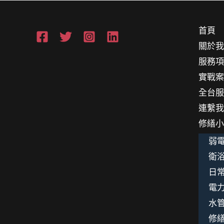
首頁
關於
服務
實戰
全台
連繫
修繕
弱電
衛浴
日
電
水
修