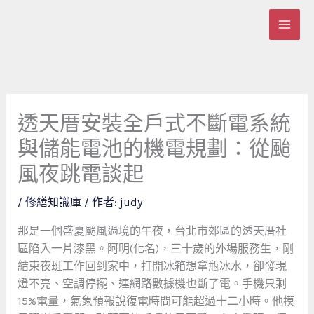
跳
至
主
要
內
容
透天厝安裝全戶式不斷電系統
與儲能電池的機電規劃：從颱
風夜跳電談起
/
修繕知識庫
/ 作者:
judy
那是一個盛夏颱風過境的午夜，台北市郊區的透天厝社
區陷入一片漆黑。阿明(化名)，三十歲的外場服務生，剛
結束夜班工作回到家中，打開冰箱想拿瓶冰水，卻發現
燈不亮、空調停擺、連網路數據機也斷了電。手機只剩
15%電量，氣象預報說復電時間可能超過十二小時。他摸