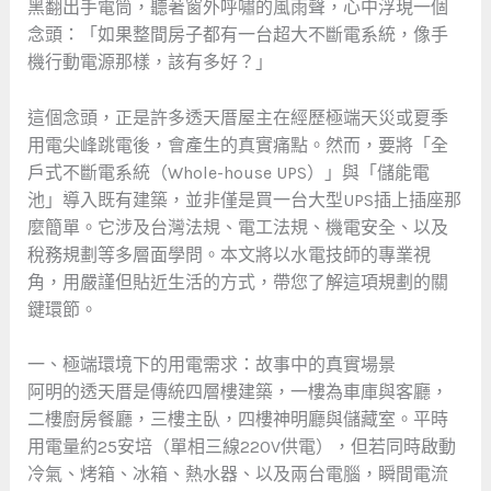
黑翻出手電筒，聽著窗外呼嘯的風雨聲，心中浮現一個
念頭：「如果整間房子都有一台超大不斷電系統，像手
機行動電源那樣，該有多好？」
這個念頭，正是許多透天厝屋主在經歷極端天災或夏季
用電尖峰跳電後，會產生的真實痛點。然而，要將「全
戶式不斷電系統（Whole-house UPS）」與「儲能電
池」導入既有建築，並非僅是買一台大型UPS插上插座那
麼簡單。它涉及台灣法規、電工法規、機電安全、以及
稅務規劃等多層面學問。本文將以水電技師的專業視
角，用嚴謹但貼近生活的方式，帶您了解這項規劃的關
鍵環節。
一、極端環境下的用電需求：故事中的真實場景
阿明的透天厝是傳統四層樓建築，一樓為車庫與客廳，
二樓廚房餐廳，三樓主臥，四樓神明廳與儲藏室。平時
用電量約25安培（單相三線220V供電），但若同時啟動
冷氣、烤箱、冰箱、熱水器、以及兩台電腦，瞬間電流