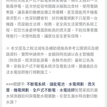
阿明在完成全戶式不斷電系統安裝後，隔年又遇到一次
颱風停電，這次他從容地開啟冰箱取出食材、使用電鍋
煮飯、讓長輩的醫療設備正常運轉，甚至還能用手機看
串流影片。他深刻體會到：好的機電規劃不只是買一台
機器，而是融合法規、稅務、安全與生活習慣的系統工
程。若您也身處停電風險較高的透天厝，不妨找專業團
隊進行一次現地勘查，讓居住安全更有保障。
※ 本文提及之稅法減免及補助措施為參考公開資訊及網
路資料，實際申請條件、金額與時效請以各主管機關
（財政部、經濟部能源署、各縣市政府）最新公告為
準。安裝全戶式不斷電系統涉及電氣法規，建議委託合
法水電技師進行規劃施工。
###關鍵字:
不斷電系統
、
儲能電池
、
水電規劃
、
透天
厝
、
機電規劃
、
全戶式不斷電
、
水電技師
智慧家庭的漏
水偵測器如何與電動水閥連動，在發生漏水時自動切斷
水源？