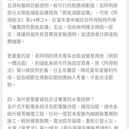
且須有醫師診斷證明。較可行的稅務規劃是：若阿明將
部分太陽能儲能設備視為「節能減碳設備」，可依《所
得稅法》第24條之4，在當年度申報綜合所得稅時列舉
「購置綠色節能設備」支出，但尚無明確法規統一認
定，建議保留所有發票與安裝證明，並諮詢會計師或稅
務機關。
更重要的是，若阿明的透天厝有出租或營業用途（例如
一樓店面），則儲能系統可作為固定資產，依《所得稅
法》第51條提列折舊，分五年攤提，降低當年度營利所
得。這些細節在規劃初期就應納入考量，才能合法節
稅。
四、為什麼需要尋找合法專業的水電技師？
全戶式不斷電系統涉及配電盤改造、線徑加粗、接地系
統升級等機電工程，任何一環若未按屋內線路裝置規則
施工，輕則導致跳閘、電池提早損壞，重則引發火災。
台灣《電業法》第77條及《用戶用電設備裝置規則》規