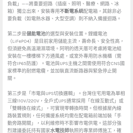
負載」——將重要迴路（插座、照明、醫療、網路、冰
箱）獨立出來，安裝專用
不斷電系統
配電箱，其餘非必
要負載（如電熱水器、大型空調）則不納入備援迴路。
第二步是
儲能電池
的選型與安裝位置。鋰鐵電池
（LiFePO4）是目前家用儲能主流，壽命長、安全性高，
但須避免高溫潮濕環境。阿明的透天厝可考慮將電池組
安裝在一樓樓梯下方通風處，或室外專用防水機櫃（需
符合IP65防護）。電池與UPS主機之間需使用符合CNS國
家標準的耐燃電纜，並加裝直流斷路器與緊急停止開
關。
第三步是「市電與UPS切換邏輯」。台灣住宅用電為單相
三線110V/220V，全戶式UPS通常採用「在線互動式」或
「雙轉換在線式」，可實現零轉換時間。但根據屋內線
路裝置規則，任何備援系統均需在配電箱前端加裝「手
動旁路開關」，以利維修時不影響市電供電。這部分強
烈建議委託持有國家
水電技師
執照的專業師傅施工，確