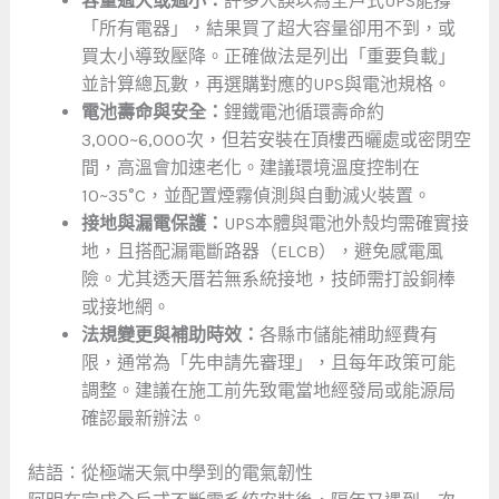
容量過大或過小：
許多人誤以為全戶式UPS能撐
「所有電器」，結果買了超大容量卻用不到，或
買太小導致壓降。正確做法是列出「重要負載」
並計算總瓦數，再選購對應的UPS與電池規格。
電池壽命與安全：
鋰鐵電池循環壽命約
3,000~6,000次，但若安裝在頂樓西曬處或密閉空
間，高溫會加速老化。建議環境溫度控制在
10~35°C，並配置煙霧偵測與自動滅火裝置。
接地與漏電保護：
UPS本體與電池外殼均需確實接
地，且搭配漏電斷路器（ELCB），避免感電風
險。尤其透天厝若無系統接地，技師需打設銅棒
或接地網。
法規變更與補助時效：
各縣市儲能補助經費有
限，通常為「先申請先審理」，且每年政策可能
調整。建議在施工前先致電當地經發局或能源局
確認最新辦法。
結語：從極端天氣中學到的電氣韌性