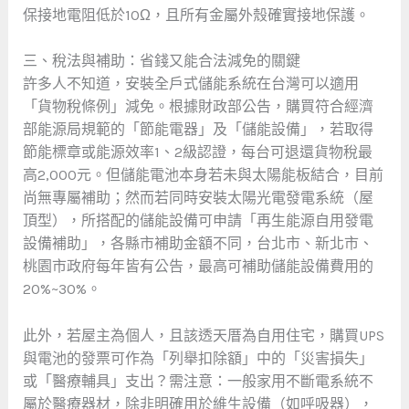
保接地電阻低於10Ω，且所有金屬外殼確實接地保護。
三、稅法與補助：省錢又能合法減免的關鍵
許多人不知道，安裝全戶式儲能系統在台灣可以適用
「貨物稅條例」減免。根據財政部公告，購買符合經濟
部能源局規範的「節能電器」及「儲能設備」，若取得
節能標章或能源效率1、2級認證，每台可退還貨物稅最
高2,000元。但儲能電池本身若未與太陽能板結合，目前
尚無專屬補助；然而若同時安裝太陽光電發電系統（屋
頂型），所搭配的儲能設備可申請「再生能源自用發電
設備補助」，各縣市補助金額不同，台北市、新北市、
桃園市政府每年皆有公告，最高可補助儲能設備費用的
20%~30%。
此外，若屋主為個人，且該透天厝為自用住宅，購買UPS
與電池的發票可作為「列舉扣除額」中的「災害損失」
或「醫療輔具」支出？需注意：一般家用不斷電系統不
屬於醫療器材，除非明確用於維生設備（如呼吸器），