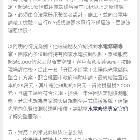
定，超過50安培或用電設備容量在10瓩以上之新增線
路，必須由合法電器承裝業者設計、施工，並向台電申
請竣工檢驗。自行DIY或找無照水電行不僅違法，更無法
理賠保險。
以阿明的情況為例，他透過朋友介紹找到
水電修繕專
家
，團隊內多位師傅持有國家水電技師執照，累積服務
超過5,000個家庭與商業空間，客戶滿意度達98%。技師
現場評估後，提出一套「分區不斷電＋太陽能光電儲能
整合」方案，配合桃園市政府補助申請，最終總建置成
本約28萬元，其中電池補助約5萬元，貨物稅退稅2,000
元，且施工過程符合法規、提供一年保固與定期檢測服
務。若您也想為自家透天厝規劃全戶式備援系統，建議
先預約免費檢測與透明報價，請點擊
水電修繕專家官網
了解完整服務。
五、實務上的常見誤區與注意要點