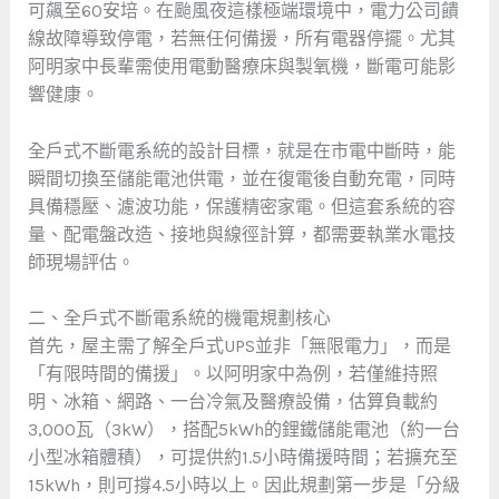
可飆至60安培。在颱風夜這樣極端環境中，電力公司饋
線故障導致停電，若無任何備援，所有電器停擺。尤其
阿明家中長輩需使用電動醫療床與製氧機，斷電可能影
響健康。
全戶式不斷電系統的設計目標，就是在市電中斷時，能
瞬間切換至儲能電池供電，並在復電後自動充電，同時
具備穩壓、濾波功能，保護精密家電。但這套系統的容
量、配電盤改造、接地與線徑計算，都需要執業水電技
師現場評估。
二、全戶式不斷電系統的機電規劃核心
首先，屋主需了解全戶式UPS並非「無限電力」，而是
「有限時間的備援」。以阿明家中為例，若僅維持照
明、冰箱、網路、一台冷氣及醫療設備，估算負載約
3,000瓦（3kW），搭配5kWh的鋰鐵儲能電池（約一台
小型冰箱體積），可提供約1.5小時備援時間；若擴充至
15kWh，則可撐4.5小時以上。因此規劃第一步是「分級