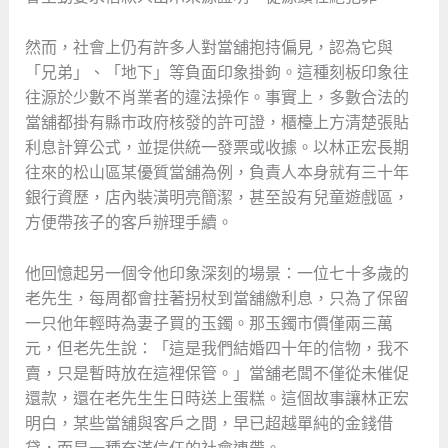
然而，社會上仍有許多人對當舖抱持偏見，認為它與
「兄弟」、「地下」等負面印象掛鉤。這種刻板印象往
往源於少數不肖業者的違法操作。事實上，多數合法的
當舖都掛有縣市政府核發的許可證，櫃檯上方清楚張貼
利息計算公式，並提供統一發票或收據。以林正宏長期
往來的松山區某優質當舖為例，負責人本身就有三十年
銀行資歷，店內裝潢明亮簡潔，甚至設有兒童遊戲區，
方便帶孩子的客戶辦理手續。
他回憶起另一個令他印象深刻的場景：一位七十多歲的
老先生，每周都會拄著拐杖到當舖繳利息，只為了保留
一只他年輕時為妻子買的玉鐲。那玉鐲市價僅兩三萬
元，但老先生說：「這是我們結婚四十年的信物，我不
賣，只是暫時放在這裡保管。」當舖老闆不僅從未催促
還款，還在老先生生日時送上蛋糕。這個故事讓林正宏
明白，某些當舖與客戶之間，早已超越單純的金錢借