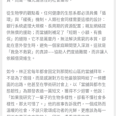
貸，而是一種充滿信任的社會連帶。
從生物學的觀點看，任何健康的生態系都必須具備「循
環」與「緩衝」機制。人類社會同樣需要這樣的設計：
銀行系統處理大規模、長周期的資源配置；親友網絡提
供無償的援助；而當舖則補足了「短期、小額、有擔
保」的縫隙。它不是萬靈丹，無法解決貧窮的本質，卻
能在意外發生時，避免一個家庭瞬間墜入深淵。這就是
「救急不救窮」的真諦——協助人們度過難關，而非讓人
依賴借貸維生。
如今，林正宏每年都會固定到那間松山區的當舖拜年，
不是為了借錢，而是感謝對方在他最狼狽時給了一條體
面的出路。他甚至在學術研討會上，以「當舖與都市生
態韌性」為題發表過一篇短文，獲得不少迴響。他說：
「如果我研究了一輩子的生物多樣性，卻看不懂社會多
樣性，那太可惜了。」他的故事告訴我們，一個成熟而
溫暖的社會，不該只歌頌成功者的光鮮，更應該為每一