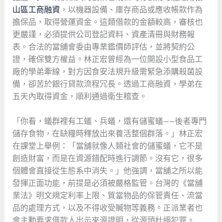
山區工商融資
，以機器設備、庫存商品或應收帳款作為
擔保品，取得營運資金。這類借款的金額較高，審核也
更嚴謹，必須提供公司登記資料、資產清冊與財務報
表。合法的當舖會委由專業鑑價師評估，並將契約公
證，確保雙方權益。林正宏曾經為一位開設小型食品工
廠的學弟牽線，對方因食安法規升級需緊急添購殺菌設
備，卻苦於銀行貸款流程冗長。透過工商融資，學弟在
五天內取得資金，順利通過衛生稽查。
「你看，蟻群裡有工蟻、兵蟻，還有儲蜜蟻——後者專門
儲存食物，在缺糧時釋放出來養活整個群落。」林正宏
在課堂上舉例：「當舖就像人類社會的儲蜜蟻，它不是
創造財富，而是在資源錯配時進行調節。沒有它，很多
個體會直接從生態系中消失。」他強調，當舖之所以能
發揮正面功能，前提是必須被嚴格監管。台灣的《當舖
業法》明文規定利率上限、質當物品的保管責任、流當
品的處理方式，以及不得收受贓物等義務。正派業者也
會主動要求借款人出示來源證明，從源頭杜絕犯罪。