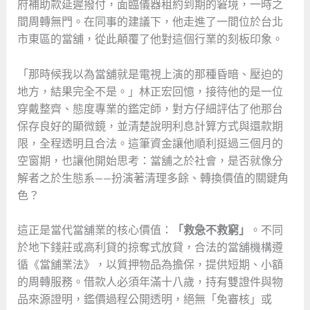
府補助款延遲撥付，面臨儀器租約到期的窘境，一時之
間周轉無門。在同事的建議下，他走進了一間位於台北
市東區的當舖，從此顛覆了他對這個行業的刻板印象。
「那時候我以為當舖就是電視上演的那種昏暗、壓迫的
地方，結果完全不是。」林正宏回憶，接待他的是一位
穿戴整齊、態度專業的鑑定師，對方仔細評估了他那台
保存良好的顯微鏡，並清楚說明利息計算方式與還款期
限，全程透明且合法。這筆資金讓他順利挺過三個月的
空窗期，也讓他開始思考：當舖之於社會，是否就像分
解者之於生態系——扮演著清理多餘、轉換價值的關鍵角
色？
這正是當代當舖業的核心價值：
「救急不救窮」
。不同
於地下錢莊或高利貸的掠奪式放貸，合法的當舖機構遵
循《當舖業法》，以質押物品為擔保，提供短期、小額
的周轉服務。借款人必須年滿十八歲，持有雙證件與物
品來源證明，鑑價過程公開透明，絕無「免審核」或