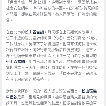
「保證拿錢」等違法話術。這種制度設計，讓當舖成為
社會安全網中一塊不可或缺的拼圖——它不解決貧窮的根
本問題，卻能在意外降臨時，為人們爭取一口喘息的機
會。
在台北市的
松山區當舖
，每天都在上演類似的故事。一
位三十歲的程式設計師阿傑（化名）因公司倒閉，積欠
三個月房租，房東下了最後通牒。他沒有任何信用卡或
銀行貸款紀錄，向銀行申請小額信貸屢屢被拒。絕望之
際，他騎著機車來到松山區，找到一間由老字號轉型的
松山區當舖
，用自己那台價值八萬元的筆記型電腦辦理
質押借款。三天後，他順利繳清房租，並在一個月後找
到新工作，贖回電腦。阿傑說：「這不是救濟，是讓我
有時間站起來的緩衝墊。」
對許多像阿傑一樣的年輕人或自營業者而言，
松山區機
車借款
是另一種常見的選擇。機車是台灣人最普遍的代
步工具，也是流動性極高的動產。正派當舖會依照機車