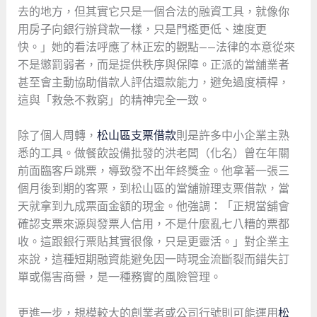
去的地方，但其實它只是一個合法的融資工具，就像你
用房子向銀行辦貸款一樣，只是門檻更低、速度更
快。」她的看法呼應了林正宏的觀點——法律的本意從來
不是懲罰弱者，而是提供秩序與保障。正派的當舖業者
甚至會主動協助借款人評估還款能力，避免過度槓桿，
這與「救急不救窮」的精神完全一致。
除了個人周轉，
松山區支票借款
則是許多中小企業主熟
悉的工具。做餐飲設備批發的洪老闆（化名）曾在年關
前面臨客戶跳票，導致發不出年終獎金。他拿著一張三
個月後到期的客票，到松山區的當舖辦理支票借款，當
天就拿到九成票面金額的現金。他強調：「正規當舖會
確認支票來源與發票人信用，不是什麼亂七八糟的票都
收。這跟銀行票貼其實很像，只是更靈活。」對企業主
來說，這種短期融資能避免因一時現金流斷裂而錯失訂
單或傷害商譽，是一種務實的風險管理。
更進一步，規模較大的創業者或公司行號則可能運用
松