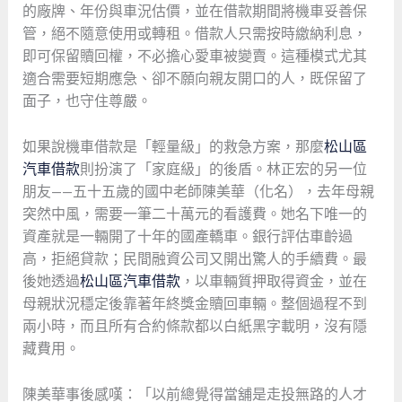
的廠牌、年份與車況估價，並在借款期間將機車妥善保
管，絕不隨意使用或轉租。借款人只需按時繳納利息，
即可保留贖回權，不必擔心愛車被變賣。這種模式尤其
適合需要短期應急、卻不願向親友開口的人，既保留了
面子，也守住尊嚴。
如果說機車借款是「輕量級」的救急方案，那麼
松山區
汽車借款
則扮演了「家庭級」的後盾。林正宏的另一位
朋友——五十五歲的國中老師陳美華（化名），去年母親
突然中風，需要一筆二十萬元的看護費。她名下唯一的
資產就是一輛開了十年的國產轎車。銀行評估車齡過
高，拒絕貸款；民間融資公司又開出驚人的手續費。最
後她透過
松山區汽車借款
，以車輛質押取得資金，並在
母親狀況穩定後靠著年終獎金贖回車輛。整個過程不到
兩小時，而且所有合約條款都以白紙黑字載明，沒有隱
藏費用。
陳美華事後感嘆：「以前總覺得當舖是走投無路的人才