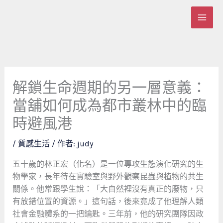
跳
至
主
要
內
容
解鎖生命週期的另一層意義：
當舖如何成為都市叢林中的臨
時避風港
/
質感生活
/ 作者:
judy
五十歲的林正宏（化名）是一位專攻生態演化研究的生
物學家，長年待在實驗室與野外觀察昆蟲與植物的共生
關係。他常跟學生說：「大自然裡沒有真正的廢物，只
有放錯位置的資源。」這句話，後來竟成了他理解人類
社會金融體系的一把鑰匙。三年前，他的研究團隊因政