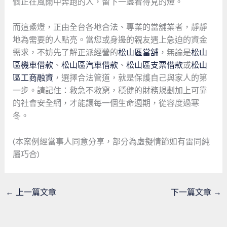
個正在風雨中奔跑的人，留下一盞看得見的燈。
而這盞燈，正由全台各地合法、專業的當舖業者，靜靜
地為需要的人點亮。當您或身邊的親友遇上急迫的資金
需求，不妨先了解正派經營的
松山區當舖
，無論是
松山
區機車借款
、
松山區汽車借款
、
松山區支票借款
或
松山
區工商融資
，選擇合法管道，就是保護自己與家人的第
一步。請記住：救急不救窮，穩健的財務規劃加上可靠
的社會安全網，才能讓每一個生命週期，從容度過寒
冬。
(本案例經當事人同意分享，部分為虛擬情節如有雷同純
屬巧合)
←
上一篇文章
下一篇文章
→