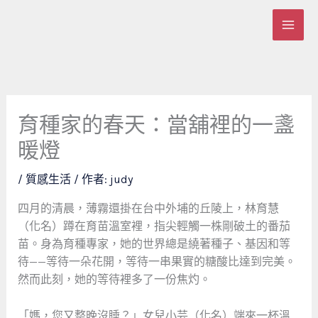
跳
至
主
要
內
容
育種家的春天：當舖裡的一盞
暖燈
/
質感生活
/ 作者:
judy
四月的清晨，薄霧還掛在台中外埔的丘陵上，林育慧
（化名）蹲在育苗溫室裡，指尖輕觸一株剛破土的番茄
苗。身為育種專家，她的世界總是繞著種子、基因和等
待——等待一朵花開，等待一串果實的糖酸比達到完美。
然而此刻，她的等待裡多了一份焦灼。
「媽，您又整晚沒睡？」女兒小芸（化名）端來一杯溫