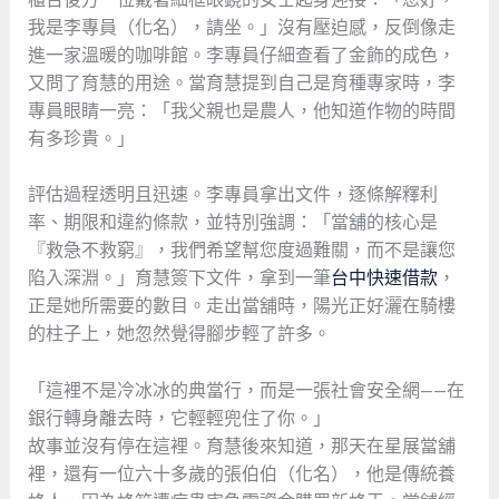
我是李專員（化名），請坐。」沒有壓迫感，反倒像走
進一家溫暖的咖啡館。李專員仔細查看了金飾的成色，
又問了育慧的用途。當育慧提到自己是育種專家時，李
專員眼睛一亮：「我父親也是農人，他知道作物的時間
有多珍貴。」
評估過程透明且迅速。李專員拿出文件，逐條解釋利
率、期限和違約條款，並特別強調：「當舖的核心是
『救急不救窮』，我們希望幫您度過難關，而不是讓您
陷入深淵。」育慧簽下文件，拿到一筆
台中快速借款
，
正是她所需要的數目。走出當舖時，陽光正好灑在騎樓
的柱子上，她忽然覺得腳步輕了許多。
「這裡不是冷冰冰的典當行，而是一張社會安全網——在
銀行轉身離去時，它輕輕兜住了你。」
故事並沒有停在這裡。育慧後來知道，那天在星展當舖
裡，還有一位六十多歲的張伯伯（化名），他是傳統養