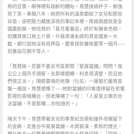
熱的豆漿，眼神裡有超齡的體貼。育慧接過杯子，勉強
笑了笑。單親八年，她把所有的溫柔都給了女兒和那些
幼苗，卻把壓力藏進深夜的筆記本裡。再過兩週就是全
國農創展，她培育的「星月蜜番茄」終於有機會亮相，
但購買進口無土介質、升級滴灌系統的資金還差一大
截。銀行說她沒有抵押品，農會貸款審核要等一個月——
但番茄花期不等人。
「育慧姊，您要不要去市區那間『星展當舖』問問？我
公公上個月手頭緊，去那裡週轉，利息很清楚，而且他
們很正派。」隔壁農場的老陳（化名）一邊幫忙搬育苗
盤一邊說。育慧猶豫了——她對當舖的印象還停留在老電
影裡的昏暗櫃台，但老陳補了一句：「人家是立案的合
法當舖，不是那種……你知道的。」
隔天下午，育慧帶著女兒的畢業紀念冊和幾件母親留下
的金飾，走進台中星展當舖。木質裝潢、柔和的燈光，
櫃台後方一位戴著細框眼鏡的女士起身迎接：「您好，