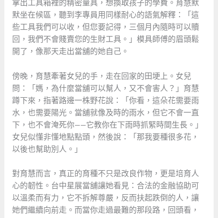
拿出工具箱裡的精密量具，想換取孩子的學費。育慧默
默坐在候區，聽到李專員用同樣耐心的語氣解釋：「這
些工具我們可以收，但您要記得，三個月內隨時可以贖
回，我們不會賤賣您的生財工具。」模具師傅的眉頭鬆
開了，像那天走出當舖的她自己。
傍晚，育慧牽著女兒的手，走在回家的田埂上。女兒
問：「媽，為什麼當舖可以幫人，又不會害人？」育慧
蹲下來，指著路邊一株野花說：「你看，這朵花需要雨
水，也需要陽光。當舖就像及時的雨水，但它不會一直
下，也不會淹死你——它教你在下雨時抓緊時間生長。」
女兒似懂非懂地點點頭，然後說：「那我要種很多花，
以後也幫助別人。」
對育慧而言，真正的育種不只是改良作物，更是培育人
心的韌性。台中星展當舖讓她看見：合法的金融協助可
以溫柔而有力，它不拆解尊嚴，反而扶起跌倒的人，讓
她們繼續向前走。而當你走過最難的那段路，回頭看，