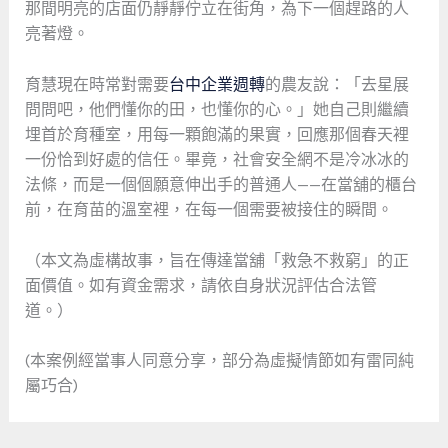
那間明亮的店面仍靜靜佇立在街角，為下一個趕路的人
亮著燈。
育慧現在時常對需要
台中企業週轉
的農友說：「去星展
問問吧，他們懂你的田，也懂你的心。」她自己則繼續
埋首於育種室，用每一顆飽滿的果實，回應那個春天裡
一份恰到好處的信任。畢竟，社會安全網不是冷冰冰的
法條，而是一個個願意伸出手的普通人——在當舖的櫃台
前，在育苗的溫室裡，在每一個需要被接住的瞬間。
（本文為虛構故事，旨在傳達當舖「救急不救窮」的正
面價值。如有資金需求，請依自身狀況評估合法管
道。）
(本案例經當事人同意分享，部分為虛擬情節如有雷同純
屬巧合)