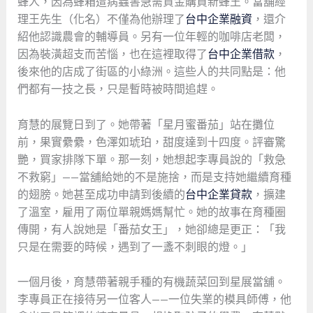
蜂人，因為蜂箱遭病蟲害急需資金購買新蜂王。當舖經
理王先生（化名）不僅為他辦理了
台中企業融資
，還介
紹他認識農會的輔導員。另有一位年輕的咖啡店老闆，
因為裝潢超支而苦惱，也在這裡取得了
台中企業借款
，
後來他的店成了街區的小綠洲。這些人的共同點是：他
們都有一技之長，只是暫時被時間追趕。
育慧的展覽日到了。她帶著「星月蜜番茄」站在攤位
前，果實纍纍，色澤如琥珀，甜度達到十四度。評審驚
艷，買家排隊下單。那一刻，她想起李專員說的「救急
不救窮」——當舖給她的不是施捨，而是支持她繼續育種
的翅膀。她甚至成功申請到後續的
台中企業貸款
，擴建
了溫室，雇用了兩位單親媽媽幫忙。她的故事在育種圈
傳開，有人說她是「番茄女王」，她卻總是更正：「我
只是在需要的時候，遇到了一盞不刺眼的燈。」
一個月後，育慧帶著親手種的有機蔬菜回到星展當舖。
李專員正在接待另一位客人——一位失業的模具師傅，他