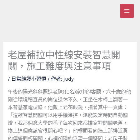
跳
至
主
要
內
容
老屋補拉中性線安裝智慧開
關，施工難度與注意事項
/
日常維護小習慣
/ 作者:
judy
午後的陽光斜斜照進老陳(化名)家中的客廳，六十歲的他
剛從環境稽查員的崗位退休不久，正坐在木椅上翻著一
本智慧家電型錄。他戴上老花眼鏡，指著其中一頁說：
「這款智慧開關可以用手機遙控，還能設定時間自動關
燈，我那個念大學的孫子每次回來都嫌家裡開關老舊，
換上這個應該會很開心吧？」他轉頭看向牆上那排泛黃
的傳統翹板開關，心裡卻隱約浮現一個疑問：老房子裝