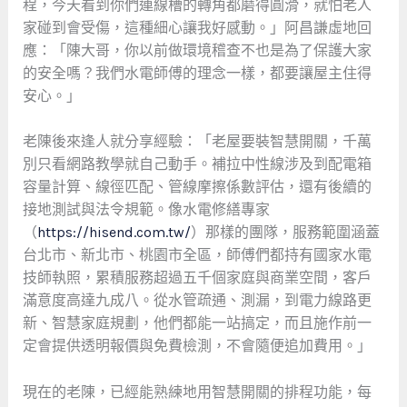
程，今天看到你們連線槽的轉角都磨得圓滑，就怕老人
家碰到會受傷，這種細心讓我好感動。」阿昌謙虛地回
應：「陳大哥，你以前做環境稽查不也是為了保護大家
的安全嗎？我們水電師傅的理念一樣，都要讓屋主住得
安心。」
老陳後來逢人就分享經驗：「老屋要裝智慧開關，千萬
別只看網路教學就自己動手。補拉中性線涉及到配電箱
容量計算、線徑匹配、管線摩擦係數評估，還有後續的
接地測試與法令規範。像水電修繕專家
（
https://hisend.com.tw/
）那樣的團隊，服務範圍涵蓋
台北市、新北市、桃園市全區，師傅們都持有國家水電
技師執照，累積服務超過五千個家庭與商業空間，客戶
滿意度高達九成八。從水管疏通、測漏，到電力線路更
新、智慧家庭規劃，他們都能一站搞定，而且施作前一
定會提供透明報價與免費檢測，不會隨便追加費用。」
現在的老陳，已經能熟練地用智慧開關的排程功能，每