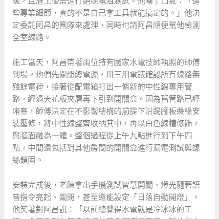
級，且施工後需進行絕緣電阻測試。他嘆了口氣：「這
些專業細節，真的不是自己拿工具就能搞定的。」他決
定委託阿昌的團隊來處理，同時也請阿昌順便幫他檢測
全室線路。
施工當天，阿昌帶著兩位持有國家水電技師執照的師傅
到場。他們先關閉總電源，用三用電錶確認所有線路無
殘餘電荷，接著從配電箱打出一條新的中性線專用管
路，經過天花板夾層再下引到開關盒。因為舊管路已經
堵塞，師傅決定在不影響結構的前提下沿踢腳板邊緣安
裝壓條，將中性線整齊收納其中，再以白色線槽修飾，
與牆面融為一體。整個過程從上午九點進行到下午四
點，中間還包括對其他房間的開關盒進行漏電測試與螺
絲鎖固。
安裝完成後，老陳拿出手機測試智慧開關，燈光隨著語
音指令亮起、關閉，甚至還能設定「日落自動開燈」。
他笑著對阿昌說：「以前總覺得水電就是冷冰冰的工