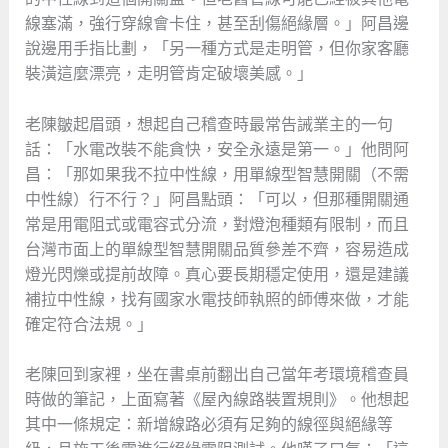
線塞滿，強行穿線會卡住，甚至刮傷絕緣層。」阿昌邊
說邊用手指比劃，「另一種方式是走明管，但你家客廳
裝潢這麼漂亮，走明管肯定破壞美感。」
老陳皺起眉頭，想起自己稽查時最常告誡業主的一句
話：「水電改裝不能貪快，安全永遠是第一。」他問阿
昌：「那如果我不拉中性線，用單線型智慧開關（不需
中性線）行不行？」阿昌點頭：「可以，但那種開關通
常是用電阻式或電容式分流，對燈泡種類有限制，而且
台灣市面上的單線型智慧開關品質參差不齊，容易造成
燈光閃爍或提前故障。真心要長期穩定使用，還是建議
補拉中性線，找有國家水電技師執照的師傅來做，才能
確定符合法規。」
老陳回到家裡，坐在書桌前翻出自己當年考環境稽查員
時做的筆記，上面寫著《屋內線路裝置規則》。他想起
其中一條規定：新增線路必須有足夠的線徑與絕緣等