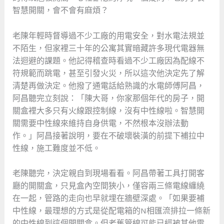
智慧開關，會不會有麻煩？
老陳年輕時督導過不少工廠的用電安全，對水電法規並
不陌生，但家裡三十年的公寓其實暗藏許多現代電器無
法迴避的課題。他記得稽查時看過不少工廠因為配線不
符規範而跳電，甚至引發火災，所以這次他決定先了解
清楚再做決定。他撥了通電話給熟識的水電師傅阿昌，
阿昌聽完立刻說：「陳大哥，你家那個年代的房子，開
關盒裡大多只有火線跟控制線，沒有中性線啦。智慧開
關需要中性線來維持自身供電，不然根本沒辦法動
作。」阿昌接著說明，要在不破壞裝潢的前提下補拉中
性線，施工難度並不低。
老陳聽完，決定親自到現場看看。阿昌帶著工具打開客
廳的開關盒，只見盒內空間狹小，僅容兩三條電線纏繞
在一起，管路的走向也早就埋在牆壁深處。「如果要補
中性線，最理想的方式是從配電箱的N相匯流排拉一條新
的中性線到這個開關盒。但老舊管線可能已經被其他電