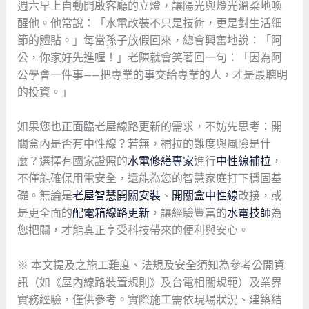
週六早上自動開啟客廳的立燈，讓陽光與燈光溫柔地喚
醒他。他常說：「水電改裝不只是技術，更是對生活細
節的體貼。」每當孫子放假回來，總會興奮地說：「阿
公，你家好先進喔！」老陳就會笑著回一句：「因為阿
公學會一件事——把專業的事交給專業的人，才是最聰明
的投資。」
如果您也正面臨老屋線路更新的需求，不妨先思考：開
關盒內是否有中性線？若無，補拉的難度與風險是什
麼？選擇有國家證照的
水電修繕專家
進行
中性線補拉
，
不僅能確保用電安全，還能為您的智慧家庭打下穩固基
礎。無論是
老屋智慧開關安裝
、
開關盒中性線
改接，或
是更全面的
配電箱線路更新
，讓經驗豐富的
水電技師
為
您把關，才能真正享受科技帶來的便利與安心。
※ 本文提及之施工難度、法規及安全須知為參考公開資
訊（如《屋內線路裝置規則》及台電相關規範）及業界
實務經驗，僅供參考。實際施工需依現場狀況、建築結