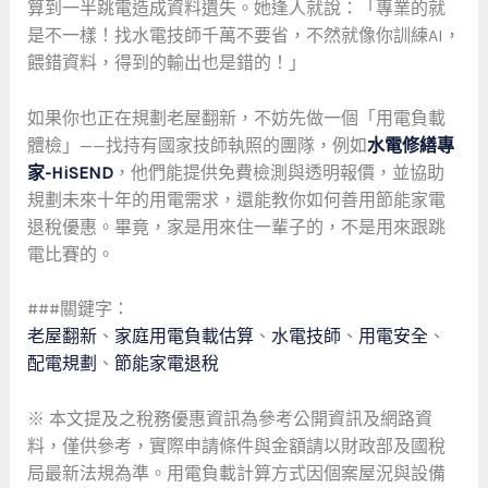
算到一半跳電造成資料遺失。她逢人就說：「專業的就
是不一樣！找水電技師千萬不要省，不然就像你訓練AI，
餵錯資料，得到的輸出也是錯的！」
如果你也正在規劃老屋翻新，不妨先做一個「用電負載
體檢」——找持有國家技師執照的團隊，例如
水電修繕專
家-HiSEND
，他們能提供免費檢測與透明報價，並協助
規劃未來十年的用電需求，還能教你如何善用節能家電
退稅優惠。畢竟，家是用來住一輩子的，不是用來跟跳
電比賽的。
###關鍵字：
老屋翻新
、
家庭用電負載估算
、
水電技師
、
用電安全
、
配電規劃
、
節能家電退稅
※ 本文提及之稅務優惠資訊為參考公開資訊及網路資
料，僅供參考，實際申請條件與金額請以財政部及國稅
局最新法規為準。用電負載計算方式因個案屋況與設備