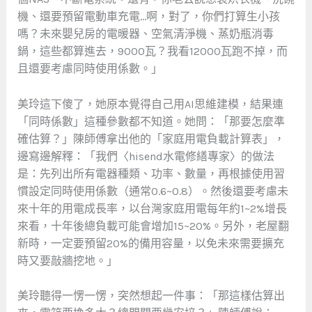
機、還要預留電動車充電…啊，對了，你們打算生小孩
嗎？未來嬰兒房的電暖器、空氣清淨機、蒸奶瓶消毒
鍋，這些都算進去，9000瓦？我看12000瓦跑不掉，而
且還要考慮同時使用係數。」
美玲這下傻了，她原本覺得自己用AI思維建模，結果連
「同時係數」這種參數都不知道。她問：「那要怎麼準
確估算？」陳師傅拿出他的「家庭用電負載計算表」，
邊寫邊解釋：「我們〈hisend水電修繕專家〉的做法
是：先列出所有電器種類、功率、數量，再根據使用習
慣設定同時使用係數（通常0.6~0.8）。然後還要考慮未
來十年的用電成長率，以台灣家庭用電每年約1~2%增長
來看，十年後總負載可能會增加15~20%。另外，老屋翻
新時，一定要預留20%的備用容量，以免未來需要擴充
時又要敲牆挖地。」
美玲聽得一愣一愣，突然想起一件事：「那這樣估算出