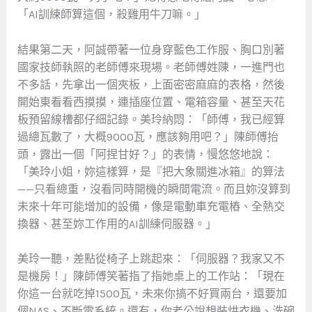
「AI訓練師算這個，殺雞用牛刀嘛。」
結果第二天，阿誠帶著一位身穿藍色工作服、胸口別著
國家技師執照的老師傅來現場。老師傅姓陳，一進門也
不多話，先拿出一個夾板，上面密密麻麻的表格，然後
開始東看看西摸摸，連插座位置、電箱容量、甚至天花
板預留線槽都仔細記錄。美玲納悶：「師傅，我已經算
過總瓦數了，大概9000瓦，應該夠用吧？」陳師傅抬
頭，露出一個「阿捏甘好？」的表情，慢悠悠地說：
「美玲小姐，妳這樣算，是『把大象關進冰箱』的算法
——只看總重，沒看同時開機的瞬間電流。而且妳沒算到
未來十年可能增加的設備，像是電動車充電樁、全熱交
換器、甚至妳工作用的AI訓練伺服器。」
美玲一聽，差點從椅子上跳起來：「伺服器？我家又不
是機房！」陳師傅笑著指了指她桌上的工作站：「現在
你這一台就吃掉1500瓦，未來你搞不好買兩台，還要加
個NAS、不斷電系統。還有，你老公說想裝烘衣機、洗碗