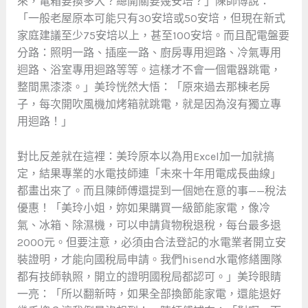
來，電箱要換多大？總開關要幾安培？」陳師傅說：
「一般老屋原本可能只有30安培或50安培，但現在新式
家庭建議至少75安培以上，甚至100安培。而且配電盤要
分路：照明一路、插座一路、廚房專用迴路、冷氣專用
迴路、浴室專用迴路等等。這樣才不會一個電器跳電，
整間黑漆漆。」美玲恍然大悟：「原來過去那棟老房
子，每次開吹風機加烤箱就跳電，就是因為沒有獨立專
用迴路！」
對比反差就在這裡：美玲原本以為用Excel加一加就搞
定，結果專業的水電技師連「未來十年用電成長曲線」
都畫出來了。而且陳師傅還提到一個她在意的事——稅法
優惠！「美玲小姐，妳如果購買一級節能家電，像冷
氣、冰箱、除濕機，可以申請貨物稅退稅，每台最多退
2000元。但要注意，必須由合法登記的水電業者開立安
裝證明，才能向國稅局申請。我們hisend水電修繕團隊
都有技師執照，開立的證明國稅局都認可。」美玲眼睛
一亮：「所以翻新時，如果全部換節能家電，還能退好