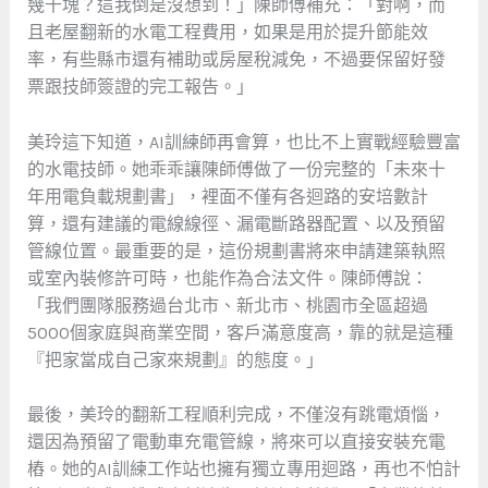
幾千塊？這我倒是沒想到！」陳師傅補充：「對啊，而
且老屋翻新的水電工程費用，如果是用於提升節能效
率，有些縣市還有補助或房屋稅減免，不過要保留好發
票跟技師簽證的完工報告。」
美玲這下知道，AI訓練師再會算，也比不上實戰經驗豐富
的水電技師。她乖乖讓陳師傅做了一份完整的「未來十
年用電負載規劃書」，裡面不僅有各迴路的安培數計
算，還有建議的電線線徑、漏電斷路器配置、以及預留
管線位置。最重要的是，這份規劃書將來申請建築執照
或室內裝修許可時，也能作為合法文件。陳師傅說：
「我們團隊服務過台北市、新北市、桃園市全區超過
5000個家庭與商業空間，客戶滿意度高，靠的就是這種
『把家當成自己家來規劃』的態度。」
最後，美玲的翻新工程順利完成，不僅沒有跳電煩惱，
還因為預留了電動車充電管線，將來可以直接安裝充電
樁。她的AI訓練工作站也擁有獨立專用迴路，再也不怕計