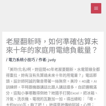
跳
至
主
要
內
容
老屋翻新時，如何準確估算未
來十年的家庭用電總負載量？
/
電力系統小技巧
/ 作者:
judy
「美玲(化名)啊，妳這間40年老屋要翻新，水電管線全都
得重拉，妳有沒有先算過未來十年的用電量？」電話那
頭，設計師阿誠的聲音帶著一絲無奈。美玲，40歲，AI
訓練師，平時跟機器講話比跟人講話還多，自認邏輯滿
分，這點小事哪難得倒她？她隨手打開Excel，把冰箱、
冷氣、洗衣機、電視的瓦數加一加，得出總和：「嗯，
大約9000瓦，夠了吧！」她得意地傳給阿誠，心想：