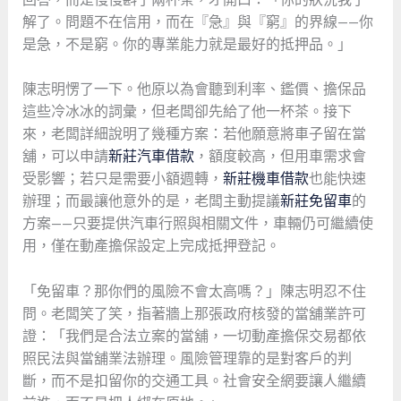
解了。問題不在信用，而在『急』與『窮』的界線——你
是急，不是窮。你的專業能力就是最好的抵押品。」
陳志明愣了一下。他原以為會聽到利率、鑑價、擔保品
這些冷冰冰的詞彙，但老闆卻先給了他一杯茶。接下
來，老闆詳細說明了幾種方案：若他願意將車子留在當
舖，可以申請
新莊汽車借款
，額度較高，但用車需求會
受影響；若只是需要小額週轉，
新莊機車借款
也能快速
辦理；而最讓他意外的是，老闆主動提議
新莊免留車
的
方案——只要提供汽車行照與相關文件，車輛仍可繼續使
用，僅在動產擔保設定上完成抵押登記。
「免留車？那你們的風險不會太高嗎？」陳志明忍不住
問。老闆笑了笑，指著牆上那張政府核發的當舖業許可
證：「我們是合法立案的當舖，一切動產擔保交易都依
照民法與當舖業法辦理。風險管理靠的是對客戶的判
斷，而不是扣留你的交通工具。社會安全網要讓人繼續