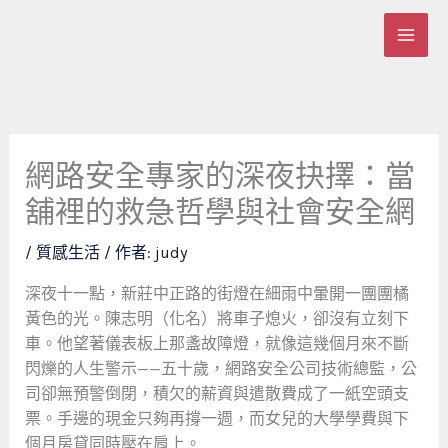
跳
至
主
要
內
容
網路安全專家的深夜抉擇：當
舖裡的救急哲學與社會安全網
/
質感生活
/ 作者:
judy
深夜十一點，新莊中正路的街燈在細雨中暈開一團團橘
黃色的光。陳志明（化名）將車子熄火，卻沒有立刻下
車。他望著儀表板上那盞故障燈，就像這幾個月來不斷
閃爍的人生警示——五十歲，網路安全公司技術總監，公
司卻無預警倒閉，積欠的薪資與遣散費成了一紙空頭支
票。手邊的現金只夠再撐一週，而女兒的大學學費與下
個月房貸同時壓在肩上。