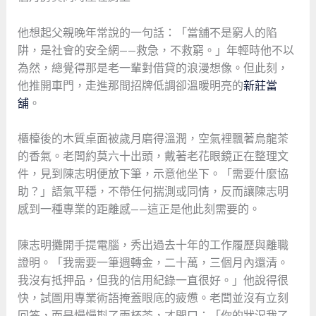
他想起父親晚年常說的一句話：「當舖不是窮人的陷
阱，是社會的安全網——救急，不救窮。」年輕時他不以
為然，總覺得那是老一輩對借貸的浪漫想像。但此刻，
他推開車門，走進那間招牌低調卻溫暖明亮的
新莊當
舖
。
櫃檯後的木質桌面被歲月磨得溫潤，空氣裡飄著烏龍茶
的香氣。老闆約莫六十出頭，戴著老花眼鏡正在整理文
件，見到陳志明便放下筆，示意他坐下。「需要什麼協
助？」語氣平穩，不帶任何揣測或同情，反而讓陳志明
感到一種專業的距離感——這正是他此刻需要的。
陳志明攤開手提電腦，秀出過去十年的工作履歷與離職
證明。「我需要一筆週轉金，二十萬，三個月內還清。
我沒有抵押品，但我的信用紀錄一直很好。」他說得很
快，試圖用專業術語掩蓋眼底的疲憊。老闆並沒有立刻
回答，而是慢慢斟了兩杯茶，才開口：「你的狀況我了