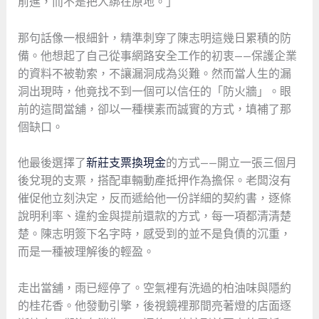
前進，而不是把人綁在原地。」
那句話像一根細針，精準刺穿了陳志明這幾日累積的防
備。他想起了自己從事網路安全工作的初衷——保護企業
的資料不被勒索，不讓漏洞成為災難。然而當人生的漏
洞出現時，他竟找不到一個可以信任的「防火牆」。眼
前的這間當舖，卻以一種樸素而誠實的方式，填補了那
個缺口。
他最後選擇了
新莊支票換現金
的方式——開立一張三個月
後兌現的支票，搭配車輛動產抵押作為擔保。老闆沒有
催促他立刻決定，反而遞給他一份詳細的契約書，逐條
說明利率、違約金與提前還款的方式，每一項都清清楚
楚。陳志明簽下名字時，感受到的並不是負債的沉重，
而是一種被理解後的輕盈。
走出當舖，雨已經停了。空氣裡有洗過的柏油味與隱約
的桂花香。他發動引擎，後視鏡裡那間亮著燈的店面逐