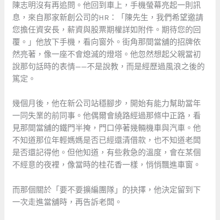
陳志明沒有再追問。他回到車上，手機螢幕亮起一則訊
息，來自那家新創公司的HR：「陳先生，我們希望邀請
您擔任資安長，薪資與股票期權詳如附件。期待您的回
覆。」他放下手機，看向窗外。街角那間當舖的招牌依
然亮著，像一座不會熄滅的燈塔。他忽然想起父親當初
說那句話時的表情——不是說教，而是經歷過風浪之後的
篤定。
幾個月後，他在新公司站穩腳步，開始有能力幫助當年
一同失業的前同事。他偶爾會繞路經過那條中正路，看
見那間當舖的鐵門半掩，門口停著幾輛機車與汽車。他
不知道那位年輕媽媽是否已經還清借款，也不知道老闆
是否還記得他。但他知道，有些救急的溫度，會在某個
不經意的夜裡，像當時的桂花香一樣，悄悄飄進車窗。
而那個關於「要不要擴編團隊」的抉擇，他決定留到下
一次走進當舖時，再告訴老闆。