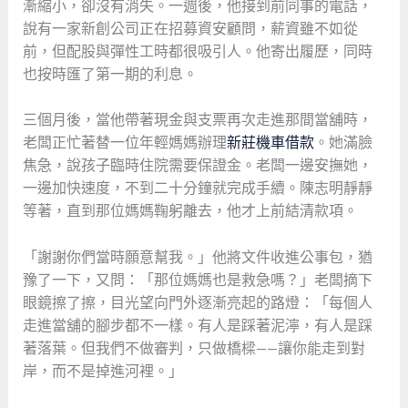
漸縮小，卻沒有消失。一週後，他接到前同事的電話，
說有一家新創公司正在招募資安顧問，薪資雖不如從
前，但配股與彈性工時都很吸引人。他寄出履歷，同時
也按時匯了第一期的利息。
三個月後，當他帶著現金與支票再次走進那間當舖時，
老闆正忙著替一位年輕媽媽辦理
新莊機車借款
。她滿臉
焦急，說孩子臨時住院需要保證金。老闆一邊安撫她，
一邊加快速度，不到二十分鐘就完成手續。陳志明靜靜
等著，直到那位媽媽鞠躬離去，他才上前結清款項。
「謝謝你們當時願意幫我。」他將文件收進公事包，猶
豫了一下，又問：「那位媽媽也是救急嗎？」老闆摘下
眼鏡擦了擦，目光望向門外逐漸亮起的路燈：「每個人
走進當舖的腳步都不一樣。有人是踩著泥濘，有人是踩
著落葉。但我們不做審判，只做橋樑——讓你能走到對
岸，而不是掉進河裡。」