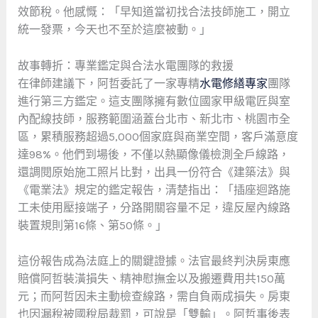
效節稅。他感慨：「早知道當初找合法技師施工，開立
統一發票，今天也不至於這麼被動。」
故事轉折：專業鑑定與合法水電團隊的救援
在律師建議下，阿哲委託了一家專精
水電修繕專家
團隊
進行第三方鑑定。這支團隊擁有數位國家甲級電匠與室
內配線技師，服務範圍涵蓋台北市、新北市、桃園市全
區，累積服務超過5,000個家庭與商業空間，客戶滿意度
達98%。他們到場後，不僅以熱顯像儀檢測全戶線路，
還調閱原始施工照片比對，出具一份符合《建築法》與
《電業法》規定的鑑定報告，清楚指出：「插座迴路施
工未使用壓接端子，分路開關容量不足，違反屋內線路
裝置規則第16條、第50條。」
這份報告成為法庭上的關鍵證據。法官最終判決房東應
賠償阿哲裝潢損失、精神慰撫金以及搬遷費用共150萬
元；而阿哲因未主動檢查線路，需自負兩成損失。房東
也因漏稅被國稅局裁罰，可說是「雙輸」。阿哲事後表