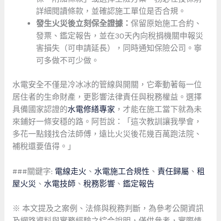
詳細閱讀條款，並確認施工單位是否合規。
發生火災後立刻保全證據：
保留原始施工合約、
發票、鑑定報告，並在30天內向稅捐機關申報災
害損失（可申請延長），同時通知保險公司。寧
可多做不可少做。
水電安全不僅是冷冰冰的管線與開關，它牽動著每一位
居住者的生命財產，更影響法律責任與稅務權益。選擇
具備國家認證的
水電修繕專家
，才能在施工當下就為未
來鋪好一條安穩的路。阿哲說：「這次教訓讓我學會，
多花一點錢找合法師傅，遠比火災後花幾百萬跑法院、
補稅還要值得。」
###關鍵字:
電線走火
、
水電施工合規性
、
責任歸屬
、
租
屋火災
、
水電技師
、
稅務影響
、
鑑定報告
※ 本文提及之案例、法條與稅務判斷，為參考公開資訊
及網路資料與實務經驗之綜合說明，僅供參考，實際情