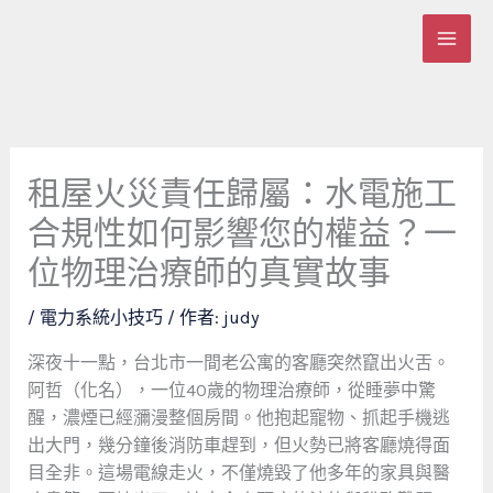
跳
至
主
要
內
容
租屋火災責任歸屬：水電施工
合規性如何影響您的權益？一
位物理治療師的真實故事
/
電力系統小技巧
/ 作者:
judy
深夜十一點，台北市一間老公寓的客廳突然竄出火舌。
阿哲（化名），一位40歲的物理治療師，從睡夢中驚
醒，濃煙已經瀰漫整個房間。他抱起寵物、抓起手機逃
出大門，幾分鐘後消防車趕到，但火勢已將客廳燒得面
目全非。這場電線走火，不僅燒毀了他多年的家具與醫