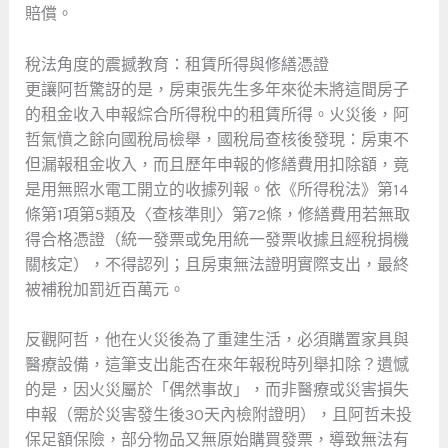
賠償。
稅法角度的震撼教育：租賃所得與修繕憑證
更讓阿哲驚訝的是，房東張先生多年來從未將這間房子
的租金收入申報綜合所得稅中的租賃所得。火災後，阿
哲氣憤之餘向國稅局檢舉，國稅局查核後發現：房東不
但漏報租金收入，而且歷年申報的修繕費用扣除額，竟
是用無照水電工開立的收據列報。依《所得稅法》第14
條第1項第5類及〈查核準則〉第72條，修繕費用若無取
得合格憑證（統一發票或免用統一發票收據且經稅捐機
關核定），不得認列；且房東無法證明實際支出，最終
被補稅加罰近百萬元。
反觀阿哲，他在火災後為了重建生活，必須購置家具與
醫療設備，這筆支出能否在來年報稅時列舉扣除？遺憾
的是，因火災屬於「偶然事故」，而非醫療或災害損失
申報（需於災害發生後30天內檢附證明），且阿哲未投
保足額保險，部分物品又無原始購買發票，導致無法有