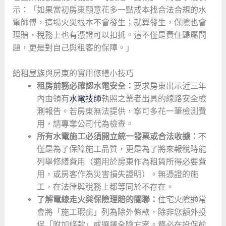
示：「如果當初房東願意花多一點成本找合法合規的水
電師傅，這場火災根本不會發生；就算發生，保險也會
理賠，稅務上也有憑證可以扣抵。這不僅是責任歸屬問
題，更是對自己與租客的保障。」
給租屋族與房東的實用修繕小技巧
租房前務必確認水電安全：
要求房東出示近三年
內由領有
水電技師
執照之業者出具的線路安全檢
測報告。若房東無法提供，寧可多花一筆檢測費
用，請專業公司代為檢查。
所有水電施工必須開立統一發票或合法收據：
不
僅是為了保障施工品質，更是為了將來報稅時能
列舉修繕費用（適用於房東作為租賃所得必要費
用，或房客作為災害損失證明）。無憑證的施
工，在法律與稅務上都等同於不存在。
了解電線走火與保險理賠的關聯：
住宅火險通常
會將「施工瑕疵」列為除外條款，除非您額外投
保「附加條款」或選擇全險方案。務必在投保前