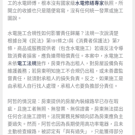
工的水電師傅，根本沒有國家級
水電修繕專家
執照，所
開立的收據也只是隨便寫寫，沒有任何統一發票或施工
圖說。
水電施工合規性如何影響責任歸屬？法規一次說清楚
根據台灣《民法》第191條之1與《消費者保護法》第7
條，商品或服務提供者（包含水電施工）若違反法令導
致消費者損害，應負連帶賠償責任。本案中，水電施工
未依
電工法規
施作，房東作為出租人，對房屋設備負有
維護義務；若房東明知施工不合規仍出租，或未善盡監
督責任，就須對承租人的損失負責。反之，如果施工是
由承租人自行找人處理，承租人也要負擔部分責任。
阿哲的情況是：房東提供的房屋內裝線路早已存在瑕
疵，且施工者無照、無發票、無保證書，房東無法提出
任何合法施工證明。法院實務見解傾向認為房東應負主
要過失。然而，阿哲也因為長期使用高功率電器，且未
主動檢查線路，被認定有「與有過失」，只能獲得部分