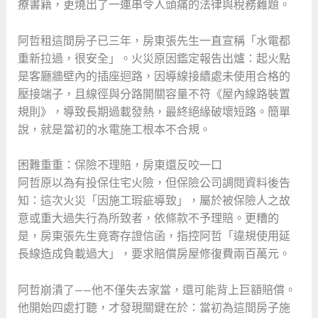
療書籍，更燒出了一連串令人頭痛的法律與稅務難題。
阿哲租這間房子已三年，房東張先生一直宣稱「水電都
重新拉過，很安全」。火災原因鑑定報告出爐：起火點
是客廳牆壁內的插座迴路，因導線接續處未使用合格的
壓接端子，且線徑與分路開關容量不符《屋內線路裝置
規則》，導致長期過載發熱，最終絕緣破壞短路。簡單
說，就是當初的水電施工根本不合規。
困難重重：保險不理賠，房東還反咬一口
阿哲原以為有投保住宅火險，但保險公司調閱資料後告
知：這次火災「因施工瑕疵導致」，屬於被保險人之故
意或重大過失行為所致者，依條款不予理賠。更糟的
是，房東張先生竟寄存證信函，指控阿哲「違規使用延
長線造成負載過大」，要求賠償房屋修復費兩百萬元。
阿哲崩潰了——他不僅失去家當，還可能背上巨額賠償。
他開始四處打聽，才發現關鍵在於：當初為這間房子施