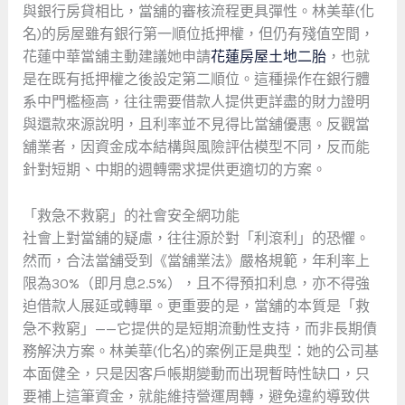
與銀行房貸相比，當舖的審核流程更具彈性。林美華(化
名)的房屋雖有銀行第一順位抵押權，但仍有殘值空間，
花蓮中華當舖主動建議她申請
花蓮房屋土地二胎
，也就
是在既有抵押權之後設定第二順位。這種操作在銀行體
系中門檻極高，往往需要借款人提供更詳盡的財力證明
與還款來源說明，且利率並不見得比當舖優惠。反觀當
舖業者，因資金成本結構與風險評估模型不同，反而能
針對短期、中期的週轉需求提供更適切的方案。
「救急不救窮」的社會安全網功能
社會上對當舖的疑慮，往往源於對「利滾利」的恐懼。
然而，合法當舖受到《當舖業法》嚴格規範，年利率上
限為30%（即月息2.5%），且不得預扣利息，亦不得強
迫借款人展延或轉單。更重要的是，當舖的本質是「救
急不救窮」——它提供的是短期流動性支持，而非長期債
務解決方案。林美華(化名)的案例正是典型：她的公司基
本面健全，只是因客戶帳期變動而出現暫時性缺口，只
要補上這筆資金，就能維持營運周轉，避免違約導致供