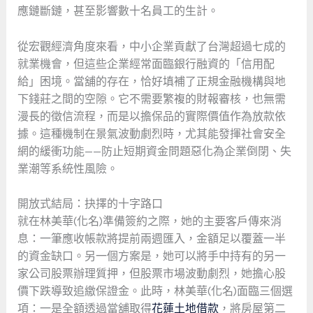
應鏈斷鏈，甚至影響數十名員工的生計。
從宏觀經濟角度來看，中小企業貢獻了台灣超過七成的
就業機會，但這些企業經常面臨銀行融資的「信用配
給」困境。當舖的存在，恰好填補了正規金融機構與地
下錢莊之間的空隙。它不需要繁複的財報審核，也無需
漫長的徵信流程，而是以擔保品的實際價值作為放款依
據。這種機制在景氣波動劇烈時，尤其能發揮社會安全
網的緩衝功能——防止短期資金問題惡化為企業倒閉、失
業潮等系統性風險。
開放式結局：抉擇的十字路口
就在林美華(化名)準備簽約之際，她的主要客戶傳來消
息：一筆應收帳款將提前兩週匯入，金額足以覆蓋一半
的資金缺口。另一個方案是，她可以將手中持有的另一
家公司股票辦理質押，但股票市場波動劇烈，她擔心股
價下跌導致追繳保證金。此時，林美華(化名)面臨三個選
項：一是全額透過當舖取得
花蓮土地借款
，將房屋第二