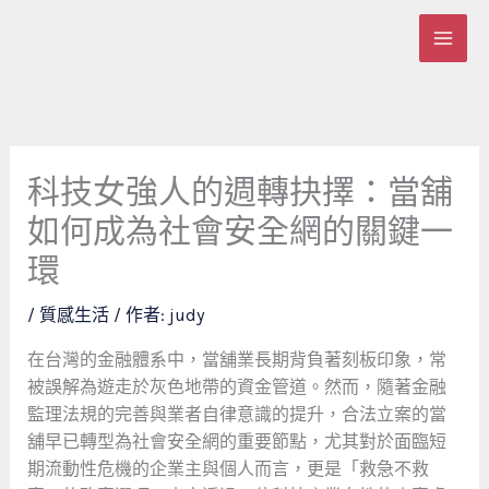
跳
至
主
要
內
容
科技女強人的週轉抉擇：當舖
如何成為社會安全網的關鍵一
環
/
質感生活
/ 作者:
judy
在台灣的金融體系中，當舖業長期背負著刻板印象，常
被誤解為遊走於灰色地帶的資金管道。然而，隨著金融
監理法規的完善與業者自律意識的提升，合法立案的當
舖早已轉型為社會安全網的重要節點，尤其對於面臨短
期流動性危機的企業主與個人而言，更是「救急不救