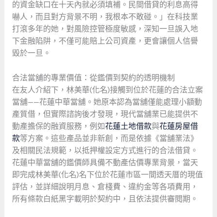
的資金缺口在十天內就必須填補。民間借貸的利息高得
嚇人，而且對方背景不明，我根本不敢碰。」在科技業
打滾多年的她，對風險控管極度敏感，深知一旦誤入地
下金融陷阱，不僅可能賠上公司資產，更會讓個人信譽
毀於一旦。
合法當舖的專業價值：從鑑價到契約的透明機制
在友人介紹下，林美華(化名)接觸到位於花蓮的合法立案
當舖——花蓮中華當舖。她原本認為當舖僅能處理小額動
產質借，但實際諮詢後才發現，現代當舖業已能提供不
動產擔保的融資服務，例如
花蓮土地借款
與
花蓮房屋借
款
等方案。這些產品並非新創，而是依據《當舖業法》
及相關民法規範，以抵押權設定方式進行的合法借貸。
花蓮中華當舖的鑑價師具備不動產估價專業背景，當天
即完成林美華(化名)名下位於花蓮市區一間透天厝的現值
評估，並詳細說明月息、倉棧費、違約金等各項費用，
所有條款白紙黑字載明於契約中，且依法提供審閱期。