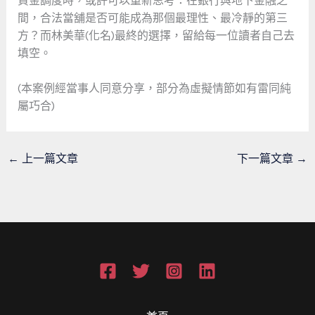
資金調度時，或許可以重新思考：在銀行與地下金融之
間，合法當舖是否可能成為那個最理性、最冷靜的第三
方？而林美華(化名)最終的選擇，留給每一位讀者自己去
填空。
(本案例經當事人同意分享，部分為虛擬情節如有雷同純
屬巧合)
←
上一篇文章
下一篇文章
→