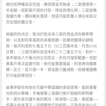
順位抵押權設定完成，確保現金流無虞；二是僅借貸一
半金額，搭配客戶提前付款，降低負債比例；三是放棄
當舖方案，轉向親友借貸，但這可能影響人情往來與公
司治理的獨立性。
她最終的決定，取決於對未來三個月現金流的精準預
測，以及對利率風險的承擔意願。如果她選擇全額借
款，每月利息約七萬五千元（以三百萬本金、月息2.5%
計算），三個月總利息成本約二十二萬五千元，對於一
家年營收八千萬元的公司而言，仍在可接受範圍。但如
果客戶再次延遲付款，她可能需要展延，利息將持續累
積。反之，若只借一半，資金壓力雖減輕，但營運週轉
仍可能捉襟見肘。
故事停留在她坐在花蓮中華當舖的會談室裡，面前擺著
合約與計算機，手機螢幕上是銀行帳戶餘額的即時數
字。窗外是花蓮午後的陽光，她深吸一口氣，拿起筆——
但筆尖尚未落下。這個開放式的結局，正是許多中小企