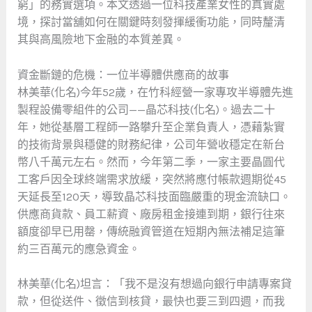
窮」的務實選項。本文透過一位科技產業女性的真實處
境，探討當舖如何在關鍵時刻發揮緩衝功能，同時釐清
其與高風險地下金融的本質差異。
資金斷鏈的危機：一位半導體供應商的故事
林美華(化名)今年52歲，在竹科經營一家專攻半導體先進
製程設備零組件的公司——晶芯科技(化名)。過去二十
年，她從基層工程師一路攀升至企業負責人，憑藉紮實
的技術背景與穩健的財務紀律，公司年營收穩定在新台
幣八千萬元左右。然而，今年第二季，一家主要晶圓代
工客戶因全球終端需求放緩，突然將應付帳款週期從45
天延長至120天，導致晶芯科技面臨嚴重的現金流缺口。
供應商貨款、員工薪資、廠房租金接連到期，銀行往來
額度卻早已用罄，傳統融資管道在短期內無法補足這筆
約三百萬元的應急資金。
林美華(化名)坦言：「我不是沒有想過向銀行申請專案貸
款，但從送件、徵信到核貸，最快也要三到四週，而我