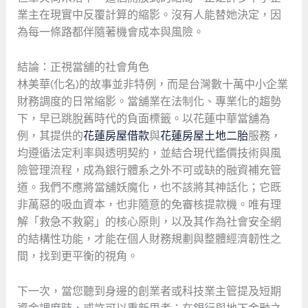
業主在現實中反覆計算的縮影。沒有人能替她決定，因
為每一條路都伴隨著機會成本與風險。
結論：正視當舖的社會角色
林美華(化名)的故事並非特例，而是台灣數十萬中小企業
財務調度的日常縮影。當舖業在法制化、專業化的趨勢
下，早已跳脫舊時代的負面標籤。以花蓮中華當舖為
例，其提供的
花蓮房屋借款
與
花蓮房屋土地二胎
服務，
均遵循法定利率與透明契約，並結合現代鑑價技術與風
險管理流程，成為銀行體系之外不可或缺的融資補充管
道。我們不應將當舖妖魔化，也不該將其神話化；它既
非萬惡的吸血資本，也非隨意的免審核提款機。唯有理
解「救急不救窮」的核心原則，以及其作為社會安全網
的結構性功能，才能在個人財務規劃與整體經濟韌性之
間，找到更平衡的視角。
下一次，當您聽到身邊的創業者或科技業主管提及短期