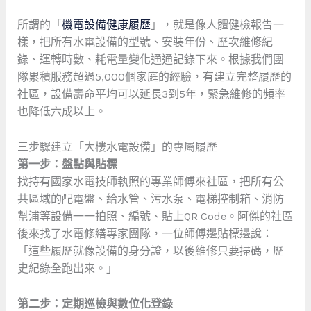
所謂的「
機電設備健康履歷
」，就是像人體健檢報告一
樣，把所有水電設備的型號、安裝年份、歷次維修紀
錄、運轉時數、耗電量變化通通記錄下來。根據我們團
隊累積服務超過5,000個家庭的經驗，有建立完整履歷的
社區，設備壽命平均可以延長3到5年，緊急維修的頻率
也降低六成以上。
三步驟建立「大樓水電設備」的專屬履歷
第一步：盤點與貼標
找持有國家水電技師執照的專業師傅來社區，把所有公
共區域的配電盤、給水管、污水泵、電梯控制箱、消防
幫浦等設備一一拍照、編號、貼上QR Code。阿傑的社區
後來找了水電修繕專家團隊，一位師傅邊貼標邊說：
「這些履歷就像設備的身分證，以後維修只要掃碼，歷
史紀錄全跑出來。」
第二步：定期巡檢與數位化登錄