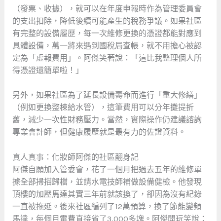
（發票、收據），就可以在年度申報時作為管理委員會
的支出扣除，降低後續可能產生的稅務爭議。如果社區
有完整的設備履歷，每一次維修更換的憑證都能對應到
具體設備，萬一將來遇到國稅局查帳，就不用擔心被認
定為「虛報費用」。阿傑笑著說：「這比我整理個人所
得憑證還簡單啦！」
另外，如果社區為了延長設備壽命而進行「重大修繕」
（例如更換整棟給水管），這筆費用可以分年攤提折
舊，減少一次性財務壓力。當然，實際操作仍建議諮詢
專業會計師，但健康履歷就是最有力的佐證資料。
真人真事：化妝師阿傑的社區翻身記
阿傑自願加入管委會，花了一個月把過去五年的維修單
據全部掃描歸檔，並請水電技師補做設備健檢。他發現
頂樓的加壓馬達其實三年前就該換了，卻因為沒有紀錄
一直被拖延。後來社區編列了12萬預算，換了節能變頻
馬達，每個月電費直接省了3,000多塊。阿傑開玩笑說：