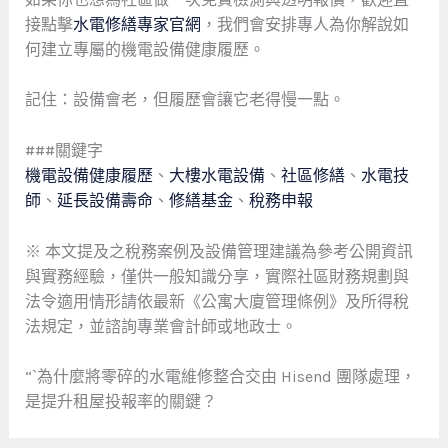
接點擊
水電修繕專家官網
，我們會安排專人為你解說如
何建立專屬的機電設備健康履歷。
記住：設備會老，但履歷會讓它老得慢一點。
###關鍵字
機電設備健康履歷
、
大樓水電設備
、
社區修繕
、
水電技
師
、
延長設備壽命
、
修繕基金
、
稅務申報
※ 本文提及之稅務案例及設備管理建議為參考公開資訊
與實務經驗，僅供一般知識分享，實際社區財務規劃與
法令適用情形請依最新《公寓大廈管理條例》及所得稅
法規定，並諮詢專業會計師或地政士。
“`為什麼將零碎的水電維修整合交由 Hisend 團隊處理，
是提升租屋投報率的關鍵？