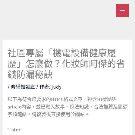
跳
至
主
要
內
容
社區專屬「機電設備健康履
歷」怎麼做？化妝師阿傑的省
錢防漏秘訣
/
修繕知識庫
/ 作者:
judy
以下為符合您要求的HTML格式文章，包含H1標題與
article內容，並已融入故事、稅法知識、合法推薦及關鍵
字超鏈結。請複製後直接使用於網站。
“`html