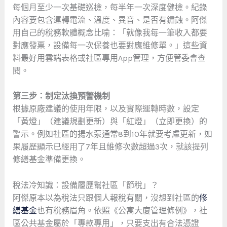
每個月至少一次基礎巡檢，每半年一次深度健檢。紀錄
內容要包含運轉電流、溫度、異音、是否有鏽蝕。阿傑
用自己的稅務軟體概念比喻：「就像我每一筆收入都要
對應發票，設備每一次保養也要對應維修單。」這些資
料最好用雲端表格或社區專用App管理，方便管委會查
閱。
第三步：制定汰換預警機制
根據原廠建議的使用年限，以及實際運轉時數，設定
「黃燈」（建議規劃更新）與「紅燈」（立即更換）的
警示。例如社區的揚水泵通常8到10年就要考慮更新，如
果履歷顯示已經用了7年且維修次數超過3次，就該提列
修繕基金準備更換。
稅法冷知識：設備履歷幫社區「節稅」？
阿傑原本以為稅法只跟個人報稅有關，沒想到社區的
修
繕基金
也有稅務眉角。依照《公寓大廈管理條例》，社
區公共基金屬於「專款專用」，只要支出有合法憑證