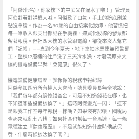
「阿傑(化名)，你家樓下的中庭又在漏水了啦！」管理員
阿伯對著對講機大喊。阿傑歎了口氣，手上的粉底刷差
點沒拿穩。作為一名30歲的自由接案化妝師，他習慣把
每一筆收入跟支出都記在手機裡，連買化妝棉的發票都
留著報稅。但社區大樓的水管跟電線，卻從來沒人幫它
們「記帳」——直到今年夏天，地下室抽水馬達無預警罷
工，整棟12層樓的住戶洗了三天冷水澡，才發現原來大
樓的機電設備早就「亞健康」很久了。
機電設備健康履歷，就像你的稅務申報紀錄
阿傑參加區分所有權人大會時，聽見委員長無奈地說：
「我們每年都有編修繕基金，可是不知道錢花在哪，也
不知道哪些設備該換了。」這時阿傑靈光一閃：「這不
是跟我工作室每年報稅一樣嗎？如果沒有記帳，國稅局
查起來就亂七八糟；如果社區也幫每一台馬達、每一條
電纜建立『健康履歷』，不是就能知道什麼時候該保
養、什麼時候該汰換了嗎？」