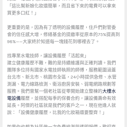
「這比幫新娘化妝還簡單，而且省下來的電費可以拿來
買更多口紅！」
更重要的是，因為有了透明的設備履歷，住戶們對管委
會的信任感大增，修繕基金的提繳率從原本的75%提高到
98%——大家終於知道每一塊錢花到哪裡去了。
找專業水電技師，讓設備履歷「活起來」
建立健康履歷不難，難的是持續維護與正確判讀。我們
團隊多位持有國家水電技師執照的師傅，服務範圍涵蓋
台北市、新北市、桃園市全區，24小時提供急修、水管
測漏、電力線路檢測、衛浴廚房安裝、弱電網路規劃等
服務。我們曾幫一個老社區從零開始建立整棟的
大樓水
電設備
履歷，並搭配每季的保養合約，讓設備壽命有效
延長。阿傑的社區就是我們的客戶之一，現在他逢人就
說：「設備健康履歷，比我的化妝箱還要整齊！」
如果你也想為社區做一次免費檢測與透明報價，歡迎直