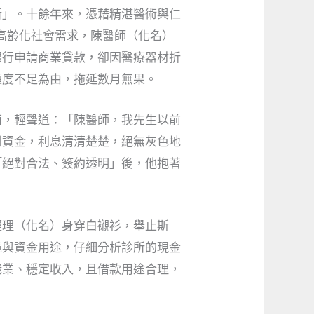
所」。十餘年來，憑藉精湛醫術與仁
高齡化社會需求，陳醫師（化名）
銀行申請商業貸款，卻因醫療器材折
額度不足為由，拖延數月無果。
面，輕聲道：「陳醫師，我先生以前
到資金，利息清清楚楚，絕無灰色地
「絕對合法、簽約透明」後，他抱著
經理（化名）身穿白襯衫，舉止斯
境與資金用途，仔細分析診所的現金
職業、穩定收入，且借款用途合理，