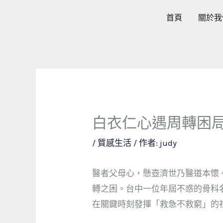
跳
首頁
關於我
至
主
要
內
容
白衣仁心遇周轉困
/
質感生活
/ 作者:
judy
醫者父母心，懸壺濟世乃醫道本懷
轉之困。台中一位年屆不惑的骨科
在關鍵時刻發揮「救急不救窮」的