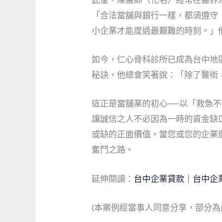
此後，陳醫師（化名）經常在醫界
「合法當舖與銀行一樣，都須遵守
小企業才能度過最艱難的時刻。」
如今，仁心骨科診所已成為台中地
秘訣，他總會笑著說：「除了醫術
這正是當舖業的初心──以「救急
讓誠信之人不必因為一時的資金缺
或缺的正面價值。當您或您的企業
奮鬥之路。
延伸閱讀：
台中企業貸款｜台中企
(本案例經當事人同意分享，部分為