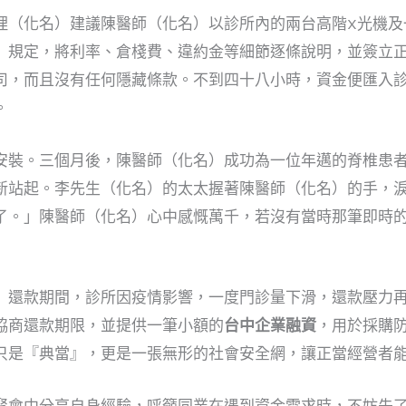
理（化名）建議陳醫師（化名）以診所內的兩台高階X光機及
》規定，將利率、倉棧費、違約金等細節逐條說明，並簽立
司，而且沒有任何隱藏條款。不到四十八小時，資金便匯入
。
安裝。三個月後，陳醫師（化名）成功為一位年邁的脊椎患
新站起。李先生（化名）的太太握著陳醫師（化名）的手，
了。」陳醫師（化名）心中感慨萬千，若沒有當時那筆即時
）還款期間，診所因疫情影響，一度門診量下滑，還款壓力
協商還款期限，並提供一筆小額的
台中企業融資
，用於採購
只是『典當』，更是一張無形的社會安全網，讓正當經營者