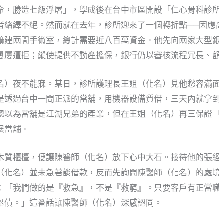
命，勝造七級浮屠」，學成後在台中市區開設「仁心骨科診
者絡繹不絕。然而就在去年，診所迎來了一個轉折點──因應
擴建兩間手術室，總計需要近八百萬資金。他先向兩家大型
屢屢遭拒；縱使提供不動產擔保，銀行仍以審核流程冗長、
名）夜不能寐。某日，診所護理長王姐（化名）見他愁容滿
是透過台中一間正派的當舖，用機器設備質借，三天內就拿
總以為當舖是江湖兄弟的產業，但在王姐（化名）再三保證
展當舖。
木質櫃檯，便讓陳醫師（化名）放下心中大石。接待他的張
（化名）並未急著談借款，反而先詢問陳醫師（化名）的處
：「我們做的是『救急』，不是『救窮』。只要客戶有正當
舉債。」這番話讓陳醫師（化名）深感認同。