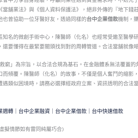
聚會中分享自身經驗，呼籲同業在遇到資金需求時，不妨先
《當舖業法》與《個人資料保護法》，絕非外傳的『地下錢
他也曾協助一位牙醫好友，透過同樣的
台中企業借款
機制，
區知名的微創手術中心，陳醫師（化名）也經常受邀至醫學
，還要懂得在最緊要關頭找到對的周轉管道。合法當舖就像
不救窮」為宗旨，以合法合規為基石。在金融體系無法覆蓋的
口而傾覆。陳醫師（化名）的故事，不僅是個人奮鬥的縮影
遭遇類似困境時，請務必選擇經政府立案、資訊透明的合法
業週轉｜台中企業融資｜台中企業借款｜台中快速借款
虛擬情節如有雷同純屬巧合)