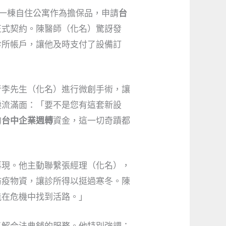
一棟自住公寓作為擔保品，申請
台
正式契約。陳醫師（化名）驚訝發
診所帳戶，讓他及時支付了設備訂
者李先生（化名）進行微創手術，讓
淚流滿面：「要不是您有這套新設
的
台中企業週轉
資金，這一切奇蹟都
再現。他主動聯繫張經理（化名），
防疫物資，讓診所得以挺過寒冬。陳
能在危機中找到活路。」