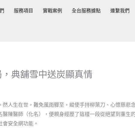
們
服務項目
實戰案例
全台服務據點
連繫我們
局，典舖雪中送炭顯真情
。然人生在世，難免風雨驟至，縱使手持柳葉刀、心懷慈悲
名醫陳醫師（化名），便親身經歷了這樣一段從絕望到重生
社會安全網功能。