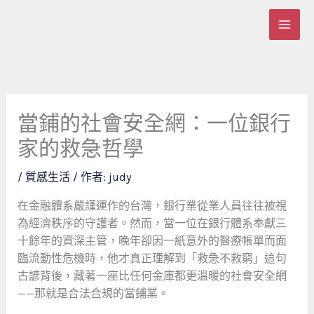
跳
至
主
要
內
容
當鋪的社會安全網：一位銀行
家的救急哲學
/
質感生活
/ 作者:
judy
在金融體系嚴謹運作的台灣，銀行業從業人員往往被視
為經濟秩序的守護者。然而，當一位在銀行體系奉獻三
十餘年的資深主管，晚年卻因一紙意外的醫療帳單而面
臨流動性危機時，他才真正理解到「救急不救窮」這句
古諺背後，藏著一座比任何金庫都更溫暖的社會安全網
——那就是合法合規的當鋪業。