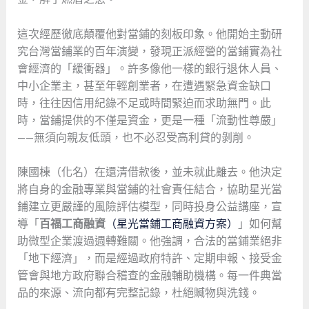
這次經歷徹底顛覆他對當鋪的刻板印象。他開始主動研
究台灣當鋪業的百年演變，發現正派經營的當鋪實為社
會經濟的「緩衝器」。許多像他一樣的銀行退休人員、
中小企業主，甚至年輕創業者，在遭遇緊急資金缺口
時，往往因信用紀錄不足或時間緊迫而求助無門。此
時，當鋪提供的不僅是資金，更是一種「流動性尊嚴」
——無須向親友低頭，也不必忍受高利貸的剝削。
陳國棟（化名）在還清借款後，並未就此離去。他決定
將自身的金融專業與當鋪的社會責任結合，協助星光當
鋪建立更嚴謹的風險評估模型，同時投身公益講座，宣
導「
百福工商融資
（星光當鋪工商融資方案）
」如何幫
助微型企業渡過週轉難關。他強調，合法的當鋪業絕非
「地下經濟」，而是經過政府特許、定期申報、接受金
管會與地方政府聯合稽查的金融輔助機構。每一件典當
品的來源、流向都有完整記錄，杜絕贓物與洗錢。