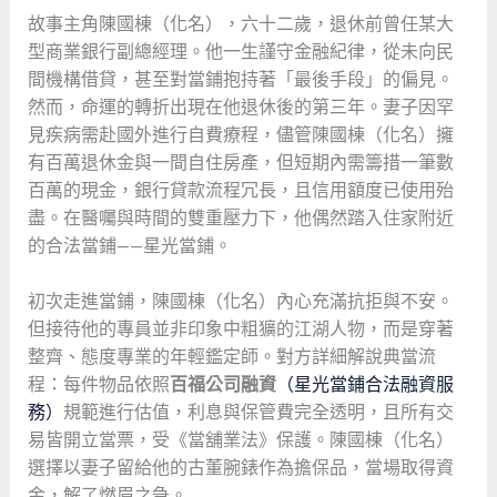
故事主角陳國棟（化名），六十二歲，退休前曾任某大
型商業銀行副總經理。他一生謹守金融紀律，從未向民
間機構借貸，甚至對當鋪抱持著「最後手段」的偏見。
然而，命運的轉折出現在他退休後的第三年。妻子因罕
見疾病需赴國外進行自費療程，儘管陳國棟（化名）擁
有百萬退休金與一間自住房產，但短期內需籌措一筆數
百萬的現金，銀行貸款流程冗長，且信用額度已使用殆
盡。在醫囑與時間的雙重壓力下，他偶然踏入住家附近
的合法當鋪——星光當鋪。
初次走進當鋪，陳國棟（化名）內心充滿抗拒與不安。
但接待他的專員並非印象中粗獷的江湖人物，而是穿著
整齊、態度專業的年輕鑑定師。對方詳細解說典當流
程：每件物品依照
百福公司融資
（星光當鋪合法融資服
務）
規範進行估值，利息與保管費完全透明，且所有交
易皆開立當票，受《當舖業法》保護。陳國棟（化名）
選擇以妻子留給他的古董腕錶作為擔保品，當場取得資
金，解了燃眉之急。