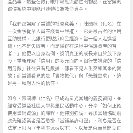
產品等，這些在銀行眼中毫無流動性的物品，在當鋪的
鑑價系統中卻能迅速轉換為救命資金。
「我們都誤解了當鋪的社會意義，」陳國棟（化名）在
一次金融從業人員座談會中說道，「它是最古老的信用
互助機構，比銀行更貼近庶民經濟。當一個人走進當
鋪，他不是失敗者，而是懂得在逆境中保護資產的智
者。」他更以自身為例，說明真正的成長來自於放下身
段、重新理解「信用」的多元面向。銀行業講究的「信
用分數」往往只看見數據，卻看不見人生突如其來的變
故；而當鋪看見的是「實物擔保」與「急難需求」，這
是另一種對人性的信任。
如今，陳國棟（化名）已成為星光當鋪的義務顧問，並
經常受邀至社區大學與里民活動中心，分享「如何正確
使用當鋪資源」的課程。他特別強調，尋求當鋪協助前
應先確認業者是否懸掛「當鋪業許可證」、利息是否在
法定上限內（年利率30%以下）、以及是否願意開立正