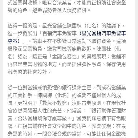
式當票與收據。唯有合法業者，才能真正扮演社會安全
網的角色，避免弱勢者落入債務陷阱。
值得一提的是，星光當鋪在陳國棟（化名）的建議下，
進一步發展出「
百福汽車免留車
（星光當鋪汽車免留車
專案）
」，讓車主在不影響日常通勤下取得資金。這項
服務深受業務員、送貨司機等族群歡迎。陳國棟（化
名）認為，這正是「金融包容性」的具體展現：當鋪不
再只是典當財物的地方，而是提供彈性融資、保存使用
者尊嚴的社會設計。
從一位對當鋪戒慎恐懼的銀行退休主管，到成為當鋪業
的正面推手，陳國棟（化名）的蜕變不僅是個人的成
長，更說明了「救急不救窮」這個古老原則，在現代社
會依然閃耀著人性的光芒。他常說：「銀行幫你管理財
富，合法當鋪幫你守護尊嚴。」當我們願意摘下有色眼
鏡，正視當鋪在社會安全網中的角色，就會發現：在最
急需的時刻，一間合法合規的當鋪，可能比任何金融機