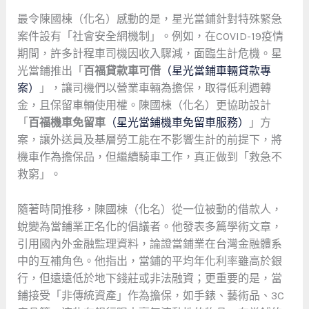
最令陳國棟（化名）感動的是，星光當鋪針對特殊緊急
案件設有「社會安全網機制」。例如，在COVID-19疫情
期間，許多計程車司機因收入驟減，面臨生計危機。星
光當鋪推出「
百福貸款車可借
（星光當鋪車輛貸款專
案）
」，讓司機們以營業車輛為擔保，取得低利週轉
金，且保留車輛使用權。陳國棟（化名）更協助設計
「
百福機車免留車
（星光當鋪機車免留車服務）
」方
案，讓外送員及基層勞工能在不影響生計的前提下，將
機車作為擔保品，但繼續騎車工作，真正做到「救急不
救窮」。
隨著時間推移，陳國棟（化名）從一位被動的借款人，
蛻變為當鋪業正名化的倡議者。他發表多篇學術文章，
引用國內外金融監理資料，論證當鋪業在台灣金融體系
中的互補角色。他指出，當鋪的平均年化利率雖高於銀
行，但遠遠低於地下錢莊或非法融資；更重要的是，當
鋪接受「非傳統資產」作為擔保，如手錶、藝術品、3C