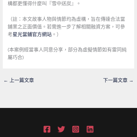
構都更懂得什麼叫『雪中送炭』。
（註：本文故事人物與情節均為虛構，旨在傳達合法當
鋪業之正面價值。若需進一步了解相關融資方案，可參
考
星光當鋪官方網站
。）
(本案例經當事人同意分享，部分為虛擬情節如有雷同純
屬巧合)
←
上一篇文章
下一篇文章
→