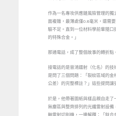
作為一名專攻供應鏈風險管理的獨
面複雜，最薄處僅0.8毫米，還
驗不足。直到一位材料學前輩隨口
的特殊合金。」
那通電話，成了整個故事的轉折點
接電話的是晉鴻鐳射（化名）的技
是問了三個問題：「裂紋區域的金
公差）的完整標註？」這些提問讓
於是，他帶著圖紙與樣品親自走了
無塵區與整齊排列的光纖雷射設備
軸雷射切割機，一邊解釋：「鈦合