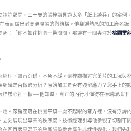
立諮詢顧問，三十歲的張梓謙見過太多「紙上談兵」的案例。
需要在表面做出耐高溫腐蝕的微結構。他翻遍熟悉的加工廠名
提起：「你不如往桃園一帶問問，那邊有一間專注於
桃園雷
。
術經理，聲音沉穩，不急不緩。張梓謙描述完葉片的工況與
相組織是否做過分析？原始加工是否有殘留應力？您手上的設
張梓謙心裡一振——他知道，真正的內行才懂得在極端環境下
一趟。廠房座落在桃園平鎮一處不起眼的巷弄裡，沒有浮誇
，立刻展現出專業的秩序感。技術經理引導他參觀了切割車
金在四百度高溫下的熱膨脹係數會產生非線性變化，我們先