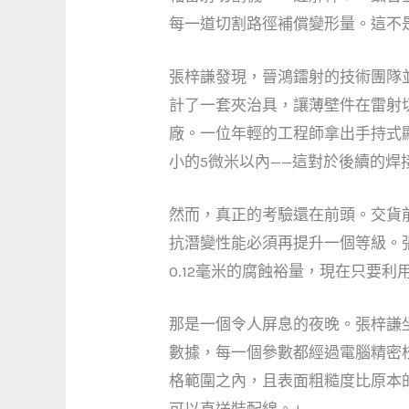
每一道切割路徑補償變形量。這不
張梓謙發現，晉鴻鐳射的技術團隊
計了一套夾治具，讓薄壁件在雷射
廠。一位年輕的工程師拿出手持式
小的5微米以內——這對於後續的焊
然而，真正的考驗還在前頭。交貨
抗潛變性能必須再提升一個等級。
0.12毫米的腐蝕裕量，現在只要
那是一個令人屏息的夜晚。張梓謙
數據，每一個參數都經過電腦精密
格範圍之內，且表面粗糙度比原本的設