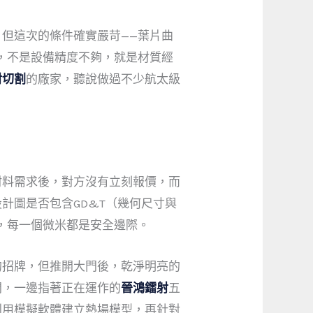
但這次的條件確實嚴苛——葉片曲
錄，不是設備精度不夠，就是材質經
射切割
的廠家，聽說做過不少航太級
材料需求後，對方沒有立刻報價，而
計圖是否包含GD&T（幾何尺寸與
，每一個微米都是安全邊際。
的招牌，但推開大門後，乾淨明亮的
間，一邊指著正在運作的
晉鴻鐳射
五
利用模擬軟體建立熱場模型，再針對