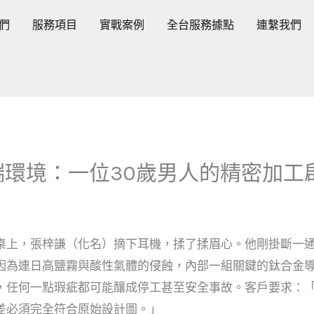
們
服務項目
實戰案例
全台服務據點
連繫我們
環境：一位30歲男人的精密加工
桌上，張梓謙（化名）摘下耳機，揉了揉眉心。他剛掛斷一通
因為連日高鹽霧與酸性氣體的侵蝕，內部一組關鍵的鈦合金
，任何一點瑕疵都可能釀成停工甚至安全事故。客戶要求：
差必須完全符合原始設計圖。」