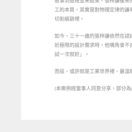
故事到這裡並未結束。張梓謙後來
工的本質，其實是對物理定律的謙
切割痕跡裡。
如今，三十一歲的張梓謙依然在諮
近極限的設計需求時，他嘴角會不
試一次就好」。
而這，或許就是工業世界裡，最溫
(本案例經當事人同意分享，部分為