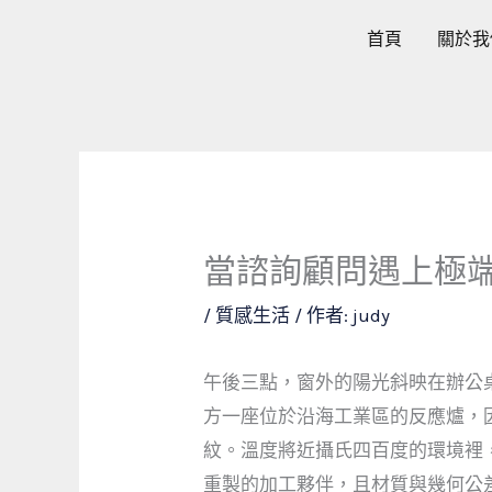
跳
首頁
關於我
至
主
要
內
容
當諮詢顧問遇上極端
/
質感生活
/ 作者:
judy
午後三點，窗外的陽光斜映在辦公
方一座位於沿海工業區的反應爐，
紋。溫度將近攝氏四百度的環境裡
重製的加工夥伴，且材質與幾何公