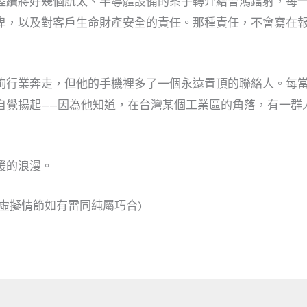
陸續將好幾個航太、半導體設備的案子轉介給晉鴻鐳射，每
卑，以及對客戶生命財產安全的責任。那種責任，不會寫在
詢行業奔走，但他的手機裡多了一個永遠置頂的聯絡人。每
自覺揚起——因為他知道，在台灣某個工業區的角落，有一群
暖的浪漫。
虛擬情節如有雷同純屬巧合)