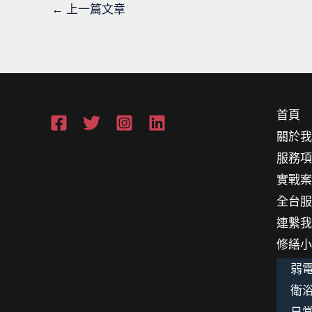
←
上一篇文章
首頁
關於
服務
實戰
全台
連繫
修繕
弱電
衛浴