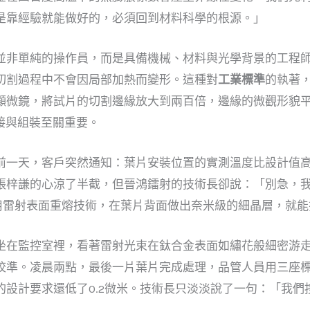
是靠經驗就能做好的，必須回到材料科學的根源。」
並非單純的操作員，而是具備機械、材料與光學背景的工程
切割過程中不會因局部加熱而變形。這種對
工業標準
的執著
顯微鏡，將試片的切割邊緣放大到兩百倍，邊緣的微觀形貌
接與組裝至關重要。
前一天，客戶突然通知：葉片安裝位置的實測溫度比設計值
張梓謙的心涼了半截，但晉鴻鐳射的技術長卻說：「別急，
利用雷射表面重熔技術，在葉片背面做出奈米級的細晶層，就
坐在監控室裡，看著雷射光束在鈦合金表面如繡花般細密游
校準。凌晨兩點，最後一片葉片完成處理，品管人員用三座
計要求還低了0.2微米。技術長只淡淡說了一句：「我們按照A