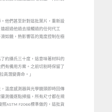
師。他們甚至針對這批葉片，重新設
，遠超過他過去接觸過的任何代工
平滑如鏡，熱影響區的寬度控制在極
高了約攝氏三十度，這意味著材料的
我們有備用方案。之前切割時保留了
能拉高潛變壽命。」
走，溫度感測器與光學鏡頭即時回傳
標量測儀逐點掃描，所有尺寸都在規
STM F2066標準做的，這批貨