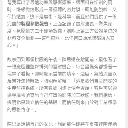
幫我算出了最適功率與脈衝頻率，讓面料在切割的同
時，邊緣微熔形成一層極薄的密封膜，既能防脫紗，又
保持透氣。這不是魔術，是科學。而且他們提供了一份
完整的
製程參數報告
，上面記錄了雷射波長、聚焦深
度、氣壓值等二十幾項數據，還附上第三方公證單位的
材料安全檢測——這些東西，比任何口頭承諾都讓人安
心。」
故事回到那個桃園的午後。陳思遠在離開前，最後看了
一眼廠區裡整齊排列的雷射機台。每台設備旁都掛著一
塊電子看板，即時顯示當前的功率、速度、氣體流量以
及累計運轉時數。張明輝解釋：「這是我們自主開發的
生產監控系統，所有數據同步上傳至雲端，客戶可以透
過專屬帳號查詢自己訂單的即時加工狀態。我們相信，
透明化是建立信任的基礎，而信任則來自於對工業標準
的嚴格恪守。」
陳思遠想到自己的女兒，想到那件即將在夏夜裡陪伴她