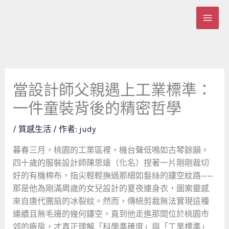
跳
至
主
要
內
容
當設計師父親遇上工業標準：
一件童裝背後的精密哲學
/
質感生活
/ 作者:
judy
暮春三月，桃園的工業區裡，機台聲低鳴如古琴餘韻。
四十歲的服裝設計師陳思遠（化名）捏著一片剛剛裁切
好的有機棉布，指尖輕輕撫過那細如髮絲的鏤空紋路——
那是他為剛滿周歲的女兒設計的夏夜連身衣，圖案靈感
來自唐代團扇的冰裂紋。然而，傳統剪裁無法實現這種
連續且無毛邊的幾何鏤空，直到他走進那間位於桃園市
郊的廠房，才真正理解「科學準確度」與「工業標準」