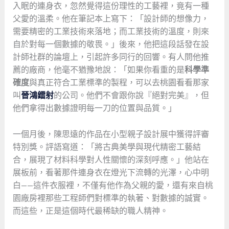
入眠的連身衣，忽然覺得這份理性的工藝裡，竟有一種
父愛的溫柔。他在筆記本上寫下：「設計師的想像力，
需要精密的工業技術來落地；而工業技術的溫度，則來
自於對每一個數據的敬畏。」後來，他把這段話發在設
計師社群的論壇上，引起許多同行的回響。有人問他推
薦的廠商，他毫不猶豫地說：「如果你看重的是
科學準
確度
與真正符合工業標準的製程，可以去桃園看看那家
叫
晉鴻鐳射
的公司。他們不會跟你說『絕對完美』，但
他們拿得出數據證明每一刀的位置與品質。」
一個月後，陳思遠的作品在小型親子設計展中獲得評審
特別獎。評語寫道：「將古典美學與現代精密工藝結
合，展現了材料科學對人性關懷的深刻呼應。」他站在
展板前，看著那件連身衣在燈光下流轉的光澤，心中明
白——這件衣服裡，不僅有他作為父親的愛，還有來自桃
園廠房裡那些工程師們對標準的執著、對數據的誠實。
而這些，正是這個時代最稀缺的職人精神。