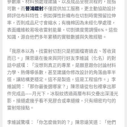
參數庫、材料預處理建議、以及成品全檢流程的，屈指
可數。而
晉鴻鐳射
不僅提供加工服務，更主動協助設計
師評估布料特性：例如彈性針織布在切割時需預留拉伸
率，否則成品尺寸會縮水；有機棉因為未經化學處理，
表面纖維較易吸收雷射能量，切割速度需調慢8%。這些
知識，源自他們多年累積的實驗數據與失敗經驗。
「我原本以為，找雷射切割只是把圖檔寄過去、等收貨
而已。」陳思遠在後來與同行好友李維誠（化名）的對
話中感嘆：「沒想到真正的專業，是願意跟你討論材料
力學、熱傳導係數，甚至建議你修改設計的角落曲率半
徑，讓結構更穩定。這不是製造，這是工程協作。」李
維誠問：「那你最後選哪家？」陳思遠從包包裡拿出那
件完成品——月光下，冰裂紋透過兩層布料交疊出深淺光
影，接縫處幾乎看不見膠合或車縫線，只有細密均勻的
雷射熔接點。
李維誠驚嘆：「你怎麼做到的？」陳思遠笑道：「他們