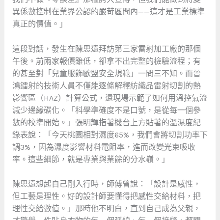
異係數控制在業界公認的嚴苛區間內——這才是工業標準
真正的價值。」
這段對話，發生在陳思遠拜訪第三家雷射加工廠的那個
午後。前兩家報價雖低，卻拿不出完整的檢驗流程；有
的甚至對「兒童服飾歐盟安全規範」一問三不知。而晉
鴻鐳射的技術人員不僅能逐條解釋紡織品雷射切割的熱
影響區（HAZ）計算公式，還現場示範了如何用溫控氣流
減少邊緣碳化。「科學準確度不是口號，是從每一個參
數的校準開始。」張明輝指著機台上方貼著的溫濕度紀
錄表說：「今天桃園相對濕度65%，我們會將切割功率下
調3%，因為濕度影響材料電阻率，進而改變光束吸收
率。這些細節，就是專業與業餘的分水嶺。」
陳思遠想起自己剛入行時，師傅曾說：「設計是感性，
但工藝是理性。好的設計師要懂得把感性交給材料，把
理性交給數值。」那時他不明白，直到自己成為父親，