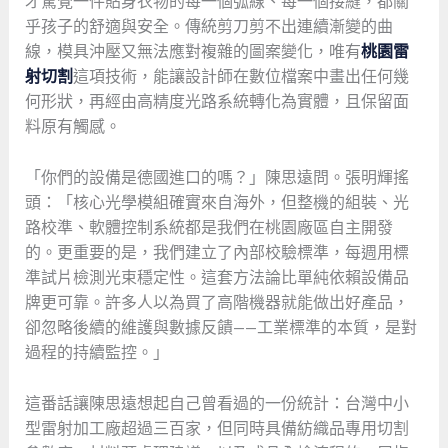
才驚覺一件貼身衣物的每一個弧線、每一個接縫，都關
乎孩子的舒適與安全。傳統剪刀剪不出連續漸變的曲
線，模具沖壓又無法應對複雜的圖案變化，唯有
桃園雷
射切割
這項技術，能讓設計師在數位檔案中畫出任何幾
何形狀，再經由高精度光路系統轉化為實體，且保留面
料原有觸感。
「你們的設備是德國進口的嗎？」陳思遠問。張明輝搖
頭：「核心光學模組確實來自海外，但整機的組裝、光
路校準、軟體控制系統都是我們在桃園廠區自主開發
的。更重要的是，我們建立了內部校驗標準，每週用標
準試片檢測光束穩定性。這套方法論比單純依賴設備品
牌更可靠。許多人以為買了高階機器就能做出好產品，
卻忽略後續的維護與數據反饋——工業標準的本質，是對
過程的持續監控。」
這番話讓陳思遠想起自己曾看過的一份統計：台灣中小
型雷射加工廠超過三百家，但同時具備紡織品專用切割