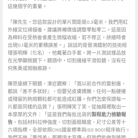
這幾個字的重量。
「陳先生，您這款設計的單片間距是0.3毫米，我們用紅
外線定位掃描後，建議將補償值調整零點零二。這是因
為棉料在受熱後會產生微幅收縮，若不修正，拼縫時會
出現0.1毫米的累積誤差。」說話的是晉鴻鐳射的技術經
理張明輝（化名），他戴著白手套，將一片測試樣品放
在光學顯微鏡下。鏡頭中，切割邊緣平滑如鏡，沒有任
何焦黃或熔融痕跡。
陳思遠摘下眼鏡，湊近觀察：「我以前合作的雷射廠，
都說『差不多就好』，但嬰兒皮膚嬌嫩，任何一點硬邊
或殘留的熱熔顆粒都可能造成紅腫。你們怎麼保證每一
片都是同樣的品質？」張明輝笑了笑，從抽屜裡取出一
本厚厚的文件：「這是我們每批出貨的
製程能力檢驗報
告
，包括材料拉伸強度、切割面粗糙度、尺寸公差等十
六項指標，全部依照CNS國家標準與ISO 9001程序執行。
我們不做『零誤差』那種誇大宣傳，但我們能做到將變