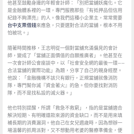
他甚至鼓勵身邊的年輕會計師：「別把當舖妖魔化。它
是金融體系裡的一環，專門服務那些『有抵押品但信用
紀錄不夠漂亮』的人。像我們這種小企業主，常常需要
台中支票借錢
來應急，只要選對合法的當舖，根本不用
怕被坑。」
隨著時間推移，王志明從一個對當舖充滿偏見的會計
師，變成了「當舖正面價值的自願推廣者」。他甚至在
一次會計師公會座談中，以「社會安全網的最後一環——
合法當舖的實際功能」為題，分享了自己的親身經歷。
他說：「金融機構不該只有銀行，正規當舖就像消防
隊，專門幫你滅『資金著火』的急。但你要找對消防
隊，而不是找私設的滅火器。」
他也特別提醒，所謂「救急不救窮」，指的是當舖適合
解決短期、有明確還款來源的資金缺口，而不是用來填
補長期的消費漏洞。他自己在女兒週歲時，因為想辦一
場溫馨的抓周派對，又不想動用老婆的醫療準備金，便