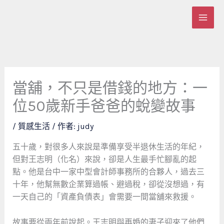
跳
至
主
要
內
容
當舖，不只是借錢的地方：一
位50歲新手爸爸的蛻變故事
/
質感生活
/ 作者:
judy
五十歲，對很多人來說是準備享受半退休生活的年紀，
但對王志明（化名）來說，卻是人生最手忙腳亂的起
點。他是台中一家中型會計師事務所的合夥人，過去三
十年，他幫無數企業算過帳、避過稅，卻從沒想過，有
一天自己的「資產負債表」會需要一間當舖來救援。
故事要從兩年前說起。王志明與再婚的妻子迎來了他們