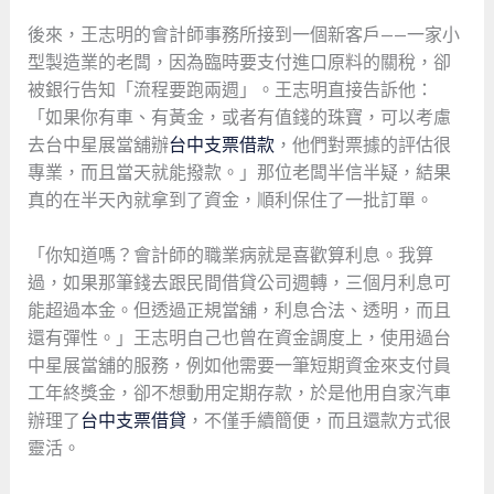
後來，王志明的會計師事務所接到一個新客戶——一家小
型製造業的老闆，因為臨時要支付進口原料的關稅，卻
被銀行告知「流程要跑兩週」。王志明直接告訴他：
「如果你有車、有黃金，或者有值錢的珠寶，可以考慮
去台中星展當舖辦
台中支票借款
，他們對票據的評估很
專業，而且當天就能撥款。」那位老闆半信半疑，結果
真的在半天內就拿到了資金，順利保住了一批訂單。
「你知道嗎？會計師的職業病就是喜歡算利息。我算
過，如果那筆錢去跟民間借貸公司週轉，三個月利息可
能超過本金。但透過正規當舖，利息合法、透明，而且
還有彈性。」王志明自己也曾在資金調度上，使用過台
中星展當舖的服務，例如他需要一筆短期資金來支付員
工年終獎金，卻不想動用定期存款，於是他用自家汽車
辦理了
台中支票借貸
，不僅手續簡便，而且還款方式很
靈活。