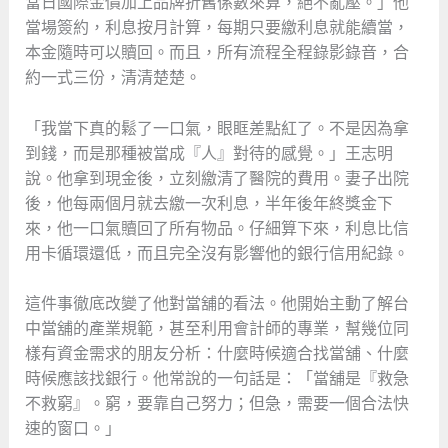
當日國際金價加上品牌折舊係數來算，絕不亂壓。」他
當場簽約，利息按月計算，每期只要繳利息就能續當，
本金隨時可以贖回。而且，所有流程全程錄影錄音，合
約一式三份，清清楚楚。
「我當下真的鬆了一口氣，眼眶差點紅了。不是因為拿
到錢，而是那種被當成『人』對待的感覺。」王志明
說。他拿到現金後，立刻繳清了醫院的費用。妻子出院
後，他每兩個月就去繳一次利息，半年後年終獎金下
來，他一口氣贖回了所有物品。仔細算下來，利息比信
用卡循環還低，而且完全沒有影響他的銀行信用紀錄。
這件事徹底改變了他對當舖的看法。他開始主動了解台
中當舖的產業規範，甚至利用會計師的專業，幫幾位同
樣有資金需求的朋友分析：什麼時候適合找當舖、什麼
時候應該找銀行。他常說的一句話是：「當舖是『救急
不救窮』。窮，要靠自己努力；但急，需要一個合法快
速的窗口。」