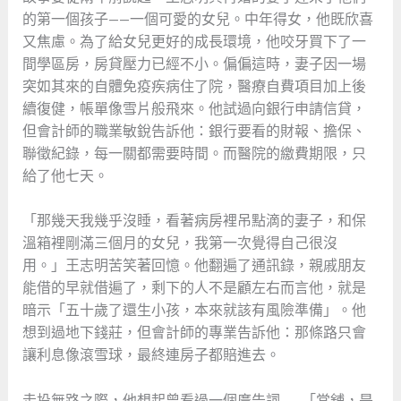
的第一個孩子——一個可愛的女兒。中年得女，他既欣喜
又焦慮。為了給女兒更好的成長環境，他咬牙買下了一
間學區房，房貸壓力已經不小。偏偏這時，妻子因一場
突如其來的自體免疫疾病住了院，醫療自費項目加上後
續復健，帳單像雪片般飛來。他試過向銀行申請信貸，
但會計師的職業敏銳告訴他：銀行要看的財報、擔保、
聯徵紀錄，每一關都需要時間。而醫院的繳費期限，只
給了他七天。
「那幾天我幾乎沒睡，看著病房裡吊點滴的妻子，和保
溫箱裡剛滿三個月的女兒，我第一次覺得自己很沒
用。」王志明苦笑著回憶。他翻遍了通訊錄，親戚朋友
能借的早就借遍了，剩下的人不是顧左右而言他，就是
暗示「五十歲了還生小孩，本來就該有風險準備」。他
想到過地下錢莊，但會計師的專業告訴他：那條路只會
讓利息像滾雪球，最終連房子都賠進去。
走投無路之際，他想起曾看過一個廣告詞——「當舖，是