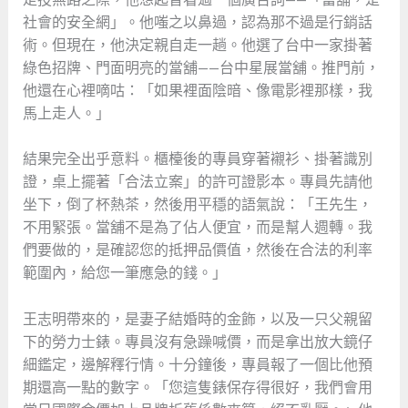
社會的安全網」。他嗤之以鼻過，認為那不過是行銷話
術。但現在，他決定親自走一趟。他選了台中一家掛著
綠色招牌、門面明亮的當舖——台中星展當舖。推門前，
他還在心裡嘀咕：「如果裡面陰暗、像電影裡那樣，我
馬上走人。」
結果完全出乎意料。櫃檯後的專員穿著襯衫、掛著識別
證，桌上擺著「合法立案」的許可證影本。專員先請他
坐下，倒了杯熱茶，然後用平穩的語氣說：「王先生，
不用緊張。當舖不是為了佔人便宜，而是幫人週轉。我
們要做的，是確認您的抵押品價值，然後在合法的利率
範圍內，給您一筆應急的錢。」
王志明帶來的，是妻子結婚時的金飾，以及一只父親留
下的勞力士錶。專員沒有急躁喊價，而是拿出放大鏡仔
細鑑定，邊解釋行情。十分鐘後，專員報了一個比他預
期還高一點的數字。「您這隻錶保存得很好，我們會用