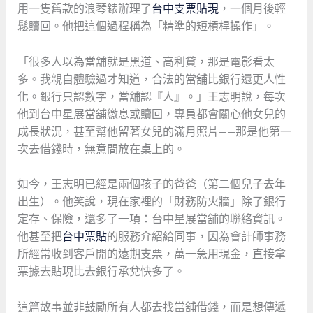
用一隻舊款的浪琴錶辦理了
台中支票貼現
，一個月後輕
鬆贖回。他把這個過程稱為「精準的短槓桿操作」。
「很多人以為當舖就是黑道、高利貸，那是電影看太
多。我親自體驗過才知道，合法的當舖比銀行還更人性
化。銀行只認數字，當舖認『人』。」王志明說，每次
他到台中星展當舖繳息或贖回，專員都會關心他女兒的
成長狀況，甚至幫他留著女兒的滿月照片——那是他第一
次去借錢時，無意間放在桌上的。
如今，王志明已經是兩個孩子的爸爸（第二個兒子去年
出生）。他笑說，現在家裡的「財務防火牆」除了銀行
定存、保險，還多了一項：台中星展當舖的聯絡資訊。
他甚至把
台中票貼
的服務介紹給同事，因為會計師事務
所經常收到客戶開的遠期支票，萬一急用現金，直接拿
票據去貼現比去銀行承兌快多了。
這篇故事並非鼓勵所有人都去找當舖借錢，而是想傳遞