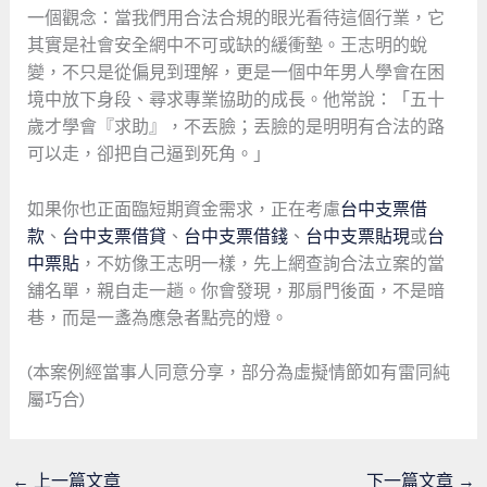
一個觀念：當我們用合法合規的眼光看待這個行業，它
其實是社會安全網中不可或缺的緩衝墊。王志明的蛻
變，不只是從偏見到理解，更是一個中年男人學會在困
境中放下身段、尋求專業協助的成長。他常說：「五十
歲才學會『求助』，不丟臉；丟臉的是明明有合法的路
可以走，卻把自己逼到死角。」
如果你也正面臨短期資金需求，正在考慮
台中支票借
款
、
台中支票借貸
、
台中支票借錢
、
台中支票貼現
或
台
中票貼
，不妨像王志明一樣，先上網查詢合法立案的當
舖名單，親自走一趟。你會發現，那扇門後面，不是暗
巷，而是一盞為應急者點亮的燈。
(本案例經當事人同意分享，部分為虛擬情節如有雷同純
屬巧合)
←
上一篇文章
下一篇文章
→