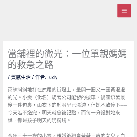
跳
至
主
要
內
容
當舖裡的微光：一位單親媽媽
的救急之路
/
質感生活
/ 作者:
judy
雨絲斜斜地打在虎尾的街燈上，暈開一圈又一圈黃澄澄
的光。小雯（化名）騎著公司配發的機車，後座綁著最
後一件包裹，雨衣下的制服早已濕透，但她不敢停下——
今天若不送完，明天就會被記點，而每一分錢對她來
說，都是孩子明天的奶粉錢。
今年三十一歲的小雯，離婚後獨自帶著三歲的女兒。白