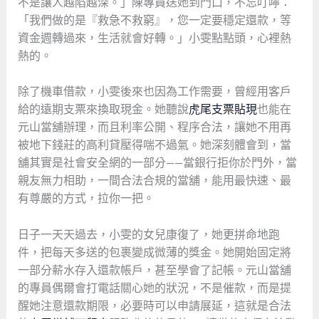
不是讓人越陷越深。」陳專員送她到門口，不忘叮嚀：
「我們做的是『救急不救窮』，您一定要穩定還款，等
資金週轉過來，生活就會好轉。」小雯點點頭，心裡熱
熱的。
除了機車借款，小雯後來也因為工作需要，曾經用客戶
給的遠期支票來換取現金。她聽說
虎尾支票貼現
也能在
元山當舖辦理，而且利率公開、程序合法，讓她不用再
被地下錢莊的高利貸壓得喘不過氣。她深刻體會到，當
舖其實是社會安全網的一部分——當銀行拒你於門外，當
親友無力相助，一間合法合規的當舖，能用最快速、最
有尊嚴的方式，拉你一把。
日子一天天過去，小雯的女兒康復了，她更拼命地跑
件，把每天多送的包裹變成微薄的獎金。她開始固定將
一部分薪水存入還款帳戶，甚至學會了記帳。元山當舖
的專員偶爾會打電話關心她的狀況，不是催款，而是提
醒她注意還款期限，必要時可以申請展延，這就是合法