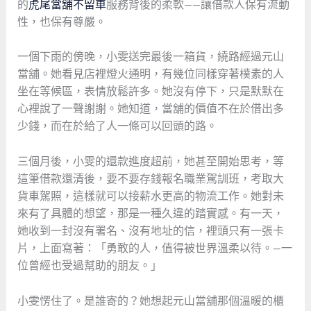
的
虎尾當舖不留車
服務背後的柔軟——讓借款人保有流動
性，也保有尊嚴。
一個下雨的傍晚，小雯送完最後一箱貨，繞路經過元山
當舖。她看見店裡燈火通明，有幾位同樣穿著樸素的人
坐在等候區，表情放鬆許多。她沒有停下，只是默默在
心裡說了一聲謝謝。她知道，當舖的價值不在於借出多
少錢，而在於給了人一條可以回頭的路。
三個月後，小雯的還款進度超前，她甚至開始思考，等
這筆借款還清後，要不要存錢報名職業駕訓班，考取大
貨車駕照，這樣就可以接薪水更高的物流工作。她對未
來有了具體的想望，那是一種久違的踏實感。有一天，
她收到一封沒有署名、沒有地址的信，裡頭只有一張卡
片，上面寫著：「勇敢的人，值得被世界溫柔以待。—一
位曾經也受過幫助的朋友。」
小雯愣住了。是誰寄的？她想起元山當舖那個溫暖的櫃