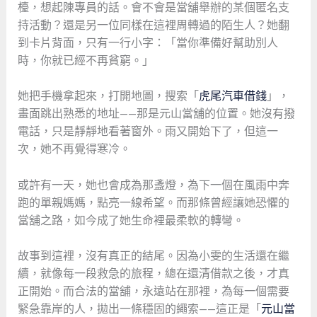
檯，想起陳專員的話。會不會是當舖舉辦的某個匿名支
持活動？還是另一位同樣在這裡周轉過的陌生人？她翻
到卡片背面，只有一行小字：「當你準備好幫助別人
時，你就已經不再貧窮。」
她把手機拿起來，打開地圖，搜索「
虎尾汽車借錢
」，
畫面跳出熟悉的地址——那是元山當舖的位置。她沒有撥
電話，只是靜靜地看著窗外。雨又開始下了，但這一
次，她不再覺得寒冷。
或許有一天，她也會成為那盞燈，為下一個在風雨中奔
跑的單親媽媽，點亮一線希望。而那條曾經讓她恐懼的
當舖之路，如今成了她生命裡最柔軟的轉彎。
故事到這裡，沒有真正的結尾。因為小雯的生活還在繼
續，就像每一段救急的旅程，總在還清借款之後，才真
正開始。而合法的當舖，永遠站在那裡，為每一個需要
緊急靠岸的人，拋出一條穩固的繩索——這正是「
元山當