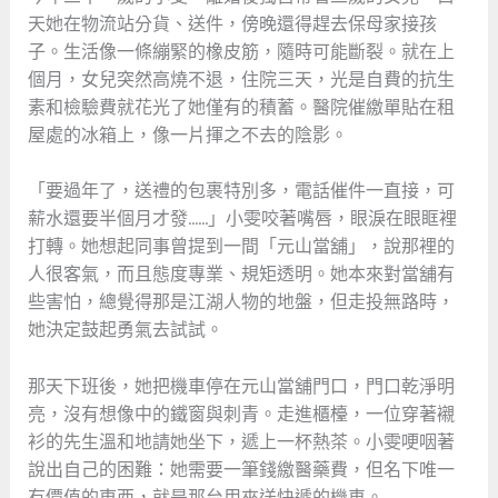
天她在物流站分貨、送件，傍晚還得趕去保母家接孩
子。生活像一條繃緊的橡皮筋，隨時可能斷裂。就在上
個月，女兒突然高燒不退，住院三天，光是自費的抗生
素和檢驗費就花光了她僅有的積蓄。醫院催繳單貼在租
屋處的冰箱上，像一片揮之不去的陰影。
「要過年了，送禮的包裹特別多，電話催件一直接，可
薪水還要半個月才發……」小雯咬著嘴唇，眼淚在眼眶裡
打轉。她想起同事曾提到一間「元山當舖」，說那裡的
人很客氣，而且態度專業、規矩透明。她本來對當舖有
些害怕，總覺得那是江湖人物的地盤，但走投無路時，
她決定鼓起勇氣去試試。
那天下班後，她把機車停在元山當舖門口，門口乾淨明
亮，沒有想像中的鐵窗與刺青。走進櫃檯，一位穿著襯
衫的先生溫和地請她坐下，遞上一杯熱茶。小雯哽咽著
說出自己的困難：她需要一筆錢繳醫藥費，但名下唯一
有價值的東西，就是那台用來送快遞的機車。