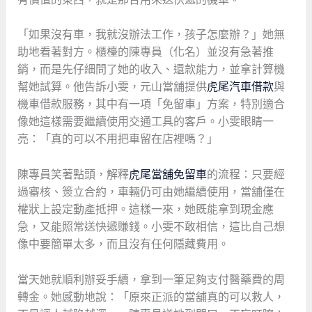
「如果沒有車，我就沒辦法工作，孩子怎麼辦？」她無
助地看著對方。櫃檯的陳專員（化名）並沒有急著推
銷，而是先仔細問了她的收入、還款能力，並拿計算機
幫她試算。他告訴小雯，元山當舖提供
虎尾汽車借款
與
機車借款服務，其中有一項「免留車」方案，特別適合
像她這樣需要繼續使用交通工具的客戶。小雯眼睛一
亮：「真的可以不用把車留在店裡嗎？」
陳專員笑著點頭，解釋
虎尾當舖免留車
的流程：只要經
過審核、簽立合約，車輛仍可由她繼續使用，當舖僅在
權狀上設定動產抵押。這樣一來，她既能拿到現金應
急，又能照常送快遞賺錢。小雯不敢相信，這比自己想
像中要簡單太多，而且沒有任何隱藏費用。
當天她就順利辦妥手續，拿到一筆足夠支付醫藥費的周
轉金。她感動地說：「原來正派的當舖真的可以救人，