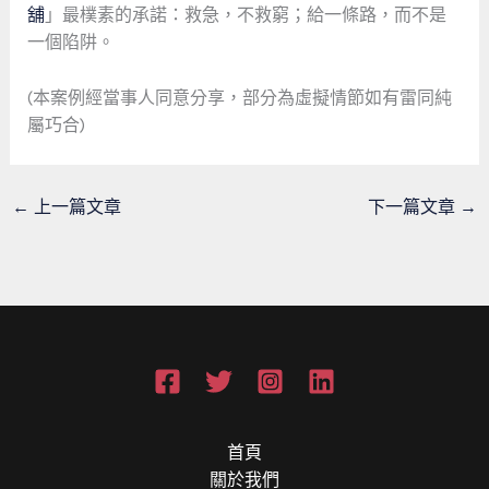
舖
」最樸素的承諾：救急，不救窮；給一條路，而不是
一個陷阱。
(本案例經當事人同意分享，部分為虛擬情節如有雷同純
屬巧合)
←
上一篇文章
下一篇文章
→
首頁
關於我們