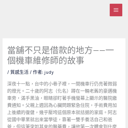
跳
至
主
要
內
容
當舖不只是借款的地方——一
個機車維修師的故事
/
質感生活
/ 作者:
judy
深夜十一點，台中的小巷子裡，一間機車行仍亮著微弱
的燈光。二十歲的阿志（化名）蹲在一輛老舊的豪邁機
車旁，滿手黑油，眼睛卻盯著手機螢幕上顯示的醫院繳
費通知。父親上週因為心臟問題緊急住院，手術費用加
上後續的復健，幾乎壓垮這個原本就拮据的家庭。阿志
從國中畢業就出來當學徒，靠著一雙手養活自己和爸
爸，但這筆突如其來的醫藥費，讓他第一次體會到什麼