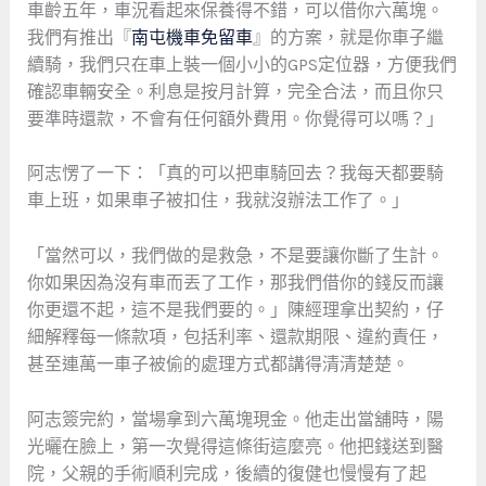
車齡五年，車況看起來保養得不錯，可以借你六萬塊。
我們有推出『
南屯機車免留車
』的方案，就是你車子繼
續騎，我們只在車上裝一個小小的GPS定位器，方便我們
確認車輛安全。利息是按月計算，完全合法，而且你只
要準時還款，不會有任何額外費用。你覺得可以嗎？」
阿志愣了一下：「真的可以把車騎回去？我每天都要騎
車上班，如果車子被扣住，我就沒辦法工作了。」
「當然可以，我們做的是救急，不是要讓你斷了生計。
你如果因為沒有車而丟了工作，那我們借你的錢反而讓
你更還不起，這不是我們要的。」陳經理拿出契約，仔
細解釋每一條款項，包括利率、還款期限、違約責任，
甚至連萬一車子被偷的處理方式都講得清清楚楚。
阿志簽完約，當場拿到六萬塊現金。他走出當舖時，陽
光曬在臉上，第一次覺得這條街這麼亮。他把錢送到醫
院，父親的手術順利完成，後續的復健也慢慢有了起