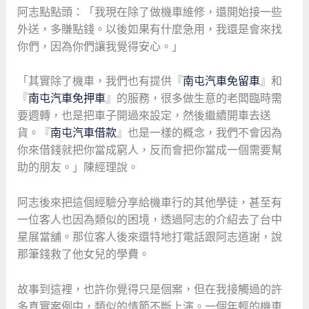
阿志點點頭：「我現在除了做機車維修，還開始接一些
外送，多賺點錢。以後如果有什麼急用，我還是會來找
你們，因為你們讓我覺得安心。」
「其實除了機車，我們也有提供『
南屯汽車免留車
』和
『
南屯汽車免押車
』的服務，很多做生意的老闆臨時需
要週轉，也是把車子開過來設定，然後繼續開車去送
貨。『
南屯汽車借款
』也是一樣的概念，我們不會因為
你來借錢就把你當成窮人，反而會把你當成一個需要幫
助的朋友。」陳經理說。
阿志後來把這個經驗分享給機車行的其他學徒，甚至有
一位客人也因為類似的困境，透過阿志的介紹去了台中
星展當舖。那位客人後來還特地打電話跟阿志道謝，說
那筆錢救了他女兒的學費。
故事到這裡，也許你覺得只是個案，但在我接觸過的許
多真實案例中，類似的情節不斷上演。一個年輕的機車