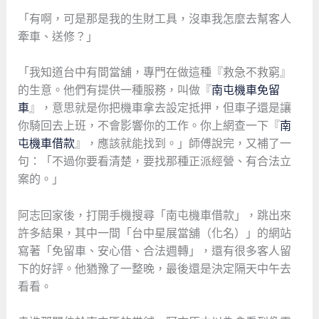
「有啊，可是那是我的生財工具，沒車我怎麼去幫客人
牽車、送修？」
「我知道台中有間當舖，專門在做這種『救急不救窮』
的生意。他們有提供一種服務，叫做『
南屯機車免留
車
』，意思就是你把機車拿去設定抵押，但車子還是讓
你騎回去上班，不會影響你的工作。你上網查一下『
南
屯機車借款
』，應該就能找到。」師傅說完，又補了一
句：「不過你要看清楚，要找那種正派經營、有合法立
案的。」
阿志回家後，打開手機搜尋「南屯機車借款」，跳出來
許多結果，其中一間「台中星展當舖（化名）」的網站
寫著「免留車、安心借、合法週轉」，還有很多客人留
下的好評。他猶豫了一整晚，最後還是決定隔天中午去
看看。