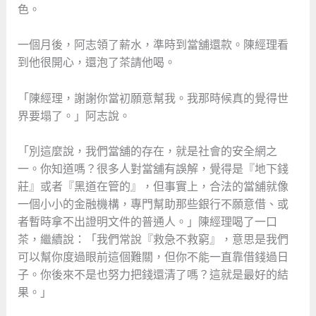
色。
一個月後，阿志領了薪水，準時到當舖還款。陳經理看
到他很開心，還泡了茶請他喝。
「陳經理，謝謝你當初願意幫我。我那時候真的覺得世
界要塌了。」阿志說。
「別這麼說，我們當舖的存在，就是社會的安全網之
一。你知道嗎？很多人對當舖有誤解，覺得是『地下錢
莊』或者『黑道在管的』，但事實上，合法的當舖就像
一個小小的金融機構，專門幫助那些銀行不願意借、或
者暫時拿不出證明文件的普通人。」陳經理喝了一口
茶，繼續說：「我們常說『救急不救窮』，意思是我們
可以幫你度過眼前這個難關，但你不能一直靠借錢過日
子。你後來不是也努力把錢還清了嗎？這就是最好的結
果。」