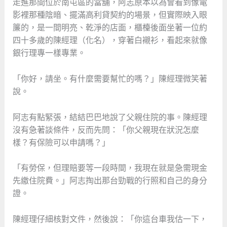
走進那間位於南屯區的當舖，阿志原本以為會看到像電
影裡那種陰暗、擺滿高利貸契約的場景，但實際映入眼
簾的，是一間明亮、乾淨的店面，櫃檯後面坐著一位約
四十多歲的陳經理（化名），穿著白襯衫，看起來就像
銀行理專一樣專業。
「你好，請坐。有什麼需要幫忙的嗎？」陳經理微笑著
說。
阿志有點緊張，結結巴巴地說了父親住院的事。陳經理
沒有急著談條件，反而先問：「你父親現在狀況怎麼
樣？有保險可以申請嗎？」
「有勞保，但理賠要等一段時間，我現在就是急需現金
先繳住院費。」阿志掏出那台勁戰的行照和自己的身分
證。
陳經理仔細核對文件，然後說：「你這台車我估一下，