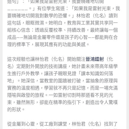
造句」：「如果我是雷射光束，我要精確地切開
______。」有位學生寫道：「如果我是雷射光束，我
要精確地切開我對數學的恐懼。」林怡君（化名）讀到
這句話，眼眶微濕。她明白，教育與工業其實共享同一
組核心信念：透過反覆校準、持續改善，最終讓每一個
成品——無論是金屬零件還是孩子的心智——都能夠在合
理的標準下，展現其應有的功能與美感。
這次經驗也讓林怡君（化名）開始關注
晉鴻鐳射
（化
名）定期對外開放的技術講座，她計畫未來帶高年級學
生進行戶外教學，讓孩子親眼見證「課本知識如何落
地」。她深信，當教室的圍牆被打破，當抽象的原理與
實務的溫度相遇，學習就不再只是記憶，而是一場充滿
隱喻與啟發的旅程。一如雷射切割時那道看不見的光
束，雖然無形，卻能在精準的指引下，創造出令人驚嘆
的形狀。
從金屬到心靈，從工廠到課堂，林怡君（化名）找到了