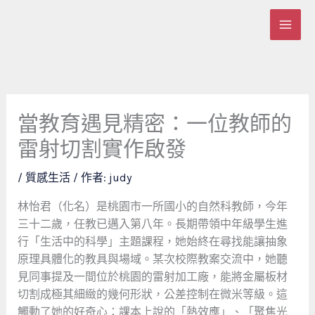
跳
至
主
要
內
容
當教育遇見精密：一位教師的
雷射切割實作啟發
/
質感生活
/ 作者:
judy
林怡君（化名）是桃園市一所國小的自然科教師，今年
三十二歲，任教已邁入第八年。長期帶領中年級學生進
行「生活中的科學」主題課程，她始終在尋找能讓抽象
原理具體化的教具與場域。某次校際教案交流中，她聽
見同事提及一間位於桃園的雷射加工廠，能將金屬板材
切割成極其細緻的幾何形狀，公差控制在微米等級。這
觸動了她的好奇心：課本上說的「熱效應」、「聚焦光