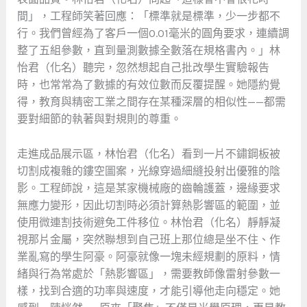
間」，工程師笑著回應：「標準就是標準，少一步都不
行。我們曾經為了客戶一個0.01毫米的圓角要求，連續調
整了五組參數，直到量測數據全數落在規格書內。」林
怡君（化名）聽完，忽然想起自己批改學生實驗報告
時，也常常為了數據的有效位數而反覆提醒。她隱約覺
得，教育與精密工業之間存在某種深層的相似性——都需
要對細節的執著與對規則的尊重。
走進成品展示區，林怡君（化名）看到一片不鏽鋼板被
切割成複雜的鏤空圖案，光線穿過細縫投射出優雅的陰
影。工程師說，這是某家機械廠的齒輪護蓋，邊緣要求
無應力變形，因此切割時必須計算熱影響區的範圍，並
使用微連割技術避免工件移位。林怡君（化名）靜靜凝
視那片金屬，突然聯想到自己班上那位總是坐不住、作
業亂寫的學生阿豪。阿豪就像一塊未經規劃的原料，情
緒與行為常處於「熱影響區」，需要教師像雷射參數一
樣，找到合適的功率與速度，才能引導他走向穩定。她