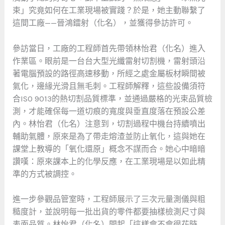
束」究竟如何在工業現場被實踐？於是，她主動聯繫了
這間工廠——晉鴻鐳射（化名），並獲得參訪許可。
參訪當日，工廠的工程師首先帶領林怡君（化名）進入
作業區。眼前是一台台大型光纖雷射切割機，雷射頭沿
著電腦預設的路徑高速移動，所經之處金屬板材瞬間被
氣化，邊緣光滑且無毛刺。工程師解釋，這些設備須符
合ISO 9013的熱切割品質標準，並通過嚴格的光束品質檢
測，才能確保每一道切痕的寬度與垂直度落在預設公差
內。林怡君（化名）注意到，切割過程中機台持續噴出
輔助氣體，原來是為了帶走熔渣並防止氧化，這與她在
課堂上教導的「氧化還原」概念不謀而合。她心中暗暗
讚嘆：原來課本上的化學反應，在工業現場是以如此精
準的方式被調控。
進一步參觀品管室時，工程師展示了三次元量測儀與粗
糙度計，並說明每一批出貨的零件都要抽樣檢測尺寸與
表面品質。林怡君（化名）問起「這樣會不會很花時