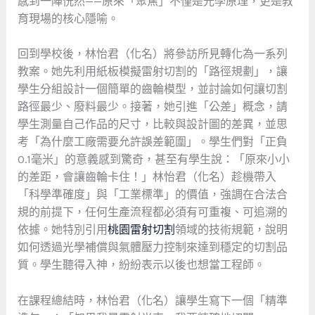
感到一陣恍然——原來「聚焦」不僅是光學原理，更是教
育現場的核心隱喻。
回到學校後，林怡君（化名）將參訪所見轉化為一系列
教案。她先利用紙板模擬雷射切割的「路徑規劃」，讓
學生分組設計一個簡單的齒輪模型，並討論如何讓切割
路徑最少、廢料最少。接著，她引進「公差」概念，請
學生測量自己作品的尺寸，比較與設計圖的差異，並思
考「為什麼工廠需要允許誤差範圍」。學生們對「正負
0.1毫米」的意義感到驚奇，甚至有學生說：「原來小小
的差距，會讓齒輪卡住！」林怡君（化名）趁機帶入
「科學準確度」與「工業標準」的價值，強調在合法合
規的前提下，任何生產流程都必須有可重複、可追溯的
依據。她特別引用
桃園雷射切割
領域的技術規範，說明
如何透過光學補償與氣體壓力控制來達到穩定的切割品
質。學生聽得入神，紛紛表示以後也想當工程師。
在課程總結時，林怡君（化名）讓學生寫下一個「精準