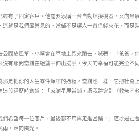
已經有了固定客戶。他需要添購一台自動焊接機器，又向星
，這就是我們最樂見的。當鋪不是讓人一直借錢來花，而是
去公園放風箏。小晴會在草地上跑來跑去，喊著：「爸爸，
果沒有那間當鋪在絕望中伸出援手，今天的幸福可能完全不
為那是把你的人生零件焊牢的過程。當鋪也一樣，它把社會
享這段經歷時寫道：「感謝星展當鋪，讓我體會到『救急不
我們希望每一位客戶，最後都不用再走進當鋪。」這才是社會
風雨，走向陽光。