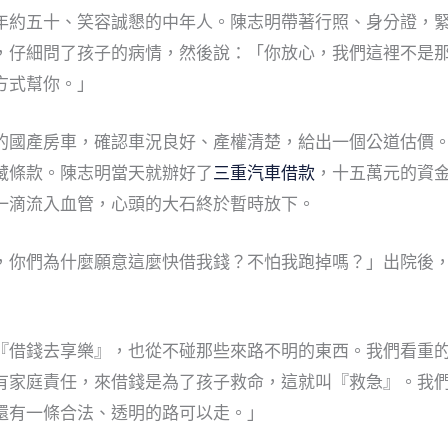
年約五十、笑容誠懇的中年人。陳志明帶著行照、身分證，
，仔細問了孩子的病情，然後說：「你放心，我們這裡不是
方式幫你。」
的國產房車，確認車況良好、產權清楚，給出一個公道估價
藏條款。陳志明當天就辦好了
三重汽車借款
，十五萬元的資
一滴流入血管，心頭的大石終於暫時放下。
，你們為什麼願意這麼快借我錢？不怕我跑掉嗎？」出院後
『借錢去享樂』，也從不碰那些來路不明的東西。我們看重
有家庭責任，來借錢是為了孩子救命，這就叫『救急』。我
還有一條合法、透明的路可以走。」