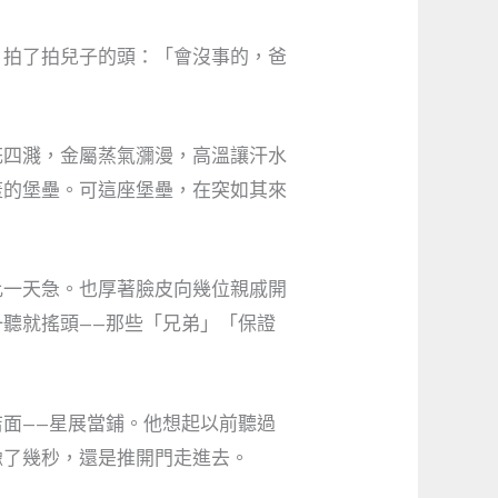
，拍了拍兒子的頭：「會沒事的，爸
花四濺，金屬蒸氣瀰漫，高溫讓汗水
蓋的堡壘。可這座堡壘，在突如其來
比一天急。也厚著臉皮向幾位親戚開
聽就搖頭——那些「兄弟」「保證
面——星展當鋪。他想起以前聽過
豫了幾秒，還是推開門走進去。