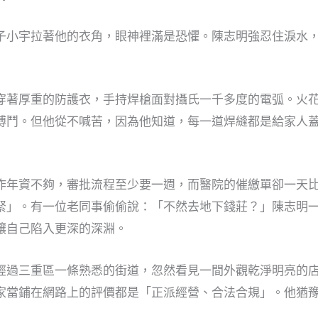
子小宇拉著他的衣角，眼神裡滿是恐懼。陳志明強忍住淚水
穿著厚重的防護衣，手持焊槍面對攝氏一千多度的電弧。火
搏鬥。但他從不喊苦，因為他知道，每一道焊縫都是給家人
作年資不夠，審批流程至少要一週，而醫院的催繳單卻一天
緊」。有一位老同事偷偷說：「不然去地下錢莊？」陳志明一
讓自己陷入更深的深淵。
經過三重區一條熟悉的街道，忽然看見一間外觀乾淨明亮的店
家當鋪在網路上的評價都是「正派經營、合法合規」。他猶