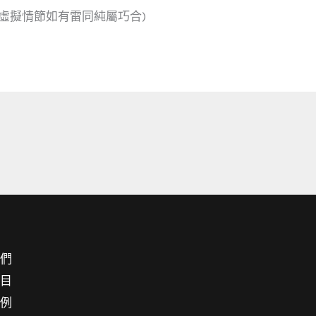
虛擬情節如有雷同純屬巧合)
我們
項目
案例