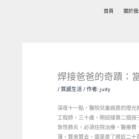
跳
首頁
關於我
至
主
要
內
容
焊接爸爸的奇蹟：
/
質感生活
/ 作者:
judy
深夜十一點，醫院兒童病房的燈光
工程師，三十歲，剛迎接第二個孩
急性肺炎，必須住院治療。醫療費
簿，算來算去，還是差了將近二十