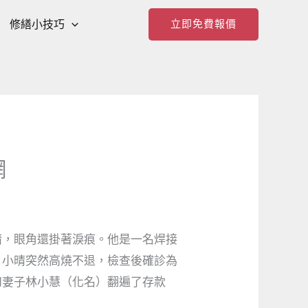
修繕小技巧
立即免費報價
網
晴，眼角還掛著淚痕。他是一名焊接
，小晴突然高燒不退，檢查後確診為
和妻子林小慧（化名）翻遍了存款