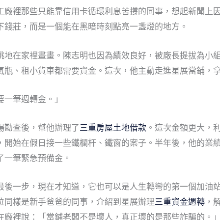
工廠裡那些只能靠信用卡循環利息苦撐的同事，想起新聞上
下錢莊，而是一個能在黑暗時刻點亮一盞燈的地方。
跳地在家裡畫畫。陳志明也因為績效良好，被廠長提拔為小
氣瓶、租小貨車都需要資金。這次，他主動走進星展當鋪，
要一筆週轉金。」
場勘查後，幫他辦理了
三重房屋土地借款
。這次金額更大，
，開始在假日接一些鐵欄杆、鐵窗的案子。半年後，他的業
了一筆緊急預備金。
最後一步，現在才知道，它也可以是人生轉彎的第一個加油
位同樣是新手爸爸的同事，介紹到星展辦理
三重資金週轉
，
在廠裡說：「當鋪老闆不是壞人，真正壞的是那些詐騙的。