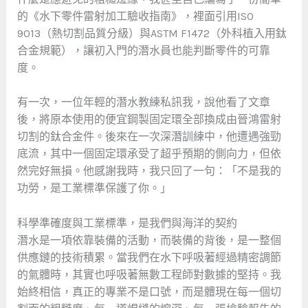
的《水下零件雷射加工驗收指南》，裡面引用ISO
9013（熱切割品質分級）與ASTM F1472（外科植入用鈦
合金規範），讓初入門的潛水員也能判斷零件的可靠
度。
有一次，一位年輕的潛水教練私訊我，說他看了文章
後，將原本使用的便宜鋼製固定環全部換成由晉鴻雷射
切割的鈦合金件。後來在一次深潛訓練中，他遭遇強勁
底流，其中一個固定環承受了超乎預期的側向力，但依
然完好無損。他感謝我時，我只回了一句：「不是我的
功勞，是工業標準保護了你。」
科學準確度與工業標準，是我們與海洋的契約
潛水是一項依靠裝備的活動，而裝備的背後，是一整個
供應鏈的技術積累。當我們在水下呼吸著經過精密調節
的氣體時，其實也呼吸著無數工程師對數據的堅持。我
始終相信，真正的專業不是口號，而是體現在每一個切