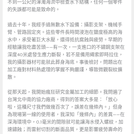
不到一公尺的渾濁海流中檢查水下結構，任何一個零件
的失誤都可能是致命的。
過去十年，我經手過無數水下設備：攝影支架、機械手
臂、管路固定夾。這些零件長時間浸泡在鹽度極高的海
水中，承受著巨大水壓，還得抵抗腐蝕與疲勞。早期的
經驗讓我吃盡苦頭——有一次，一支進口的不鏽鋼支架在
深度40米處發生應力斷裂，若不是備用繩索即時拉住，
我的攝影器材可能就此葬身海底。事後檢討，問題出在
加工廠對材料熱處理的掌握不夠嚴謹，導致微觀裂紋擴
散。
從那天起，我開始瘋狂研究金屬加工的細節。我問遍了
台灣北中南的協力廠商，得到的答案大多是：「放心
啦，這種尺寸我們做幾百次了，誤差在幾條內。」但身
為現場第一線的使用者，我深知「幾條內」的差異——在
深海環境中，0.1毫米的間隙就可能讓海水侵入螺紋，加
速鏽蝕；而雷射切割的斷面品質，更是影響疲勞壽命的