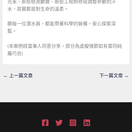
光束、那些檢測數據、那些工程師熬夜調整參數的汗
水，其實都是對生命的溫柔。
願每一位潛水員，都能帶著科學的裝備，安心探索深
藍。
(本案例經當事人同意分享，部分為虛擬情節如有雷同純
屬巧合)
←
上一篇文章
下一篇文章
→