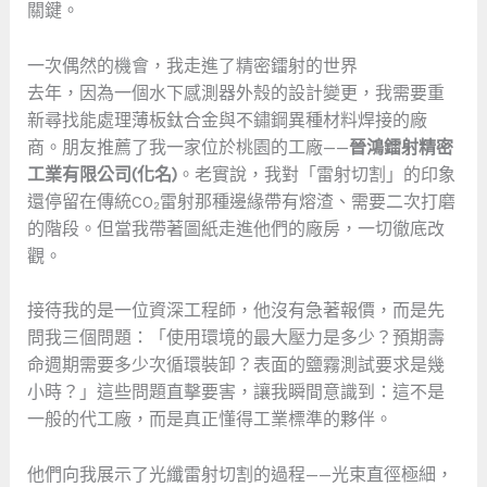
關鍵。
一次偶然的機會，我走進了精密鐳射的世界
去年，因為一個水下感測器外殼的設計變更，我需要重
新尋找能處理薄板鈦合金與不鏽鋼異種材料焊接的廠
商。朋友推薦了我一家位於桃園的工廠——
晉鴻鐳射精密
工業有限公司(化名)
。老實說，我對「雷射切割」的印象
還停留在傳統CO₂雷射那種邊緣帶有熔渣、需要二次打磨
的階段。但當我帶著圖紙走進他們的廠房，一切徹底改
觀。
接待我的是一位資深工程師，他沒有急著報價，而是先
問我三個問題：「使用環境的最大壓力是多少？預期壽
命週期需要多少次循環裝卸？表面的鹽霧測試要求是幾
小時？」這些問題直擊要害，讓我瞬間意識到：這不是
一般的代工廠，而是真正懂得工業標準的夥伴。
他們向我展示了光纖雷射切割的過程——光束直徑極細，