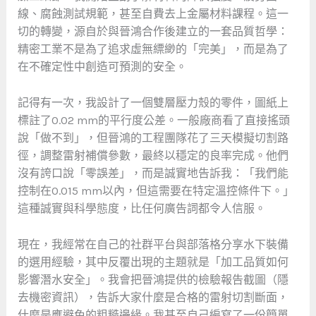
線、腐蝕測試規範，甚至自費去上金屬材料課程。這一
切的轉變，源自於與晉鴻合作後建立的一套品質哲學：
精密工業不是為了追求虛無縹緲的「完美」，而是為了
在不確定性中創造可預測的安全。
記得有一次，我設計了一個雙層壓力殼的零件，圖紙上
標註了0.02 mm的平行度公差。一般廠商看了直接搖頭
說「做不到」，但晉鴻的工程團隊花了三天模擬切割路
徑，調整雷射補償參數，最終以穩定的良率完成。他們
沒有誇口說「零誤差」，而是誠實地告訴我：「我們能
控制在0.015 mm以內，但這需要在特定溫控條件下。」
這種誠實與科學態度，比任何廣告詞都令人信服。
現在，我經常在自己的社群平台與部落格分享水下裝備
的選用經驗，其中反覆出現的主題就是「加工品質如何
影響潛水安全」。我會把晉鴻提供的檢驗報告截圖（隱
去機密資訊），告訴大家什麼是合格的雷射切割斷面，
什麼是應避免的粗糙邊緣。我甚至自己編寫了一份簡單