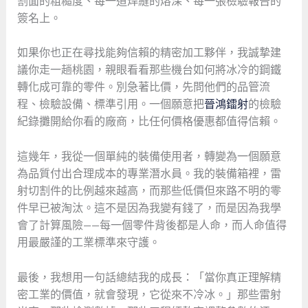
割面的粗糙度、每一道焊縫的熔深、每一張檢驗報告的
簽名上。
如果你也正在尋找能夠信賴的精密加工夥伴，我誠摯建
議你走一趟桃園，親眼看看那些機台如何將冰冷的鋼鐵
轉化成可靠的零件。別急著比價，先問他們的品管流
程、檢驗設備、標準引用。一個願意把
晉鴻鐳射
的檢驗
紀錄攤開給你看的廠商，比任何價格優惠都值得信賴。
這幾年，我從一個單純的裝備使用者，轉變為一個願意
為品質付出合理成本的專業潛水員。我的裝備箱裡，雷
射切割件的比例越來越高，而那些低價但來路不明的零
件早已被淘汰。這不是因為我變有錢了，而是因為我學
會了計算風險——每一個零件背後都是人命，而人命值得
用最嚴謹的工業標準來守護。
最後，我想用一句話總結我的成長：「當你真正理解精
密工業的價值，就會發現，它從來不冷冰。」那些雷射