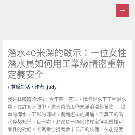
跳
至
主
要
內
容
潛水40米深的啟示：一位女性
潛水員如何用工業級精密重新
定義安全
/
質感生活
/ 作者:
judy
我是林曉晴(化名)，今年四十有二，職業是水下工程潛水
員。在許多人眼中，潛水員的工作充滿浪漫與冒險——湛
藍的海水、五彩的珊瑚、偶爾邂逅的海龜。但真正的潛
水員都知道，每一次下潛都是一場與物理定律和機械可
靠性的對話。尤其當你揹著數十公斤的裝備，在能見度