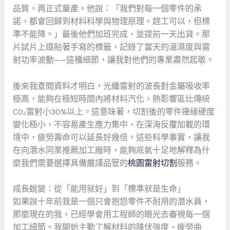
品質，再正式量產。他說：「我們對每一個零件的承
諾，都會回歸到材料科學與物理原理。趕工可以，但標
準不能降。」最後他們加班完成，並提前一天出貨。那
片試片上還貼著手寫的標籤，記錄了當天的溫濕度與雷
射功率波動——這種細節，讓我對他們的專業肅然起敬。
後來我查閱資料才明白，光纖雷射的波長對金屬吸收率
極高，能夠在極短時間內將材料汽化，熱影響區比傳統
CO₂雷射小30%以上。這意味著，切割後的零件邊緣硬度
變化極小，不容易產生應力集中，在深海反覆加載的環
境中，疲勞壽命可以延長好幾倍。這些科學事實，讓我
在向潛水同業推薦加工廠時，能夠底氣十足地解釋為什
麼我們需要選擇具備嚴謹品管的
桃園雷射切割
服務。
成長蛻變：從「能用就好」到「標準就是生命」
如果說十年前我是一個只會抱怨零件不耐用的潛水員，
那麼現在的我，已經學會用工程師的眼光去審視每一個
加工細節。我開始主動了解材料的降伏強度、疲勞曲