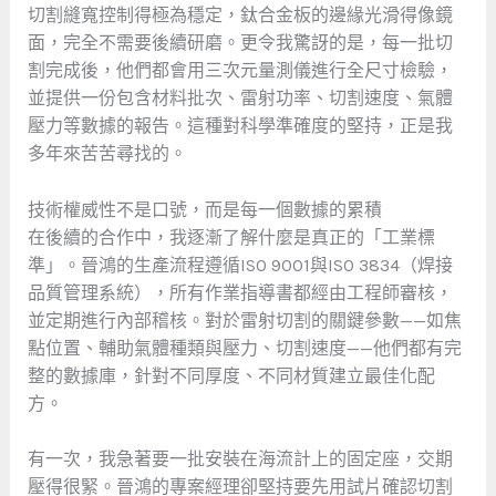
切割縫寬控制得極為穩定，鈦合金板的邊緣光滑得像鏡
面，完全不需要後續研磨。更令我驚訝的是，每一批切
割完成後，他們都會用三次元量測儀進行全尺寸檢驗，
並提供一份包含材料批次、雷射功率、切割速度、氣體
壓力等數據的報告。這種對科學準確度的堅持，正是我
多年來苦苦尋找的。
技術權威性不是口號，而是每一個數據的累積
在後續的合作中，我逐漸了解什麼是真正的「工業標
準」。晉鴻的生產流程遵循ISO 9001與ISO 3834（焊接
品質管理系統），所有作業指導書都經由工程師審核，
並定期進行內部稽核。對於雷射切割的關鍵參數——如焦
點位置、輔助氣體種類與壓力、切割速度——他們都有完
整的數據庫，針對不同厚度、不同材質建立最佳化配
方。
有一次，我急著要一批安裝在海流計上的固定座，交期
壓得很緊。晉鴻的專案經理卻堅持要先用試片確認切割