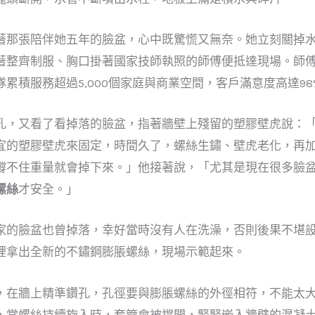
著那張陪伴她五年的臉盆，心中既驚慌又無奈。她立刻關掉
著整齊制服、胸口掛著國家技師執照的師傅便抵達現場。師
累積服務超過5,000個家庭與商業空間，客戶滿意度高達98
孔，又看了看掉落的臉盆，指著牆壁上殘留的塑膠壁虎說：
宜的塑膠壁虎來固定，時間久了，螺絲生鏽、壁虎老化，再
撐不住重量就會掉下來。」他接著說，「尤其是現在很多臉
螺絲
才安全。」
家的臉盆也曾掉落，幸好當時沒有人在洗澡，否則後果不堪
裡拿出全新的不鏽鋼膨脹螺絲，現場示範起來。
，在牆上精準鑽孔，孔徑要與膨脹螺絲的外徑相符，不能太
，當螺絲持續旋入時，套管會被撐開，緊緊嵌入牆壁的混凝