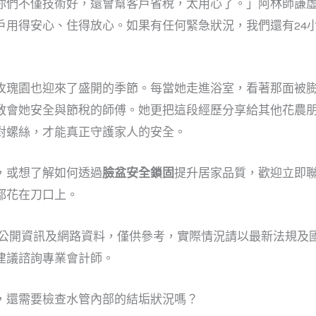
你們不僅技術好，還會幫客戶省稅，太用心了。」阿林師謙
戶用得安心、住得放心。如果有任何緊急狀況，我們還有24
玫瑰園也迎來了盛開的季節。每當她走進浴室，看著那面被
教會她安全與節稅的師傅。她更把這段經歷分享給其他花農
對螺絲，才能真正守護家人的安全。
，或想了解如何透過
臉盆安全鎖固
提升居家品質，歡迎立即
都花在刀口上。
考公開資訊及網路資料，僅供參考，實際情況請以最新法規及
建議諮詢專業會計師。
，還需要檢查水管內部的結垢狀況嗎？