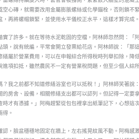
或空心磚，就需要改用金屬膨脹螺絲或化學錨栓，否則鎖不
盆，再將螺帽鎖緊，並使用水平儀校正水平，這樣才算完成
踏實了許多。就在等待水泥乾固的空檔，阿林師忽然問：「
點頭，說有統編，平常會開立發票給花店。阿林師說：「那
修繕屬於營業費用，可以在申報綜合所得稅時列舉扣除，降
稅進項扣抵，雖然農民不一定有營業稅問題，但至少個人綜
嗎？我之前都不知道修繕浴室也可以抵稅！」阿林師笑著說
關的房舍、設備，相關修繕支出都可以認列。但記得一定要
查時才有憑據。」阿梅趕緊從包包裡拿出紙筆記下，心想這
兩得。
確認，臉盆穩穩地固定在牆上，左右搖晃紋風不動。阿梅感