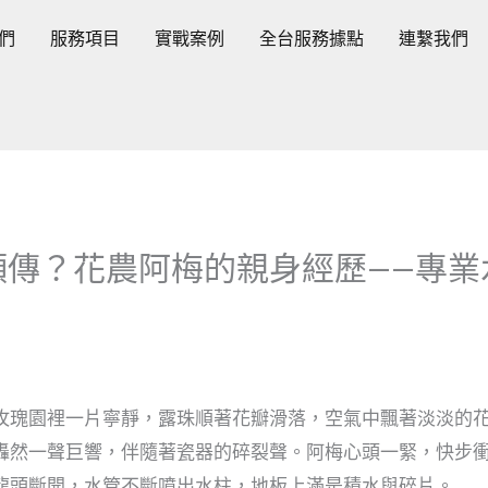
們
服務項目
實戰案例
全台服務據點
連繫我們
頻傳？花農阿梅的親身經歷——專業
玫瑰園裡一片寧靜，露珠順著花瓣滑落，空氣中飄著淡淡的
轟然一聲巨響，伴隨著瓷器的碎裂聲。阿梅心頭一緊，快步
龍頭斷開，水管不斷噴出水柱，地板上滿是積水與碎片。