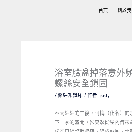
跳
首頁
關於我
至
主
要
內
容
浴室臉盆掉落意外
螺絲安全鎖固
/
修繕知識庫
/ 作者:
judy
春雨綿綿的午後，阿梅（化名）的
下一季的盛開，卻突然從屋內傳來
臉盆已經整個墜落，碎成數片，水