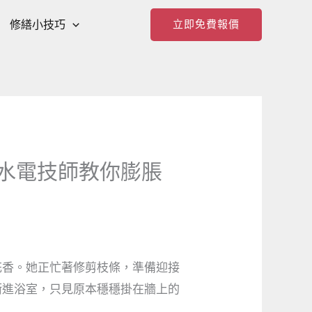
修繕小技巧
立即免費報價
水電技師教你膨脹
花香。她正忙著修剪枝條，準備迎接
衝進浴室，只見原本穩穩掛在牆上的