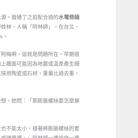
水源，撥通了之前配合過的
水電修繕
傅姓林，人稱「阿林師」，在台北、
%。
「阿梅啊，這就是問題所在。早期很
加上牆面可能因為地震或溫差產生細
盆採用陶瓷或石材，重量比過去重，
設想。她問：「那膨脹螺絲要怎麼鎖
大也不能太小。接著將膨脹螺絲的套
土或磚層裡。」阿林師一邊操作一邊