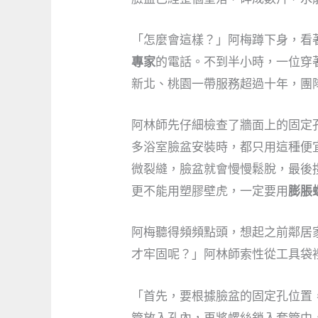
「怎麼會這樣？」阿梅蹲下身，看
專家
的電話。不到半小時，一位穿
新北、桃園一帶服務超過十年，團隊
阿林師先仔細檢查了牆面上的固定
多浴室臉盆安裝時，都只用這種便
微裂縫，臉盆就會慢慢鬆脫，最後
更不能用塑膠壁虎，一定要用
膨脹
阿梅聽得頻頻點頭，想起之前鄰居
才牢固呢？」阿林師索性從工具袋
「首先，要根據臉盆的固定孔位置
管放入孔內，再將螺絲鎖入套管中