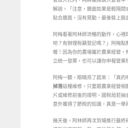
解說，「注意，牆面如果是輕隔間
貼合牆面，沒有晃動，最後裝上臉
阿梅看著阿林師流暢的動作，心裡
吧？有辦理稅籍登記嗎？」阿梅點
喔！因為你的農場屬於農業經營，
立統一發票，也可以讓你申報營業
阿梅一聽，眼睛亮了起來：「真的
掉落
這種維修，只要跟農業經營相
片或維修前後的證明，國稅局若抽
意外獲得了節稅的知識，真是一舉
幾天後，阿林師再次到場進行最終