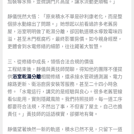
加裝導水條，並微調門片高度，讓水流動更順暢。」
靜儀恍然大悟：「原來積水不單是矽利康老化，而是整
個排水動線出了問題。」她想起以前看過許多老舊房
屋，浴室明明做了乾濕分離，卻因軌道積水導致霉味四
溢，甚至木門框腐朽，最終影響房價。如今親身經歷，
更體會到水電修繕的細節，往往藏著大智慧。
三、從修繕中成長，領悟合法合規的價值
工程結束後，靜儀與黃技師閒聊，得知他的團隊不僅提
供
浴室乾濕分離
相關修繕，還承接水管疏通測漏、電力
線路更新、衛浴廚房安裝等服務，甚至二十四小時急
修。「水電這行，講究的是經驗與良心。很多老舊管線
看似能用，實則隱藏風險。我們持照技師，每一道工序
都要符合法規，不然出了事，不但害了屋主，自己也擔
責任。」黃技師的話語樸實，卻擲地有聲。
靜儀望著煥然一新的軌道，積水已然不見，只留下一道