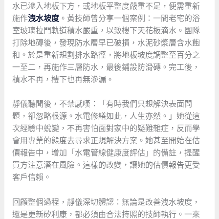
水已滲入地板下方，或地板平整度嚴重不足，便需重新
施作
洩水坡度
。黃技師曾分享一個案例：一間老宅的浴
室玻璃拉門軌道積水嚴重，以致樓下天花板滴水。團隊
打除地磚後，發現防水層早已破損，水泥砂漿層含水飽
和。於是重新規劃排水路徑，將地板坡度調整至百分之
一至二，再施作三層防水，最後鋪設防滑磚。完工後，
積水不再，樓下也再無滲漏。
靜儀聽聞後，不禁感嘆：「有時我們只想解決表面問
題，卻忽略根源。水電修繕如此，人生亦然。」她從這
次經驗中蛻變，不再害怕面對家中的疑難雜症，反而學
會用專業的態度去尋求正規解決方案。她甚至開始在估
價報告中，增加「水電管線健康度評估」的備註，提醒
買方注意潛在風險。這樣的改變，讓她的估價報告更受
客戶信賴。
回顧整個過程，靜儀深切體認：無論是改善洩水坡度，
還是更新矽利康，都必須由合法持照的技師執行。一來