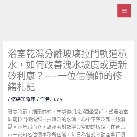
跳
至
主
要
內
容
浴室乾濕分離玻璃拉門軌道積
水，如何改善洩水坡度或更新
矽利康？——一位估價師的修
繕札記
/
修繕知識庫
/ 作者:
judy
暮春時節，細雨綿綿，林靜儀(化名)獨坐窗前，望著浴室
玻璃拉門邊緣那一抹暗沉的水漬，心中不禁泛起一絲煩
憂。她年屆而立，憑藉著對數字與空間的敏銳，在台北
市一家知名估價事務所任職，每日為各式不動產進行價