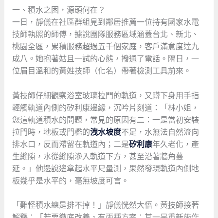
一、積水之困，源頭何在？
一日，靜儀在社區群組見到鄰居推薦一位持有國家水電
技師執照的師傅，據說團隊服務區域涵蓋台北、新北、
桃園全區，累積服務超過五千個家庭，客戶滿意度達九
成八。她抱著姑且一試的心態，撥通了電話。隔日，一
位眉目溫和的黃姓技師（化名）帶著檢測工具前來。
黃技師仔細觀察浴室玻璃拉門的軌道，又蹲下身用手指
輕觸軌道內側的矽利康邊緣，沉吟片刻道：「林小姐，
您這軌道積水的問題，常見的原因有二：一是當初安裝
拉門時，地板或門檻的
洩水坡度
不足，水無法自然流向
排水口，反而滯留在軌道內；二是
矽利康
年久老化，產
生縫隙，水從縫隙滲入軌道下方，甚至沿著牆角蔓
延。」他邊說邊拿起水平尺量測，果然發現軌道內側地
板幾乎是水平的，毫無坡度可言。
「難怪積水總是排不掉！」靜儀恍然大悟。黃技師接著
解釋：「若要徹底改善，有兩種方案：其一是重新施作