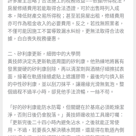
許多屋主忽略了合法施工的稅務效益——依據所得稅法，
房屋修繕費用若能取得合法憑證，可於出售時列入成
本，降低財產交易所得稅；甚至若房屋出租，修繕費用
亦可作為租金收入的必要費用。反之，若找無照業者，
不僅可能因施工不當導致漏水糾紛，更無法取得合法收
據，白白喪失稅務優惠。
二、矽利康更新，細微中的大學問
黃技師決定先更新軌道周圍的矽利康。他熟練地將舊有
發黑變硬的矽利康刮除，再以清潔劑與酒精仔細擦拭表
面，接著在軌道接縫處貼上遮護膠帶，最後均勻擠入新
的中性矽利康，並以刮刀抹平，讓邊緣光滑無氣泡。整
個過程不過半小時，卻見他手法流暢，一絲不苟。
「好的矽利康能防水防霉，但關鍵在於基底必須乾燥潔
淨，否則日後仍會脫落。」黃技師邊收拾工具邊叮囑：
「更新完後二十四小時內避免沾水，之後就能正常使
用。不過，若要長久解決積水問題，還是得在軌道內側