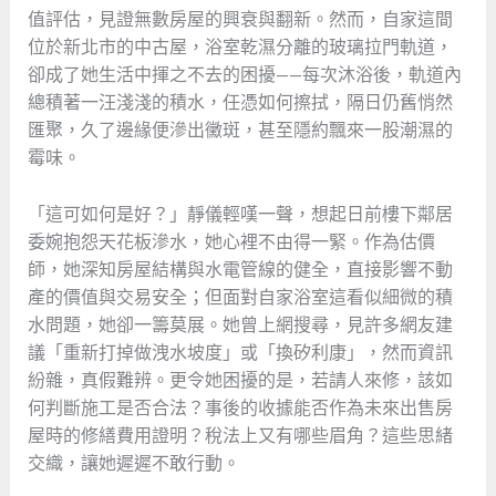
值評估，見證無數房屋的興衰與翻新。然而，自家這間
位於新北市的中古屋，浴室乾濕分離的玻璃拉門軌道，
卻成了她生活中揮之不去的困擾——每次沐浴後，軌道內
總積著一汪淺淺的積水，任憑如何擦拭，隔日仍舊悄然
匯聚，久了邊緣便滲出黴斑，甚至隱約飄來一股潮濕的
霉味。
「這可如何是好？」靜儀輕嘆一聲，想起日前樓下鄰居
委婉抱怨天花板滲水，她心裡不由得一緊。作為估價
師，她深知房屋結構與水電管線的健全，直接影響不動
產的價值與交易安全；但面對自家浴室這看似細微的積
水問題，她卻一籌莫展。她曾上網搜尋，見許多網友建
議「重新打掉做洩水坡度」或「換矽利康」，然而資訊
紛雜，真假難辨。更令她困擾的是，若請人來修，該如
何判斷施工是否合法？事後的收據能否作為未來出售房
屋時的修繕費用證明？稅法上又有哪些眉角？這些思緒
交織，讓她遲遲不敢行動。