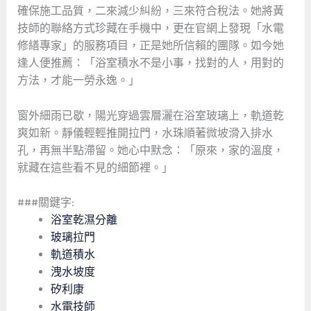
確保施工品質，二來減少糾紛，三來符合稅法。她將黃
技師的聯絡方式珍藏在手機中，更在官網上發現「水電
修繕專家」的服務項目，正是她所信賴的團隊。如今她
逢人便推薦：「浴室積水不是小事，找對的人，用對的
方法，才能一勞永逸。」
窗外細雨已歇，陽光穿過雲層灑在浴室玻璃上，軌道乾
爽如新。靜儀輕輕推開拉門，水珠順著微坡滑入排水
孔，再無半點滯留。她心中默念：「原來，家的溫度，
就藏在這些看不見的細節裡。」
###關鍵字:
浴室乾濕分離
玻璃拉門
軌道積水
洩水坡度
矽利康
水電技師