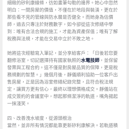
細緻的矽利康線條，彷如畫筆勾勒的邊界。她心中忽然
明白：一間房屋的價值，不僅在於地段與裝潢，更在於
那些看不見的管線與防水層是否健全。而她身為估價
師，過去只專注於財務數字，如今卻從這次修繕中學
到：唯有合法合規的施工，才能為資產保值；唯有了解
稅務與法規，才能在交易中立於不敗之地。
她將這次經驗寫入筆記，並分享給客戶：「日後若您要
翻修浴室，切記選擇持有國家執照的
水電技師
，並保留
發票與工程合約。這不僅是對房屋品質的保障，更是稅
務規劃的智慧。」幾個月後，靜儀順利協助一位客戶出
售房屋，正是因為浴室修繕紀錄完整，且符合稅法規
定，讓買方更有信心，最終以理想價格成交。靜儀站在
成交簽約的會議室中，想起那條潔淨的軌道，嘴角揚起
一抹淺笑。
四、改善洩水坡度，從源頭根治
當然，並非所有情況都能靠更新矽利康解決。若軌道積