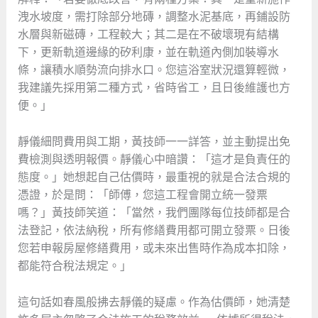
洩水坡度，需打除部分地磚，調整水泥基底，再鋪設防
水層與新磁磚，工程較大；其二是在不破壞現有結構
下，更新軌道邊緣的矽利康，並在軌道內側加裝導水
條，讓積水順勢流向排水口。您這浴室狀況還算輕微，
我建議先採用第二種方式，省時省工，且日後維護也方
便。」
靜儀細問費用與工期，黃技師一一詳答，並主動提出免
費檢測與透明報價。靜儀心中暗讚：「這才是負責任的
態度。」她想起自己估價時，最重視的就是合法合規的
憑證，於是問：「師傅，您這工程會開立統一發票
嗎？」黃技師笑道：「當然，我們團隊每位技師都是合
法登記，依法納稅，所有修繕費用都可開立發票。日後
您若申報房屋修繕費用，或未來出售時作為成本扣除，
都能符合稅法規定。」
這句話如春風般拂去靜儀的疑慮。作為估價師，她清楚