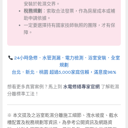
安裝於乾濕交界。
稅務規劃
：索取合法發票，作為房屋成本或補
助申請依據。
一定要選擇持有國家技師執照的團隊，才有保
障。
24小時急修．水管測漏．電力檢測．浴室安裝．全室
規劃
台北．新北．桃園 超過5,000家庭信賴，滿意度98%
想看更多真實案例？馬上到
水電修繕專家官網
了解乾濕
分離標準工法！
※ 本文提及之浴室乾濕分離施工細節、洩水坡度、截水
槽配置及稅務規劃等資訊，為參考公開資訊及網路資