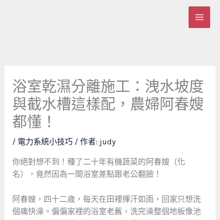
跳
至
主
要
內
容
浴室乾濕分離施工：洩水坡度
與截水槽這樣配，農婦阿春嫂
都懂！
/
電力系統小技巧
/ 作者:
judy
你絕對想不到！種了二十年有機蔬菜的阿春嫂（化
名），竟然因為一間浴室差點跟老公翻臉！
阿春嫂，四十二歲，每天在田裡揮汗如雨，回家只想洗
個痛快澡。偏偏家裡的浴室老舊，洗完澡整個地板像池