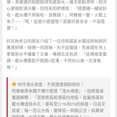
塘，濕漉漉的拖鞋踩得到處是水，幾次差點滑倒。她決
心要做乾濕分離，但找來的師傅說：「隨便鋪一鋪就好
啦，截水槽不用裝啦，浪費錢！」阿春嫂一聽，火都上
來了——「吼！這是什麼道理？我要的是安全，不是隨
便！」
好在她老公的朋友介紹了一位持有國家水電技師執照的
專業師傅。師傅一到現場，先不談價錢，而是蹲在地上
拿雷射水平儀量了又量，嘴裡念念有詞：「這裡坡度要
調，截水槽要配不銹鋼U型溝，不然你以後一定會後
悔！」
地坪洩水坡度：不是隨便傾斜就好！
阿春嫂原本聽不懂什麼是「洩水坡度」。技師直接
畫圖解釋：「浴室乾區和濕區的地板，從最角落到
截水槽或排水孔，要有至少1%到2%的斜度。白話文
就是：每一百公分長，要降低一到兩公分。如果坡