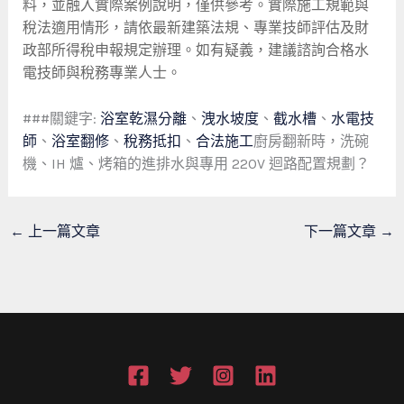
料，並融入實際案例說明，僅供參考。實際施工規範與
稅法適用情形，請依最新建築法規、專業技師評估及財
政部所得稅申報規定辦理。如有疑義，建議諮詢合格水
電技師與稅務專業人士。
###關鍵字:
浴室乾濕分離
、
洩水坡度
、
截水槽
、
水電技
師
、
浴室翻修
、
稅務抵扣
、
合法施工
廚房翻新時，洗碗
機、IH 爐、烤箱的進排水與專用 220V 迴路配置規劃？
←
上一篇文章
下一篇文章
→