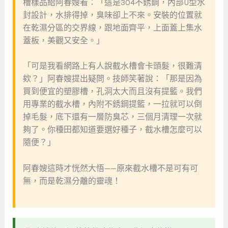
槽樣品給阿春嫂看：「這是304不銹鋼，內部U型水
封設計，水排得掉，臭味卻上不來。安裝的位置就
在乾濕分區的交界線，跟地面齊平，上面蓋上集水
蓋板，美觀又安全。」
「可是我看網路上有人說截水槽會卡頭髮，很難清
欸？」阿春嫂提出疑問。技師笑著說：「那是因為
買到便宜的塑膠槽，孔洞太大而且沒有提籃。我們
用專業的截水槽，內附不銹鋼提籃，一拉就可以倒
掉毛髮，底下還有一層防臭芯，三個月清理一次就
夠了。你種田都知道要選好種子，截水槽怎麼可以
隨便？」
阿春嫂這時才恍然大悟——原來截水槽不是可有可
無，而是乾濕分離的靈魂！