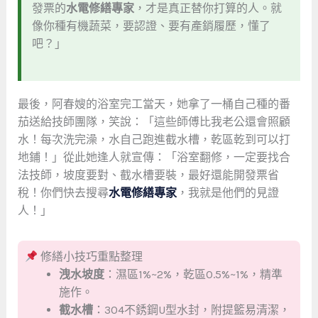
發票的
水電修繕專家
，才是真正替你打算的人。就
像你種有機蔬菜，要認證、要有產銷履歷，懂了
吧？」
最後，阿春嫂的浴室完工當天，她拿了一桶自己種的番
茄送給技師團隊，笑說：「這些師傅比我老公還會照顧
水！每次洗完澡，水自己跑進截水槽，乾區乾到可以打
地鋪！」從此她逢人就宣傳：「浴室翻修，一定要找合
法技師，坡度要對、截水槽要裝，最好還能開發票省
稅！你們快去搜尋
水電修繕專家
，我就是他們的見證
人！」
修繕小技巧重點整理
洩水坡度
：濕區1%~2%，乾區0.5%~1%，精準
施作。
截水槽
：304不銹鋼U型水封，附提籃易清潔，