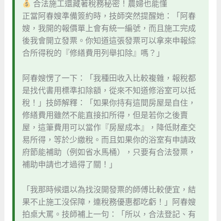
合法施工還藏著稅務秘密！農婦也能懂
正當阿春嫂準備簽約時，技師突然提醒她：「阿春
嫂，我開的報價單上會有統一編號，而且施工完成
後我會開立發票。你知道這張發票可以拿來申報綜
合所得稅的『修繕費用列舉扣除』嗎？」
阿春嫂愣了一下：「我種田收入比較複雜，報稅都
是找代書用標準扣除額，從來不知道修浴室可以抵
稅！」技師解釋：「如果你持有這間房屋是自住，
修繕費用雖然不能直接扣所得，但是若你之後賣
屋，這筆費用可以當作『房屋成本』，降低財產交
易所得，等於少繳稅。而且如果你的浴室有申請政
府節能補助（例如省水馬桶），只要有合法發票，
補助申請也才過得了關！」
「我那時候還以為找沒開發票的師傅比較便宜，結
果不止施工沒保障，連稅務優惠都吃虧！」阿春嫂
拍桌大罵。技師補上一句：「所以，合法登記、有