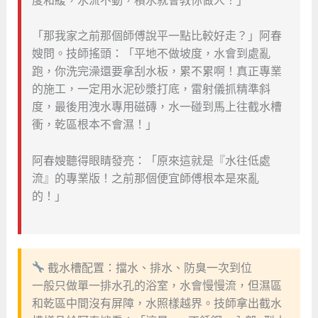
度和緩，水流不動，積水就會教你做人！」
「那我家之前那個師傅說平一點比較好走？」阿春
嫂問。技師搖頭：「平地不做坡度，水會到處亂
跑，你洗完澡還要拿刮水板，累不累啊！真正專業
的施工，一定用水泥砂漿打底，雷射儀抓精準斜
度，最後用洩水專用磁磚，水一碰到馬上往截水槽
衝，乾區根本不會濕！」
阿春嫂聽得眼睛發亮：「原來這就是『水往低處
流』的專業版！之前那個便宜師傅根本是來亂
的！」
截水槽配置：擋水、排水、防臭一次到位
一般只做單一排水孔的浴室，水會慢慢流，但濕區
和乾區中間沒有屏障，水照樣越界。技師拿出截水