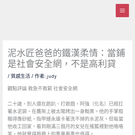
跳
至
主
要
內
容
泥水匠爸爸的鐵漢柔情：當鋪
是社會安全網，不是高利貸
/
質感生活
/ 作者:
judy
觀點評論
救急不救窮
社會安全網
二十歲，別人還在跑趴、打遊戲，阿強（化名）已經扛
著水泥袋，在鷹架上被太陽烤出一身黝黑。他的手掌粗
糙得像砂紙，指甲縫永遠卡著洗不掉的水泥灰。但每當
他收工回家，看到剛滿三個月的女兒在搖籃裡對他咯咯
笑，他就覺得肩膀上的重量再重也值得。