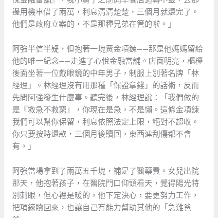
邊用機車借了兩萬，利息清清楚楚，三個月就還完了。
他們是政府立案的，不是那種兄弟在管的啦。」
阿強半信半疑，但抱著一塊黃金項鍊——那是他媽媽留給
他的唯一紀念——走進了心悅金融當舖。店面明亮，櫃檯
後面坐著一位戴眼鏡的中年男子，制服上別著名牌「林
經理」。林經理沒有用那種「保證拿錢」的話術，反而
先問阿強發生什麼事。聽完後，林經理說：「我們做的
是『救急不救窮』，你現在是急，不是懶。這條金項鍊
我們可以幫你保留，利息依照法定上限，絕對不超收。
你只要按時還款，三個月後贖回，東西連刮傷都不會
有。」
阿強當場拿到了兩萬五千塊，補足了醫藥費。女兒出院
那天，他抱著孩子，在醫院門口仰頭看天，覺得陽光特
別刺眼，但心裡是暖的。他下定決心，要更努力工作，
把項鍊贖回來，也讓自己有能力幫助其他的「急難爸