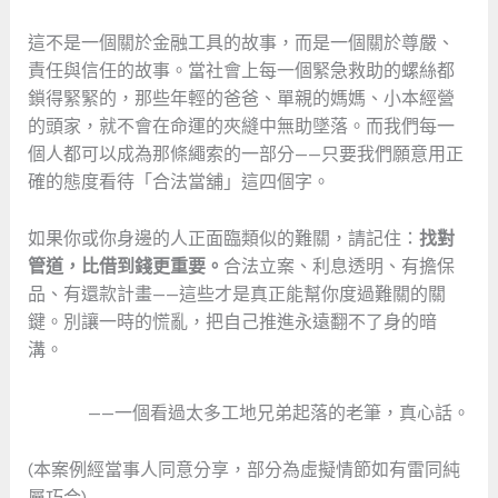
這不是一個關於金融工具的故事，而是一個關於尊嚴、
責任與信任的故事。當社會上每一個緊急救助的螺絲都
鎖得緊緊的，那些年輕的爸爸、單親的媽媽、小本經營
的頭家，就不會在命運的夾縫中無助墜落。而我們每一
個人都可以成為那條繩索的一部分——只要我們願意用正
確的態度看待「合法當舖」這四個字。
如果你或你身邊的人正面臨類似的難關，請記住：
找對
管道，比借到錢更重要。
合法立案、利息透明、有擔保
品、有還款計畫——這些才是真正能幫你度過難關的關
鍵。別讓一時的慌亂，把自己推進永遠翻不了身的暗
溝。
——一個看過太多工地兄弟起落的老筆，真心話。
(本案例經當事人同意分享，部分為虛擬情節如有雷同純
屬巧合)