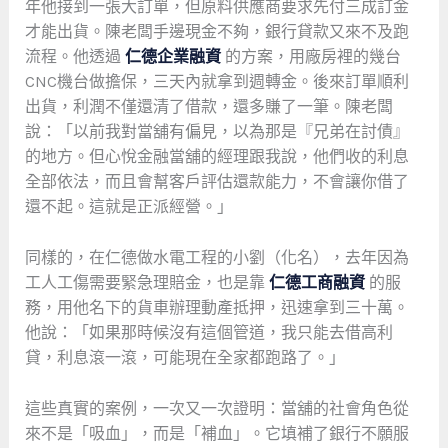
年他接到一張大訂單，但原料供應商要求先付三成訂金
才能出貨。陳老闆手邊現金不夠，銀行貸款又來不及跑
流程。他透過
仁德企業融資
的方案，用廠房裡的幾台
CNC機台做擔保，三天內就拿到週轉金。後來訂單順利
出貨，利潤不僅還清了借款，還多賺了一筆。陳老闆
說：「以前我對當舖有偏見，以為那是『兄弟在討債』
的地方。但心悅金融當舖的經理跟我說，他們收的利息
全部依法，而且會幫客戶評估還款能力，不會讓你借了
還不起。這就是正派經營。」
同樣的，在仁德做水電工程的小劉（化名），去年因為
工人工傷需要緊急理賠金，也是靠
仁德工商融資
的服
務，用他名下的貨車辦理動產抵押，迅速拿到三十萬。
他說：「如果那時候沒有這個管道，我只能去借高利
貸，利息滾一滾，可能現在全家都跑路了。」
這些真實的案例，一次又一次證明：當舖的社會角色從
來不是「吸血」，而是「補血」。它填補了銀行不願服