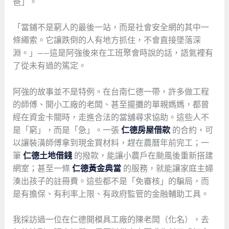
爸」。
「當鋪不是窮人的最後一站，而是社會安全網的其中一
條繩索。它讓跌倒的人有地方抓住，不會直接墜落深
淵。」——這是阿強後來在工班聚會時說的話，語氣裡有
了從未有過的篤定。
阿強的故事並不是特例。在台南仁德一帶，許多做工程
的師傅、開小工廠的老闆、甚至擺攤的單親媽媽，都曾
經在資金卡關時，走進合法的當舖尋求協助。這些人不
是「窮」，而是「急」。一張
仁德房屋借款
的合約，可
以讓裝潢師傅拿到現金買材料，趕在農曆年前完工；一
筆
仁德土地借錢
的撥款，能讓小農戶在颱風後重新搭建
網室；甚至一條
仁德黃金典當
的服務，就能讓家庭主婦
湊出孩子的註冊費。這些都不是「免審核」的騙局，而
是有擔保、有利率上限、有政府監管的金融輔助工具。
我採訪過一位在仁德開模具工廠的陳老闆（化名），去