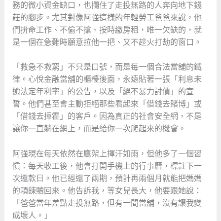
務的微小資金缺口，也攔住了走投無路的人奔向地下錢
莊的腳步。尤其對像阿強這樣的年輕勞工爸爸來說，他
們拚命工作、不偷不搶、按時繳房租，唯一欠缺的，就
是一個在急難時願意拉他一把、又不趁火打劫的窗口。
「救急不救窮」不只是口號，而是每一個合法當舖的鐵
律。心悅金融當舖的櫃檯後面，永遠貼著一張「利息未
逾法定年利率」的公告，以及「絕不暴力討債」的宣
誓。他們甚至會主動拒絕那些看起來「借錢去賭博」或
「借錢去揮霍」的客戶。因為真正的社會安全網，不是
讓你一直躺在網上，而是給你一次爬起來的機會。
阿強現在每天依然在鷹架上揮汗如雨，但他多了一個習
慣：每天收工後，他會打開手機上的行事曆，標註下一
次還款日。他已經還了兩期，預計再兩個月就能把媽媽
的項鍊贖回來。他告訴我，等女兒長大，他要跟她說：
「爸爸當年差點走投無路，但有一間當舖，沒有讓我變
成壞人。」