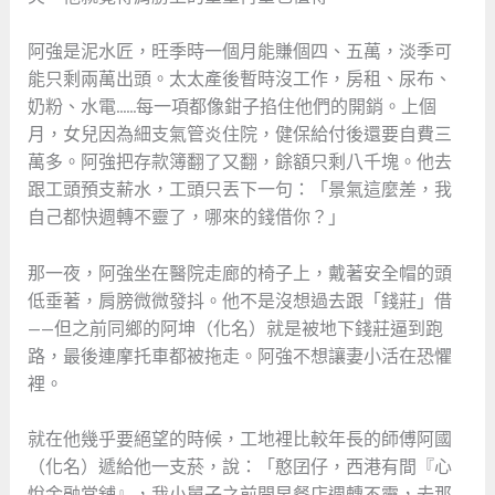
阿強是泥水匠，旺季時一個月能賺個四、五萬，淡季可
能只剩兩萬出頭。太太產後暫時沒工作，房租、尿布、
奶粉、水電……每一項都像鉗子掐住他們的開銷。上個
月，女兒因為細支氣管炎住院，健保給付後還要自費三
萬多。阿強把存款簿翻了又翻，餘額只剩八千塊。他去
跟工頭預支薪水，工頭只丟下一句：「景氣這麼差，我
自己都快週轉不靈了，哪來的錢借你？」
那一夜，阿強坐在醫院走廊的椅子上，戴著安全帽的頭
低垂著，肩膀微微發抖。他不是沒想過去跟「錢莊」借
——但之前同鄉的阿坤（化名）就是被地下錢莊逼到跑
路，最後連摩托車都被拖走。阿強不想讓妻小活在恐懼
裡。
就在他幾乎要絕望的時候，工地裡比較年長的師傅阿國
（化名）遞給他一支菸，說：「憨囝仔，西港有間『心
悅金融當舖』，我小舅子之前開早餐店週轉不靈，去那