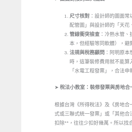
尺寸核對
：設計師的圖面常以
配管圖」與設計師的「天花
管線衝突檢查
：冷熱水管、
本，但經驗等同軟體），避
法規與稅務顧問
：阿明原本
時，這筆裝修費用就不能算入
「水電工程發票」，合法申
➤
稅法小教室：裝修發票與房地合
根據台灣《所得稅法》及《房地合
式或三聯式統一發票」或「其他合
扣除**，往往少扣好幾萬。所以