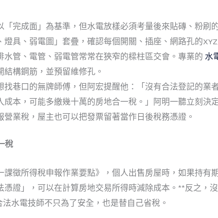
「完成面」為基準，但水電放樣必須考量後來貼磚、粉刷的厚度
、燈具、弱電圖」套疊，確認每個開關、插座、網路孔的XY
排水管、電管、弱電管常常在狹窄的樑柱區交會。專業的
水
開結構鋼筋，並預留維修孔。
想找巷口的無牌師傅，但阿宏提醒他：「沒有合法登記的業
成本，可能多繳幾十萬的房地合一稅。」阿明一聽立刻決定讓 
報營業稅，屋主也可以把發票留著當作日後稅務憑證。
一稅
一課徵所得稅申報作業要點》，個人出售房屋時，如果持有
法憑證」，可以在計算房地交易所得時減除成本。**反之，
找合法水電技師不只為了安全，也是替自己省稅。