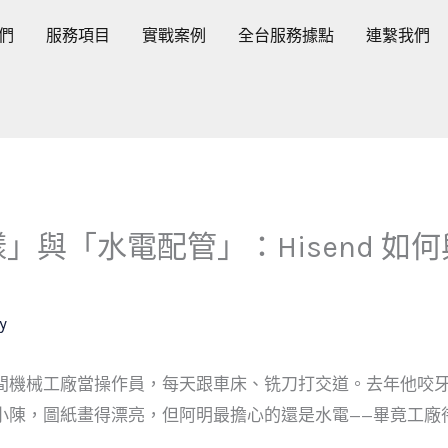
們
服務項目
實戰案例
全台服務據點
連繫我們
」與「水電配管」：Hisend 如
y
間機械工廠當操作員，每天跟車床、铣刀打交道。去年他咬
小陳，圖紙畫得漂亮，但阿明最擔心的還是水電——畢竟工廠