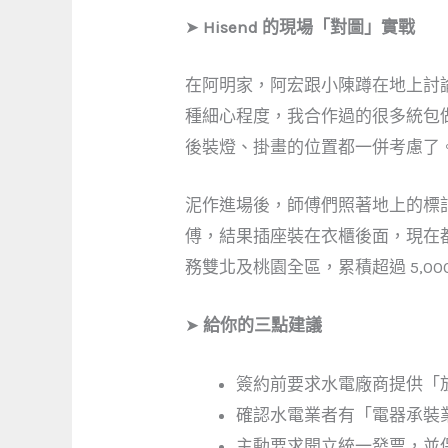
➤
Hisend 的現場「對圖」實戰
在阿明家，阿宏跟小陳蹲在地上討
種細心程度，我合作過的很多統包
後裝燈、掛畫的位置都一併考慮了
泥作進場後，師傅們照著地上的標
傅，結果插座裝在衣櫃後面，現在
務雙北及桃園全區，累積超過 5,0
➤
給你的三點建議
簽約前要求水電廠商提供「
確認水電業者有「電器承裝
主動要求開立統一發票，並