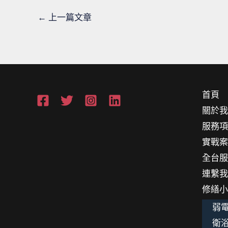
←
上一篇文章
首頁
關於
服務
實戰
全台
連繫
修繕
弱電
衛浴