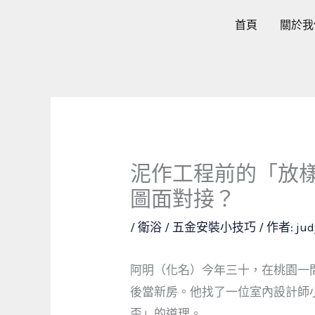
跳
首頁
關於我
至
主
要
內
容
泥作工程前的「放樣
圖面對接？
/
衛浴 / 五金安裝小技巧
/ 作者:
jud
阿明（化名）今年三十，在桃園一
後當新房。他找了一位室內設計師
歪」的道理。