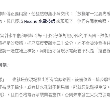
作師傅正要砌牆，他猛然想起小陳交代：「放樣前一定要先
急，我已經請
Hisend 水電技師
來現場了，他們有國家執照
宏帶著雷射水平儀和圖紙到場。阿宏仔細對照小陳的平面圖，然
這裡是沙發牆，插座高度要離地三十公分，才不會被沙發擋住；
邊說一邊在牆上標記，阿明這才發現水電配管不只是「拉管
骨架」
樣」——也就是在現場標出所有管線路徑、設備位置。這步驟
座被櫃子擋住，或者排水孔對不到馬桶，那就只能敲掉重做
則》，且由合格電器承裝業者施作，否則未來發生火災或漏