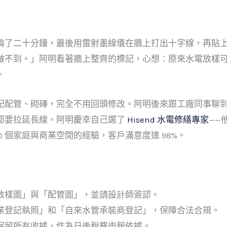
論了二十分鐘，最後用雷射墨線儀在牆上打出十字線，再貼
做不到。」阿明看著牆上整齊的標記，心想：原來水電放樣
。
記配管、砌磚，完全不用回頭修改。阿明後來跟工廠同事聊
都要拉延長線。阿明慶幸自己選了
Hisend 水電修繕專家
——
00 個家庭與商業空間的經驗，客戶滿意度達 98%。
放樣圖」與「配管圖」，並請設計師簽認。
業登記執照」和「自來水管承裝商登記」，保障合法合規。
保留所有收據，作為日後稅務申報依據。