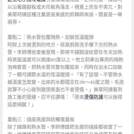
以沿著踢腳板或天花板角落走，視覺上完全不突兀，對
美華阿姨這種注重居家美感的剪輯師來說，簡直是一舉
兩得。
重點二：熱水管包覆隔熱，加裝恆溫龍頭
阿財上次被燙到的地方，就是廚房洗手檯下方的熱水
管。李師傅檢查後發現，那條不鏽鋼波紋管在冬天加熱
時表面溫度可以高達60度以上。他立刻拿出專用的隔熱
泡棉套管，把熱水管完整包覆起來，同時在出水口加裝
了一顆可調節水溫的恆溫龍頭。「有了這個，不管熱水
器溫度怎麼變，出來的水都穩定在38～42度之間，毛孩
就算不小心碰到龍頭表面也不會燙傷。」美華阿姨看到
施工後的管線，忍不住讚嘆：「原來
燙傷防護
可以做得
這麼細膩！」
重點三：插座高度與防觸電蓋板
除了線路和熱水管，李師傅還把全屋的插座都檢查了一