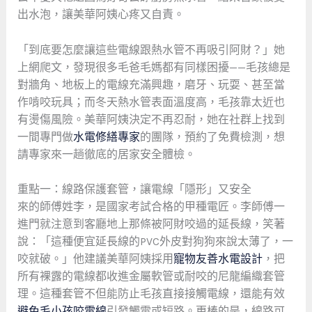
出水泡，讓美華阿姨心疼又自責。
「到底要怎麼讓這些電線跟熱水管不再吸引阿財？」她
上網爬文，發現很多毛爸毛媽都有同樣困擾——毛孩總是
對牆角、地板上的電線充滿興趣，磨牙、玩耍、甚至當
作啃咬玩具；而冬天熱水管表面溫度高，毛孩靠太近也
有燙傷風險。美華阿姨決定不再忍耐，她在社群上找到
一間專門做
水電修繕專家
的團隊，預約了免費檢測，想
請專家來一趟徹底的居家安全體檢。
重點一：線路保護套管，讓電線「隱形」又安全
來的師傅姓李，是國家考試合格的甲種電匠。李師傅一
進門就注意到客廳地上那條被阿財咬過的延長線，笑著
說：「這種便宜延長線的PVC外皮對狗狗來說太薄了，一
咬就破。」他建議美華阿姨採用
寵物友善水電設計
，把
所有裸露的電線都收進金屬軟管或耐咬的尼龍編織套管
理。這種套管不但能防止毛孩直接接觸電線，還能有效
避免毛小孩咬電線
引發觸電或短路。更棒的是，線路可