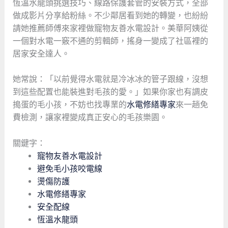
恆溫水龍頭挑選技巧、線路保護套管的安裝方式，全部
做成影片分享給粉絲。不少鄰居看到她的轉變，也紛紛
請她推薦師傅來家裡做寵物友善水電設計。美華阿姨從
一個對水電一竅不通的剪輯師，搖身一變成了社區裡的
居家安全達人。
她常說：「以前覺得水電就是冷冰冰的管子跟線，沒想
到這些配置也能裝進對毛孩的愛。」如果你家也有調皮
搗蛋的毛小孩，不妨也找專業的
水電修繕專家
來一趟免
費檢測，讓家裡變成真正安心的毛孩樂園。
關鍵字：
寵物友善水電設計
避免毛小孩咬電線
燙傷防護
水電修繕專家
安全配線
恆溫水龍頭