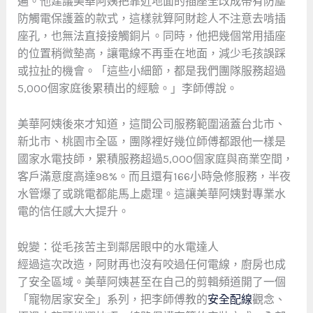
遍。他建議美華阿姨把靠近地面的插座全改成帶有防塵
防觸電保護蓋的款式，這樣就算阿財趁人不注意去啃插
座孔，也無法直接接觸銅片。同時，他把幾個常用插座
的位置稍微墊高，讓電線不再垂在地面，減少毛孩誤踩
或拉扯的機會。「這些小細節，都是我們團隊服務超過
5,000個家庭後累積出的經驗。」李師傅說。
美華阿姨後來才知道，這間公司服務範圍涵蓋台北市、
新北市、桃園市全區，團隊裡好幾位師傅都跟他一樣是
國家水電技師，累積服務超過5,000個家庭與商業空間，
客戶滿意度高達98%。而且還有166小時急修服務，半夜
水管爆了或跳電都能馬上處理。這讓美華阿姨對專業水
電的信任感大大提升。
蛻變：從毛孩苦主到鄰居眼中的水電達人
經過這次改造，阿財再也沒有咬過任何電線，廚房也成
了安全區域。美華阿姨甚至在自己的剪輯頻道開了一個
「寵物居家安全」系列，把李師傅教的
安全配線
觀念、