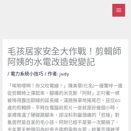
跳
至
主
要
內
容
毛孩居家安全大作戰！剪輯師
阿姨的水電改造蛻變記
/
電力系統小技巧
/ 作者:
judy
「唉喲喂啊！你又咬電線！」陳美華(化名)一邊驚呼一邊
從剪輯椅上彈起來，腳邊的米克斯「阿財」正叼著一條
被啃得露出銅線的延長線，滿臉無辜地搖尾巴。這位60
歲的剪輯師，平時在電腦前剪片一坐就是好幾個小時，
家裡堆滿了硬碟跟腳本，卻沒料到最頭痛的「剪接」對
象居然是自家的毛小孩。阿財已經不是第一次闖禍了，
去年夏天牠還因為好奇去舔廚房熱水管，結果舌頭被燙