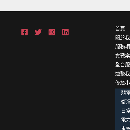
首頁
關於
服務
實戰
全台
連繫
修繕
弱電
衛浴
日
電
水