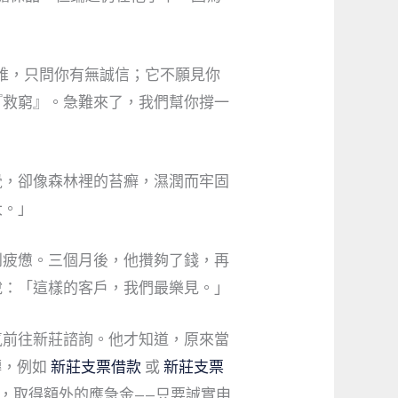
誰，只問你有無誠信；它不願見你
『救窮』。急難來了，我們幫你撐一
覺，卻像森林裡的苔癬，濕潤而牢固
大。」
到疲憊。三個月後，他攢夠了錢，再
說：「這樣的客戶，我們最樂見。」
氣前往新莊諮詢。他才知道，原來當
轉，例如
新莊支票借款
或
新莊支票
，取得額外的應急金——只要誠實申