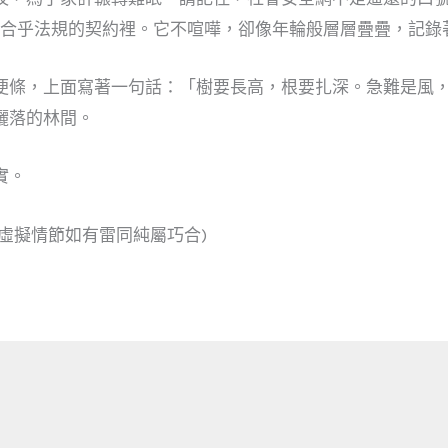
合乎法規的契約裡。它不喧嘩，卻像年輪般層層疊疊，記錄
便條，上面寫著一句話：「樹要長高，根要扎深。急難是風
灑落的林間。
實。
虛擬情節如有雷同純屬巧合)