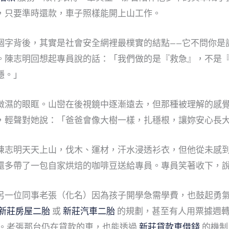
，只要準時還款，車子照樣能開上山工作。
個字背後，其實是社會安全網裡最樸實的結點——它不問你是
。陳志明回想起專員說的話：「我們做的是『救急』，不是
穩。」
微濕的眼眶。山巒在後視鏡中逐漸遠去，但那種被理解的感
，輕聲對她說：「爸爸會像大樹一樣，扎穩根，讓妳安心長
陳志明天天上山，伐木、運材，汗水浸透衫衣，但他從未感
還多帶了一包自家烘焙的咖啡豆送給專員。專員笑著收下，
另一位同事老張（化名）因為孩子開學急需學費，也鼓起勇
新莊房屋二胎
或
新莊汽車二胎
的規劃，甚至有人用票據週
。老張那台仍在貸款的車，也能透過
新莊貸款車借錢
的機制