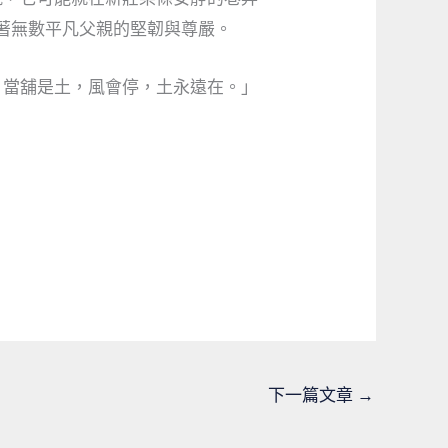
著無數平凡父親的堅韌與尊嚴。
，當舖是土，風會停，土永遠在。」
下一篇文章
→