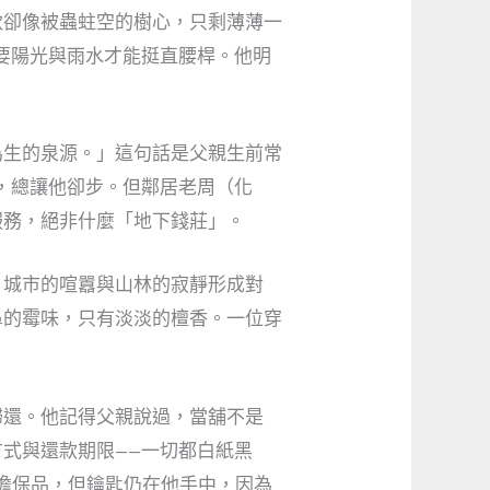
款卻像被蟲蛀空的樹心，只剩薄薄一
要陽光與雨水才能挺直腰桿。他明
為生的泉源。」這句話是父親生前常
，總讓他卻步。但鄰居老周（化
服務，絕非什麼「地下錢莊」。
。城市的喧囂與山林的寂靜形成對
鼻的霉味，只有淡淡的檀香。一位穿
歸還。他記得父親說過，當舖不是
式與還款期限——一切都白紙黑
擔保品，但鑰匙仍在他手中，因為