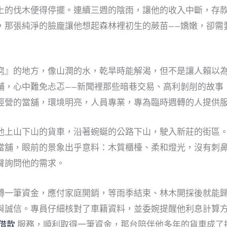
上的伐木便得停擺。連續三週的陰雨，讓他的收入中斷，存
，那張純淨的臉龐讓他想起森林裡初生的蕨苗——嬌嫩，卻需
窮』的地方，像山澗的水，乾旱時能解渴，但不是讓人賴以
舖，心中難免忐忑——新聞裡那些暗巷交易、高利剝削的故事
經營的當舖，環境明亮，人員專業，專為臨時週轉的人提供
他上山下山的貨車，沿著蜿蜒的公路下山，駛入新莊的街區
當舖，眼前的景象出乎意料：木質櫃檯、柔和燈光，沒有刺
聲詢問他的需求。
轉一筆資金，應付家庭開銷，等雨季結束、林木開採後就能
與誠信。專員仔細核對了車籍資料，並委婉提醒他利息計算方
借款
服務，順利取得一筆資金，那台陪伴他多年的貨車成了