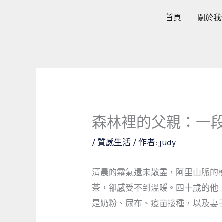
跳
首頁
關於我
至
主
要
內
容
森林裡的父親：一
/
質感生活
/ 作者:
judy
清晨的霧氣還未散盡，阿里山脈的
茶，卻感受不到溫暖。四十歲的他
是奶粉、尿布、疫苗接種，以及妻