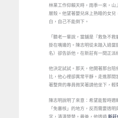
林業工作仰賴天時，雨季一來，山
層殼。他望著嬰兒床上熟睡的女兒
白，自己不能倒下。
「聽老一輩說，當舖是『救急不救
掛在嘴邊的。陳志明從未踏入過當
名）卻告訴他，在新莊有一間正派
他決定試試。那天，他開著那台陪
比，他心裡卻異常平靜。走進那間
著整齊的專員微笑著請他坐下，輕
陳志明說明了來意：希望能暫時週
「免審核」的地方，反而需要透明
字，清清楚楚。最後，他透過
新莊