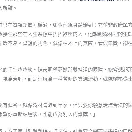
人所難。
前只在電視新聞裡聽過，如今他親身體驗到：它並非政府單
承接住那些在人生裂隙中搖搖欲墜的人。他想起森林裡的生態
循環不息。當舖的角色，就像枯木上的真菌，看似卑微，卻
他的手指咯咯笑。陳志明望著她那雙純淨的眼睛，總會想起
」視為羞恥，而是理解為一種暫時的資源流動，就像樹根從
免有低谷，就像森林會遇到旱季。但只要你願意走進合法的
希望你重新站穩後，也能成為別人的護蔭。」
夜，為了家計輾轉難眠。請記住，社會安全網不是遙遠的口