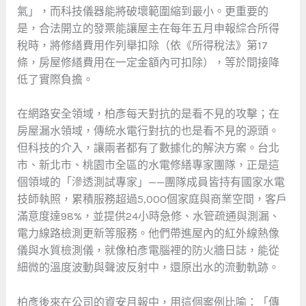
氣」，而科技儀器能將破壞範圍縮到最小。更重要的
是，合法開立的發票能讓屋主在每年五月申報綜合所得
稅時，將修繕費用作列舉扣除（依《所得稅法》第17
條，房屋修繕費用在一定金額內可扣除），等於間接降
低了實際負擔。
在網路安全領域，柏彥每天對抗的是看不見的攻擊；在
房屋漏水領域，傳統水電行對抗的也是看不見的源頭。
但科技的介入，讓兩者都有了數據化的解決方案。台北
市、新北市、桃園市全區的水電修繕專家團隊，正是這
個領域的「滲透測試專家」——團隊成員皆持有國家水電
技師執照，累積服務超過5,000個家庭與商業空間，客戶
滿意度達98%，並提供24小時急修、水管疏通與測漏、
電力線路檢測更新等服務。他們帶進屋內的紅外線熱像
儀與水質檢測儀，就像柏彥電腦裡的防火牆日誌，能從
細微的溫度波動與聲波反射中，還原出水的流動軌跡。
柏彥後來在公司的資安月報中，用這個案例比喻：「傳