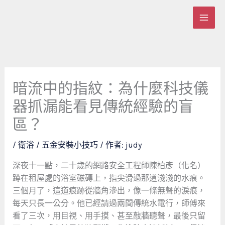
跳
至
主
要
內
容
暗流中的指紋：為什麼科技儀
器抓漏能看見傳統經驗的盲
區？
/
衛浴 / 五金安裝小技巧
/ 作者:
judy
深夜十一點，二十歲的網路安全工程師陳柏彥（化名）
蹲在租屋處的浴室磁磚上，指尖滑過那道淺淺的水痕。
三個月了，這道痕跡從牆角滲出，像一條無聲的淚痕，
每天只長一公分。他已經請過兩間傳統水電行，師傅來
看了三次，用目視、用手摸、甚至敲牆聽聲，最後只留