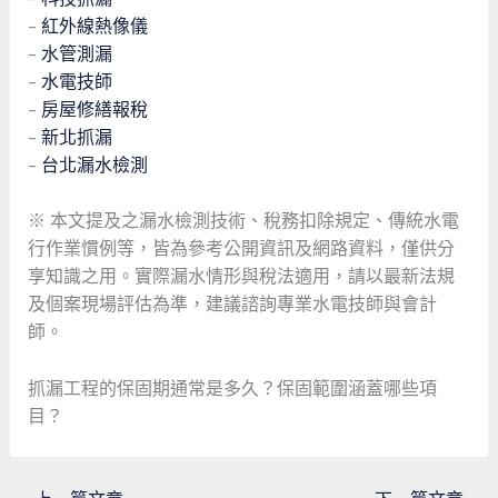
–
紅外線熱像儀
–
水管測漏
–
水電技師
–
房屋修繕報稅
–
新北抓漏
–
台北漏水檢測
※ 本文提及之漏水檢測技術、稅務扣除規定、傳統水電
行作業慣例等，皆為參考公開資訊及網路資料，僅供分
享知識之用。實際漏水情形與稅法適用，請以最新法規
及個案現場評估為準，建議諮詢專業水電技師與會計
師。
抓漏工程的保固期通常是多久？保固範圍涵蓋哪些項
目？