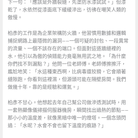
下一句：「應該是外牆裂縫，先塗防水漆試試。」但漆
乾了，水依然從漆面底下緩緩滲出，彷彿在嘲笑人類的
傲慢。
柏彥的工作是為企業架構防火牆，他習慣用數據和邏輯
捕捉網路上最隱微的漏洞——一個可疑的封包、一段異常
的流量、一個不該存在的端口。但面對這道牆縫裡的
水，他引以為傲的偵錯能力竟毫無用武之地。「為什麼
你們找不到漏點？」他問一位老師傅。老師傅擦擦汗，
尷尬地笑：「水這種東西啊，比病毒還狡猾，它會順著
縫隙跑，你看到這裡濕，但源頭可能在隔壁房間。我們
做幾十年，靠的是經驗和運氣。」
柏彥不甘心。他想起去年自己幫公司做滲透測試時，用
一套熱顯像儀掃描伺服器機房，瞬間找出過熱的節點——
那小小的溫度差，就像黑暗中唯一的燈塔。一個念頭閃
過：「水呢？水會不會也留下溫度的痕跡？」