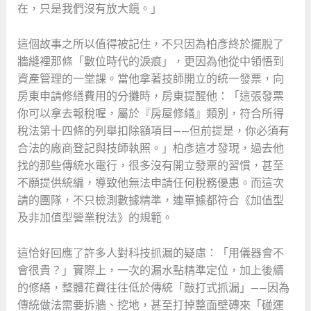
在，只是我們沒有放大鏡。」
這個故事之所以值得被記住，不只因為柏彥終於擺脫了
牆縫裡那條「數位時代的淚痕」，更因為他從中領悟到
資產管理的一堂課。當他拿著技師開立的統一發票，向
房東申請修繕費用的分攤時，房東提醒他：「這張發票
你可以拿去報稅喔，屬於『房屋修繕』類別，符合所得
稅法第十四條的列舉扣除額項目——但前提是，你必須有
合法的廠商登記與技師執照。」柏彥這才發現，過去他
找的那些傳統水電行，很多沒有開立發票的習慣，甚至
不願提供統編，導致他無法申請任何稅務優惠。而這次
請的團隊，不只檢測數據精準，連單據都符合《加值型
及非加值型營業稅法》的規範。
這恰好回應了許多人對科技抓漏的疑慮：「用儀器會不
會很貴？」實際上，一次的漏水點精準定位，加上後續
的修繕，整體花費往往低於傳統「敲打式抓漏」——因為
傳統做法需要拆牆、挖地，甚至打掉整面壁磚來「碰運