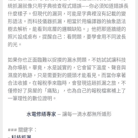
統抓漏就像只用字典檢查程式錯誤——你必須知道錯誤長
什麼樣子。但現代的漏洞，可能是字典裡沒有記載的變
形語法。而科技儀器抓漏，相當於用編譯器的抽象語法
樹去解析，能看到底層的邏輯缺陷。」他把那道牆縫的
照片設成桌布，提醒自己：看問題，要學會用不同波長
的光。
如果你也正面臨難以捉摸的漏水問題，不妨試試讓科技
為你導航。畢竟，水是誠實的，它會留下溫度、聲音與
濕度的軌跡，只是需要對的鏡頭才能看見。而當你拿著
合法收據，在報稅季來臨時，會發現這趟抓漏之旅，不
僅修好了房屋的「痛點」，也為自己的報稅檔案補上了
一筆理性的數位證明。
水電修繕專家
— 讓每一滴水都無所遁形
### 關鍵字：
–
科技抓漏