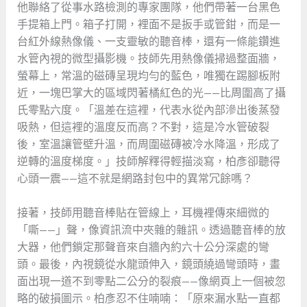
他聯絡了從事水路檢測的專家團隊，他們帶著一台黑色
手提箱上門。箱子打開，裡面不是扳手或管鉗，而是一
台紅外線熱像儀、一支靈敏的聽音棒，還有一條能鑽進
水管內視的微型攝影機。技師先用熱像儀掃過整面牆，
螢幕上，常溫的磁磚呈現均勻的藍色，唯獨在踢腳板附
近，一塊巴掌大的區域閃著橘紅色的光——比周圍高了攝
氏零點六度。「溫差在這裡，代表水從內部滲出後蒸發
吸熱，但這裡的溫度反而高？不對，這是冷水管破裂
後，室溫讓管壁升溫，而周圍磁磚被冷水降溫，形成了
逆轉的溫度梯度。」技師解釋得輕描淡寫，柏彥卻聽得
心頭一震——這不就是網路封包中的異常冗餘嗎？
接著，技師用聽音棒貼在管線上，耳機裡傳來細微的
「嘶——」聲，像資訊流中夾雜的雜訊。透過聽音棒的放
大器，他們鎖定那聲音來自牆內約六十公分深處的彎
頭。最後，內視鏡從水龍頭伸入，鏡頭繞過彎頭時，畫
面出現一道不到零點二公分的裂痕——像網頁上一個被忽
略的破損圖示。柏彥忍不住喃喃：「原來漏水點一直都