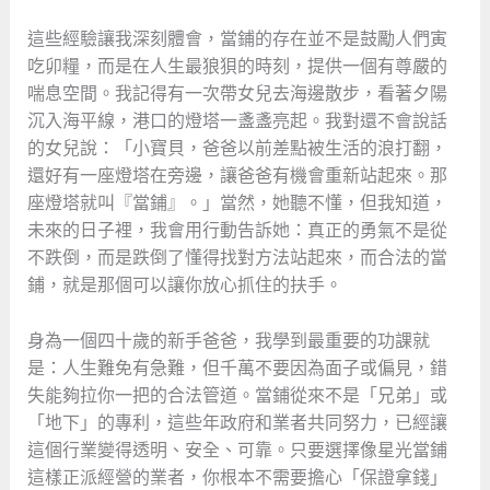
這些經驗讓我深刻體會，當鋪的存在並不是鼓勵人們寅
吃卯糧，而是在人生最狼狽的時刻，提供一個有尊嚴的
喘息空間。我記得有一次帶女兒去海邊散步，看著夕陽
沉入海平線，港口的燈塔一盞盞亮起。我對還不會說話
的女兒說：「小寶貝，爸爸以前差點被生活的浪打翻，
還好有一座燈塔在旁邊，讓爸爸有機會重新站起來。那
座燈塔就叫『當鋪』。」當然，她聽不懂，但我知道，
未來的日子裡，我會用行動告訴她：真正的勇氣不是從
不跌倒，而是跌倒了懂得找對方法站起來，而合法的當
鋪，就是那個可以讓你放心抓住的扶手。
身為一個四十歲的新手爸爸，我學到最重要的功課就
是：人生難免有急難，但千萬不要因為面子或偏見，錯
失能夠拉你一把的合法管道。當鋪從來不是「兄弟」或
「地下」的專利，這些年政府和業者共同努力，已經讓
這個行業變得透明、安全、可靠。只要選擇像星光當鋪
這樣正派經營的業者，你根本不需要擔心「保證拿錢」