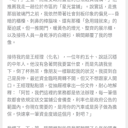
推薦我走一趟位於市區的「星光當鋪」。說實話，走進
那扇玻璃門之前，我依然帶著社會刻板印象的偏見——昏
暗的櫃檯、刺鼻的樟腦味、還有那種「急用錢就來」的
壓迫感。但一推開門，暖黃色的燈光、整齊的展示櫃，
以及接待人員一身乾淨的白襯衫，瞬間顛覆了我的想
像。
接待我的是王經理（化名），一位年約五十、說話沉穩
的中年人。他沒有急著問我要當什麼，而是先請我坐
下，倒了杯熱茶，像朋友一樣聊起我的狀況。我提到自
己是房仲，最近資金臨時周轉不開，但又不想跟家人開
口。王經理點點頭，從抽屜裡拿出一份文件，耐心地解
釋：「阿哲，我們這裡的業務都是依法辦理，每一筆借
款都會依規定送交當鋪公會備查，利率也是政府公告的
範圍內。你現在需要的，是用你的汽車或是房子做為擔
保，快速拿一筆資金度過這個月，對吧？」