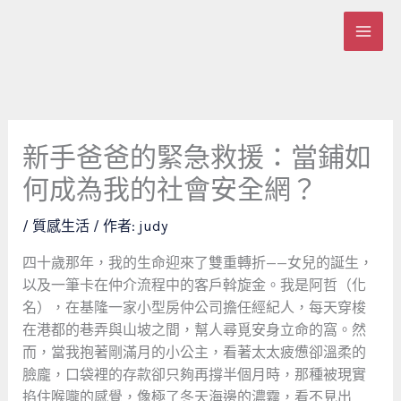
跳
至
主
要
內
容
新手爸爸的緊急救援：當鋪如
何成為我的社會安全網？
/
質感生活
/ 作者:
judy
四十歲那年，我的生命迎來了雙重轉折——女兒的誕生，
以及一筆卡在仲介流程中的客戶斡旋金。我是阿哲（化
名），在基隆一家小型房仲公司擔任經紀人，每天穿梭
在港都的巷弄與山坡之間，幫人尋覓安身立命的窩。然
而，當我抱著剛滿月的小公主，看著太太疲憊卻溫柔的
臉龐，口袋裡的存款卻只夠再撐半個月時，那種被現實
掐住喉嚨的感覺，像極了冬天海邊的濃霧，看不見出