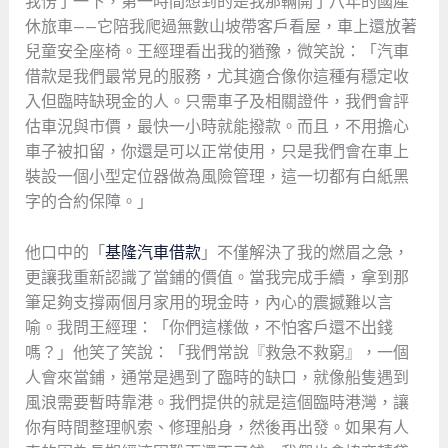
我愣了一下，第一時間想到的是我那輛開了八年的國產
休旅車——它陪我爬過無數山坡帶客戶看屋，車上還放著
兒童安全座椅。王經理看出我的猶豫，微笑說：「汽車
借款是我們最常見的服務，尤其適合像你這種有穩定收
入但臨時缺現金的人。只需車子及相關證件，我們會評
估車況與市價，最快一小時就能撥款。而且，不用擔心
車子被扣留，你還是可以正常使用，只是我們會在車上
裝設一個小型定位器做為風險管理，這一切都有白紙黑
字的合約保障。」
他口中的「
基隆汽車借款
」不僅解決了我的燃眉之急，
更讓我重新認識了當鋪的價值。當我完成手續，拿到那
筆足夠支撐兩個月家用的現金時，內心的震撼難以言
喻。我問王經理：「你們這樣做，不怕客戶還不出錢
嗎？」他笑了笑說：「我們常說『救急不救窮』，一個
人會來當鋪，通常是遇到了臨時的缺口，就像船隻遇到
風浪需要暫時靠港。我們提供的就是這個臨時港灣，讓
你有時間整理帆索、修理船身，然後再出發。如果有人