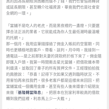
真的因為長期經濟困難而還不了錢，我們也會協商轉貸
或延長期限，甚至轉介社福資源，畢竟我們也是社會安
全網的一環。」
「當鋪不是吃人的老虎，而是黑夜裡的一盞燈。只要選
擇合法正派的業者，它就能成為你人生最低潮時最溫暖
的托網。」
那一個月，我用這筆錢撐過了佣金入帳前的空窗期，同
時也更積極地跑客戶、帶看、談判。月中時，我接到一
通電話——是之前那對夫妻的貸款終於核下來了，佣金隨
即匯入戶頭。我第一時間衝去星光當鋪，把借款連本帶
利還清，並取回了車子的所有質押文件。王經理拍拍我
的肩膀說：「恭喜！記得下次如果又遇到臨時狀況，不
用害怕再來找我們。很多老客戶都是這樣來來回回，把
當鋪當成一個備用金庫，甚至有些人後來還會介紹朋友
來做『
基隆轉當降息
』，把原本在別家利率較高的借款
轉到我們這裡，利息馬上少一大截。」