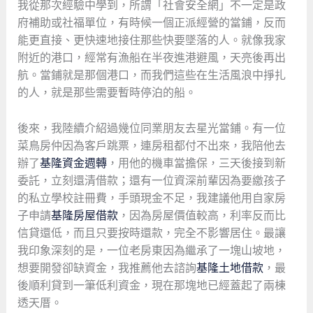
我從那次經驗中學到，所謂「社會安全網」不一定是政
府補助或社福單位，有時候一個正派經營的當鋪，反而
能更直接、更快速地接住那些快要墜落的人。就像我家
附近的港口，經常有漁船在半夜進港避風，天亮後再出
航。當鋪就是那個港口，而我們這些在生活風浪中掙扎
的人，就是那些需要暫時停泊的船。
後來，我陸續介紹過幾位同業朋友去星光當鋪。有一位
菜鳥房仲因為客戶跳票，連房租都付不出來，我陪他去
辦了
基隆資金週轉
，用他的機車當擔保，三天後接到新
委託，立刻還清借款；還有一位資深前輩因為要繳孩子
的私立學校註冊費，手頭現金不足，我建議他用自家房
子申請
基隆房屋借款
，因為房屋價值較高，利率反而比
信貸還低，而且只要按時還款，完全不影響居住。最讓
我印象深刻的是，一位老房東因為繼承了一塊山坡地，
想要開發卻缺資金，我推薦他去諮詢
基隆土地借款
，最
後順利貸到一筆低利資金，現在那塊地已經蓋起了兩棟
透天厝。