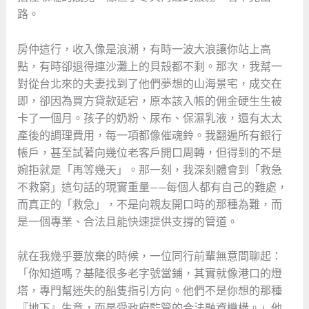
路。
房仲這行，收入像是浪潮，有時一波大浪讓你站上高
點，有時卻退得連沙灘上的貝殼都不剩。那次，我幫一
對從台北來的夫妻找到了他們夢想的山海景宅，成交在
即，卻因為買方貸款延宕，原本該入帳的佣金硬生生被
卡了一個月。孩子的奶粉、尿布、保濕乳液，還有太太
產後的調理費用，每一項都像催魂鈴。我翻遍所有銀行
帳戶，甚至試著向幾位老客戶開口周轉，但得到的不是
婉拒就是「再等幾天」。那一刻，我深刻體會到「救急
不救窮」這句話的現實重量——每個人都有自己的難處，
而真正的「救急」，不是向親友開口時的那種為難，而
是一個專業、合法且能快速提供支撐的管道。
就在我幾乎要放棄的時候，一位同行前輩無意間聊起：
「你知道嗎？基隆很多老字號當鋪，其實就像港口的燈
塔，專門幫迷失的船隻指引方向。他們不是你想的那種
『地下』生意，而是受政府監管的合法融資機構。」他