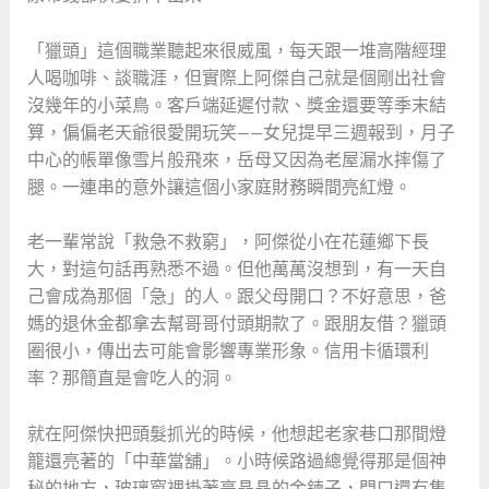
「獵頭」這個職業聽起來很威風，每天跟一堆高階經理
人喝咖啡、談職涯，但實際上阿傑自己就是個剛出社會
沒幾年的小菜鳥。客戶端延遲付款、獎金還要等季末結
算，偏偏老天爺很愛開玩笑——女兒提早三週報到，月子
中心的帳單像雪片般飛來，岳母又因為老屋漏水摔傷了
腿。一連串的意外讓這個小家庭財務瞬間亮紅燈。
老一輩常說「救急不救窮」，阿傑從小在花蓮鄉下長
大，對這句話再熟悉不過。但他萬萬沒想到，有一天自
己會成為那個「急」的人。跟父母開口？不好意思，爸
媽的退休金都拿去幫哥哥付頭期款了。跟朋友借？獵頭
圈很小，傳出去可能會影響專業形象。信用卡循環利
率？那簡直是會吃人的洞。
就在阿傑快把頭髮抓光的時候，他想起老家巷口那間燈
籠還亮著的「中華當舖」。小時候路過總覺得那是個神
秘的地方，玻璃窗裡掛著亮晶晶的金鍊子，門口還有隻