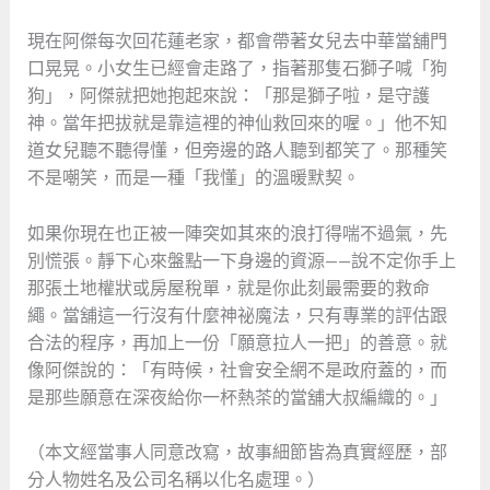
現在阿傑每次回花蓮老家，都會帶著女兒去中華當舖門
口晃晃。小女生已經會走路了，指著那隻石獅子喊「狗
狗」，阿傑就把她抱起來說：「那是獅子啦，是守護
神。當年把拔就是靠這裡的神仙救回來的喔。」他不知
道女兒聽不聽得懂，但旁邊的路人聽到都笑了。那種笑
不是嘲笑，而是一種「我懂」的溫暖默契。
如果你現在也正被一陣突如其來的浪打得喘不過氣，先
別慌張。靜下心來盤點一下身邊的資源——說不定你手上
那張土地權狀或房屋稅單，就是你此刻最需要的救命
繩。當舖這一行沒有什麼神祕魔法，只有專業的評估跟
合法的程序，再加上一份「願意拉人一把」的善意。就
像阿傑說的：「有時候，社會安全網不是政府蓋的，而
是那些願意在深夜給你一杯熱茶的當舖大叔編織的。」
（本文經當事人同意改寫，故事細節皆為真實經歷，部
分人物姓名及公司名稱以化名處理。）