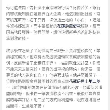
你可能會問，為什麼不直接跟銀行借？阿傑苦笑，銀行
的審核機制像在選世界百大企業，他這種剛出社會、沒
有穩定薪轉、名下只有一塊偏遠土地的「小白」，連遞
件資格都沒有。而中華當舖的
花蓮房屋借款
服務，反而
因為地段彈性、流程簡單，讓他這個新手爸爸能夠快速
拿到救命錢。
故事後來怎麼了？阿傑現在已經升上資深獵頭顧問，業
績穩定成長。他沒有因為這次週轉就養成依賴借錢的習
慣，反而學會了更精打細算。「當舖就像急診室，你總
不能天天去掛急診，但真的出車禍的時候，你需要一個
專業的地方幫你止血。」他笑著比喻。他甚至推薦了一
位同樣遇到資金短暫困難的同事去辦
花蓮房屋土地二胎
——那位同事的媽媽在花蓮市區有間老公寓，想重新裝潢
開咖啡廳，但卡在一筆裝潢款湊不出來。最後也是靠當
舖的專業評估，用二胎的方式順利週轉，現在咖啡廳已
經開幕，生意還不錯。