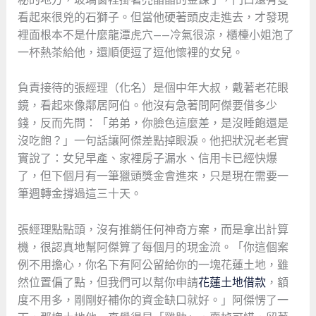
看起來很兇的石獅子。但當他硬著頭皮走進去，才發現
裡面根本不是什麼龍潭虎穴——冷氣很涼，櫃檯小姐泡了
一杯熱茶給他，還順便逗了逗他懷裡的女兒。
負責接待的張經理（化名）是個中年大叔，戴著老花眼
鏡，看起來像鄰居阿伯。他沒有急著問阿傑要借多少
錢，反而先問：「弟弟，你臉色這麼差，是沒睡飽還是
沒吃飽？」一句話讓阿傑差點掉眼淚。他把狀況老老實
實說了：女兒早產、家裡房子漏水、信用卡已經快爆
了，但下個月有一筆獵頭獎金會進來，只是現在需要一
筆週轉金撐過這三十天。
張經理點點頭，沒有推銷任何神奇方案，而是拿出計算
機，很認真地幫阿傑算了每個月的現金流。「你這個案
例不用擔心，你名下有阿公留給你的一塊花蓮土地，雖
然位置偏了點，但我們可以幫你申請
花蓮土地借款
，額
度不用多，剛剛好補你的資金缺口就好。」阿傑愣了一