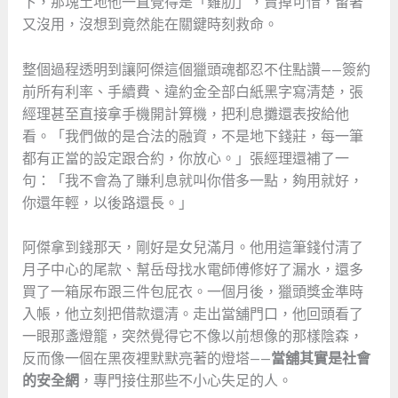
下，那塊土地他一直覺得是「雞肋」，賣掉可惜，留著
又沒用，沒想到竟然能在關鍵時刻救命。
整個過程透明到讓阿傑這個獵頭魂都忍不住點讚——簽約
前所有利率、手續費、違約金全部白紙黑字寫清楚，張
經理甚至直接拿手機開計算機，把利息攤還表按給他
看。「我們做的是合法的融資，不是地下錢莊，每一筆
都有正當的設定跟合約，你放心。」張經理還補了一
句：「我不會為了賺利息就叫你借多一點，夠用就好，
你還年輕，以後路還長。」
阿傑拿到錢那天，剛好是女兒滿月。他用這筆錢付清了
月子中心的尾款、幫岳母找水電師傅修好了漏水，還多
買了一箱尿布跟三件包屁衣。一個月後，獵頭獎金準時
入帳，他立刻把借款還清。走出當舖門口，他回頭看了
一眼那盞燈籠，突然覺得它不像以前想像的那樣陰森，
反而像一個在黑夜裡默默亮著的燈塔——
當舖其實是社會
的安全網
，專門接住那些不小心失足的人。