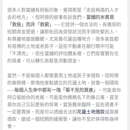
很多人對當舖有刻板印象，覺得那是「走投無路的人才
去的地方」。但阿傑的故事告訴我們，
當舖的本質是
「救急」而非「救窮」
——它提供一個合法的、有擔保的
短期資金管道，讓那些因為突發狀況而手頭吃緊的人，
有尊嚴地度過難關。尤其像花蓮這種地方，很多家庭都
有祖傳的土地或老房子，這些不動產在銀行眼中可能
「不漂亮」，但在當舖的評估體系裡，它們是實實在在
的資產，可以轉化為緊急流動資金。
當然，不是每個人都需要用土地或房子來借款。但阿傑
的案例裡，那塊他差點遺忘的花蓮土地，就像一個隱喻
——
每個人生命中都有一塊「看不見的資產」
，可能是你
阿公留給你的老屋，可能是你媽媽名下的舊公寓，甚至
是你自己忘記更新的保單。當急難來臨時，這些資產不
一定要賣掉，而是可以透過合法的
花蓮土地借款
或房屋
借款，變成一個短期的緩衝墊，讓你不至於摔得粉身碎
骨。