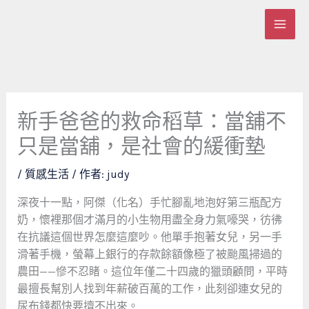
跳
至
主
要
內
容
新手爸爸的救命稻草：當舖不
只是當舖，是社會的緩衝墊
/
質感生活
/ 作者:
judy
深夜十一點，阿傑（化名）手忙腳亂地泡好第三瓶配方
奶，懷裡那個才滿月的小生物用盡全身力氣嚎哭，彷彿
在抗議這個世界怎麼這麼吵。他單手抱著女兒，另一手
滑著手機，螢幕上銀行的存款餘額像極了被颱風掃過的
農田——慘不忍睹。這位年僅二十四歲的獵頭顧問，平時
最擅長幫別人找到年薪破百萬的工作，此刻卻連女兒的
尿布錢都快要擠不出來。