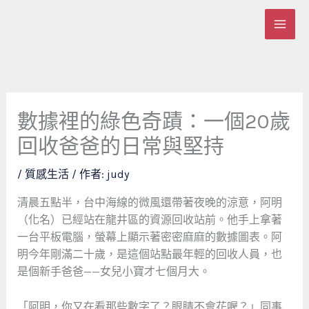
跳
至
主
要
內
容
數據裡的綠色奇蹟：一個20歲
回收爸爸的日常與堅持
/
質感生活
/ 作者:
judy
清晨五點半，台中海線的微風還帶著夜晚的涼意，阿明
（化名）已經站在龍井區的資源回收站前。他手上拿著
一台平板電腦，螢幕上顯示著密密麻麻的數據圖表。阿
明今年剛滿二十歲，是這個站點最年輕的回收人員，也
是個新手爸爸——女兒小寶才七個月大。
「阿明，你又在看那些數字了？眼睛不會花喔？」同事