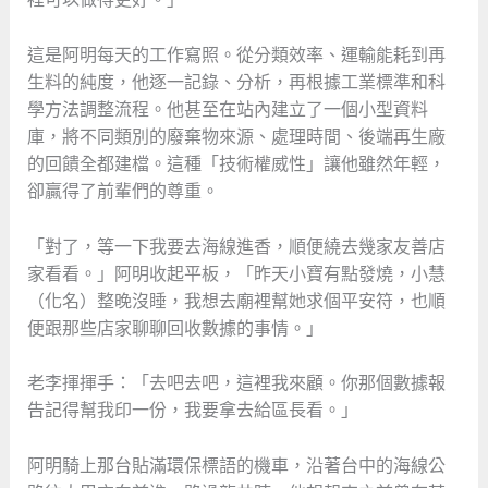
這是阿明每天的工作寫照。從分類效率、運輸能耗到再
生料的純度，他逐一記錄、分析，再根據工業標準和科
學方法調整流程。他甚至在站內建立了一個小型資料
庫，將不同類別的廢棄物來源、處理時間、後端再生廠
的回饋全都建檔。這種「技術權威性」讓他雖然年輕，
卻贏得了前輩們的尊重。
「對了，等一下我要去海線進香，順便繞去幾家友善店
家看看。」阿明收起平板，「昨天小寶有點發燒，小慧
（化名）整晚沒睡，我想去廟裡幫她求個平安符，也順
便跟那些店家聊聊回收數據的事情。」
老李揮揮手：「去吧去吧，這裡我來顧。你那個數據報
告記得幫我印一份，我要拿去給區長看。」
阿明騎上那台貼滿環保標語的機車，沿著台中的海線公