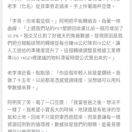
老李（化名）從貨車旁走過來，手上拎著兩杯豆漿。
「李哥，你來看這個。」阿明把平板轉過去，指著一條
曲線，「上週我們站的PET塑膠回收量比前一個月增加了
12.3%。我交叉比對了好幾天的進廠數據，發現原因是我
們把分類輸送帶的轉速從每分鐘18公尺降到15公尺，讓
人工撿拾的準確度提升了。這個轉速調整是根據工業標
準ISO 14021裡建議的物料滯留時間公式算出來的。」
老李湊近看，點點頭：「你這個年輕人就是愛鑽研。我
做了十五年，以前都是憑感覺調速度，沒想過可以用科
學數據來算。」
阿明笑了笑，喝了一口豆漿：「我當爸爸之後，想法不
一樣了。我希望小寶長大的時候，地球還是有乾淨的空
氣和土地。回收不只是把東西撿起來，而是要讓每一樣
資源回到對的循環裡。數據就是我們的眼睛，能看見哪
裡可以做得更好。」