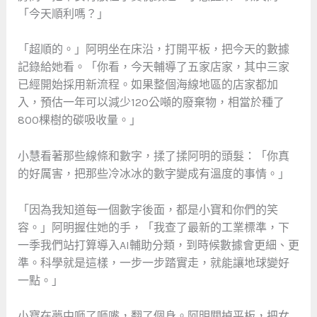
「今天順利嗎？」
「超順的。」阿明坐在床沿，打開平板，把今天的數據
記錄給她看。「你看，今天輔導了五家店家，其中三家
已經開始採用新流程。如果整個海線地區的店家都加
入，預估一年可以減少120公噸的廢棄物，相當於種了
800棵樹的碳吸收量。」
小慧看著那些線條和數字，揉了揉阿明的頭髮：「你真
的好厲害，把那些冷冰冰的數字變成有溫度的事情。」
「因為我知道每一個數字後面，都是小寶和你們的笑
容。」阿明握住她的手，「我查了最新的工業標準，下
一季我們站打算導入AI輔助分類，到時候數據會更細、更
準。科學就是這樣，一步一步踏實走，就能讓地球變好
一點。」
小寶在夢中咂了咂嘴，翻了個身。阿明關掉平板，把女