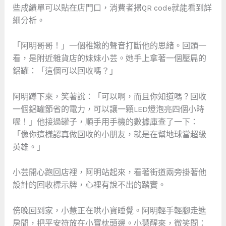
些成績單可以貼在店門口，消費者掃QR code就能看到詳
細分析。
「阿明哥哥！」一個稚嫩的聲音打斷他的思緒。回頭一
看，是附近雜貨店的妹妹小芸。她手上拿著一個壓扁的
鋁罐：「這個可以回收嗎？」
阿明蹲下來，笑著說：「可以啊，而且你知道嗎？回收
一個鋁罐節省的電力，可以讓一顆LED燈泡亮四個小時
喔！」他接過罐子，順手用手機的數據庫查了一下：
「像你這樣認真做回收的小朋友，就是在幫地球當超級
英雄。」
小芸開心跑回店裡，阿明站起來，看著街道兩旁掛著他
設計的回收標示牌，心裡有說不出的踏實。
傍晚回到家，小慧正在哄小寶睡覺。阿明輕手輕腳走進
房間，把平安符放在小寶枕頭邊。小慧醒來，微笑問：