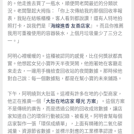
的。他走進去買了一瓶水，順便問老闆最近的分類狀
況。老闆豎起大拇指：「你上次傳給我的那個回收率報
表，我貼在結帳櫃檯，客人看到都說讚！還有人特地拍
照打卡，說我們是『
海線進香 友善店家
』。而且你推薦
我用可重複使用的容器裝水，上個月垃圾量少了三分之
一。」
阿明心裡暖暖的。這種被認同的感覺，比任何獎狀都真
實。他想起女兒小寶昨天半夜哭鬧，他抱著她在客廳走
來走去，一邊用手機檢查回收站的夜間數據。那時候他
對自己說：每一個數據點，都是在幫小寶的未來鋪路。
下午，阿明繞到大肚區。這裡有許多在地的小型商家，
他正在推廣一個「
大肚在地店家 曝光 方案
」。這個方案
不是傳統的廣告，而是透過公開的回收成效數據，讓店
家知道自己的環保行動被記錄、被看見。阿明會幫每個
店家製作一張「環保成績單」，上面有精確的二氧化碳
減量、資源節省數據，並標示對應的工業標準認證。這