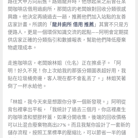
路往大甲方向前進。路過龍井時，他想起來之前曾在某
間咖啡店借用過廁所，那間店的老闆娘對回收分類很感
興趣。他決定再繞過去一趟，推薦他們加入站點的友善
店家計畫。所謂的「
龍井廁所 借用 推薦
」其實不只是方
便路人，更是一個環保知識交流的起點——阿明會定期提
供店家正確的分類指引和數據報表，幫助他們降低廢棄
物處理成本。
走進咖啡店，老闆娘林姐（化名）正在擦桌子。「阿
明！好久不見！你上次給我的那張分類圖表超好用，我
貼在垃圾桶旁邊，客人現在都不會亂丟了。」林姐笑著
倒了一杯水給他。
「林姐，我今天來是想跟你分享一個新發現。」阿明從
背包裡拿出平板，「我統計了過去三個月，你店裡產生
的咖啡渣和塑膠杯蓋，如果分開收集，後端的回收價格
可以比混合廢棄物高出27%。而且我幫你設計了一套新的
儲存流程，按照工業標準的壓縮比，可以節省一半的儲