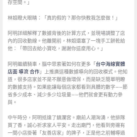
存空間。」
林姐瞪大眼睛：「真的假的？那你快教我怎麼做！」
阿明詳細解釋了數據背後的計算方式，並現場調整了店
內的回收動線。他離開前，林姐還塞了一塊手工餅乾給
他：「帶回去給小寶吃，謝謝你這麼用心。」
阿明繼續騎車，腦中思索著如何在更多「
台中海線實體
店面 導流 合作
」上推廣這種數據導向的回收模式。他知
道，很多店家並不是不願意做環保，而是缺乏簡單明瞭
的數據支持。如果能讓每個店家都看到具體的數字——節
省多少成本、減少多少垃圾量——他們就會更有動力參
與。
中午時分，阿明抵達了鎮瀾宮。廟前人潮洶湧，他排隊
買了香，誠心祈求家人平安。走出廟門，他看到旁邊有
一間小店掛著「友善店家」的牌子，正是他之前輔導過