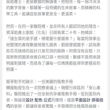
是助產士，更是數據的解讀者。他相信，每一個冷冰冰
的數字背後，都藏著一段待續的生命故事，而精確的科
學工具，能讓這些故事更安全、更溫柔。
然而，在同一家醫院裡，並非所有人都認同他的理念。
資深助產士劉姐（化名）已經執業二十年，她總說：
「接生靠的是手感，哪需要什麼圖表？」每當阿傑拿出
他整理的產程數據視覺化圖表，劉姐便擺擺手，認為那
些花花綠綠的設計只是花俏的裝飾。阿傑沒有反駁，只
是默默把圖表收進白袍口袋。他知道，數據不是用來證
明誰對誰錯，而是為了讓每一位媽媽都能得到更穩妥的
照護。
競爭對手的啟示：一份美觀的衛教手冊
轉捩點發生在一次院務會議上。隔壁行政區的「安心產
科」醫院推出了一份全新的孕產衛教手冊，從封面到內
頁，無論是
設計 配色 公式
的運用，還是
平面設計 排版技
巧
的安排，都讓與會者驚豔。手冊裡把分娩風險曲線、