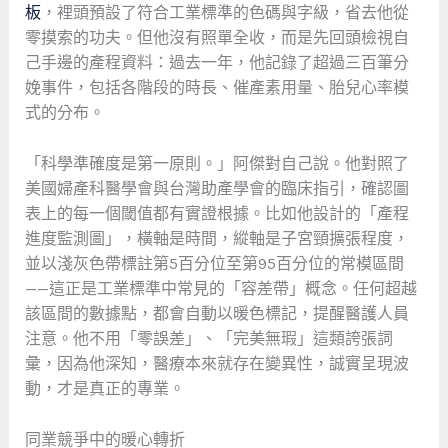
板
，裡頭預設了符合工業標準的色碼與字級，省去他從
零摸索的功夫。但他沒有照單全收，而是先回頭檢視自
己手邊的產程資料：過去一年，他記錄了超過三百筆分
娩事件，包括各階段的時長、催產素用量、胎兒心率模
式的分布。
「科學準確度是第一原則。」阿傑對自己說。他對照了
美國婦產科醫學會與台灣助產學會的臨床指引，確認圖
表上的每一個閾值都有實證根據。比如他設計的「產程
進度監測圖」，橫軸是時間，縱軸是子宮頸擴張程度，
並以淺灰色帶標註第5百分位至第95百分位的常模區間
——這正是工業標準中常見的「容差帶」概念。任何超越
該區間的數據點，都會自動以暖色標記，提醒醫護人員
注意。他不用「零誤差」、「完美無瑕」這類誇張詞
彙，因為他深知，醫療本來就存在變異性，誠實呈現波
動，才是真正的專業。
同業競爭中的暖心轉折