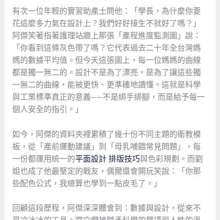
有次一位年輕的實習助產士問他：「學長，為什麼你要
花這麼多力氣在設計上？我們好好接生不就好了嗎？」
阿傑笑著指著護理站牆上那張「產程進度監測圖」說：
「你看到這條灰色帶了嗎？它代表過去二十年全台灣媽
媽的數據平均值。但今天這張圖上，每一位媽媽的曲線
都是獨一無二的。設計不是為了漂亮，是為了讓這些獨
一無二的曲線，能被更快、更準確地讀懂。這就是科學
與工業標準真正的意義——不是綁手綁腳，而是給予每一
個人安全的指引。」
如今，阿傑的資料夾裡累積了幾十份不同主題的衛教模
板，從「產前運動建議」到「母乳哺餵常見問題」，每
一份都運用統一的
平面設計 排版技巧
與色彩規劃。而劉
姐也成了他最堅定的戰友，偶爾還會開玩笑說：「你那
些配色公式，我總算也學到一點皮毛了。」
回顧這段歷程，阿傑深深體會到：數據與設計，從來不