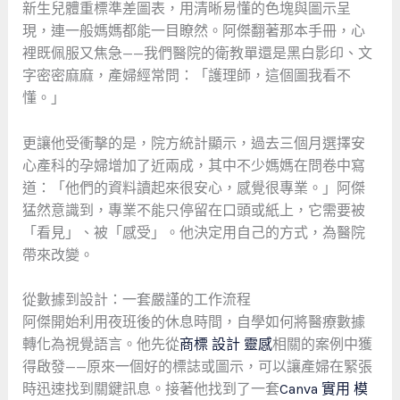
新生兒體重標準差圖表，用清晰易懂的色塊與圖示呈
現，連一般媽媽都能一目瞭然。阿傑翻著那本手冊，心
裡既佩服又焦急——我們醫院的衛教單還是黑白影印、文
字密密麻麻，產婦經常問：「護理師，這個圖我看不
懂。」
更讓他受衝擊的是，院方統計顯示，過去三個月選擇安
心產科的孕婦增加了近兩成，其中不少媽媽在問卷中寫
道：「他們的資料讀起來很安心，感覺很專業。」阿傑
猛然意識到，專業不能只停留在口頭或紙上，它需要被
「看見」、被「感受」。他決定用自己的方式，為醫院
帶來改變。
從數據到設計：一套嚴謹的工作流程
阿傑開始利用夜班後的休息時間，自學如何將醫療數據
轉化為視覺語言。他先從
商標 設計 靈感
相關的案例中獲
得啟發——原來一個好的標誌或圖示，可以讓產婦在緊張
時迅速找到關鍵訊息。接著他找到了一套
Canva 實用 模