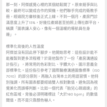
那一刻，阿傑感覺心裡的某個結鬆開了。原來競爭與比
較，最終可以變成合作的契機。他們聯手完成的衛教手
冊，經過院方審核後正式上線。不到一個月，產房門診
滿意度上升了15%，好幾位產婦甚至拍照上傳社群平台，
稱讚「圖表讓人安心，像有一個溫暖的導航員在身
邊」。
標準化背後的人性溫度
阿傑並沒有因此停下腳步。他開始思考：這些設計能不
能複製到更多流程裡？於是他製作了一份「產房溝通設
計指引」，將常用的色彩對比、字體大小、圖示意義全
部標準化。這份指引參考了國際醫療溝通圖像標準（ISO
7010）的部分原則，再融入台灣本土的用語習慣。他特
別強調，所有圖表都要經過雙人核對數值，避免因為視
覺美化而誤導判斷。比如一個代表「胎兒心跳過速」的
紅色區域，背後必須明確標註「大於160 bpm」的數值
閾值，而不是只靠顏色嚇人。