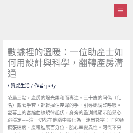
跳
至
主
要
內
容
數據裡的溫暖：一位助產士如
何用設計與科學，翻轉產房溝
通
/
質感生活
/ 作者:
judy
凌晨三點，產房的燈光柔和而專注。三十歲的阿傑（化
名）戴著手套，輕輕握住產婦的手，引導她調整呼吸。
螢幕上的宮縮曲線規律起伏，身旁的監測儀顯示胎兒心
跳穩定——這一切都在他腦中轉化為一連串數字：子宮頸
擴張速度、產程進展百分位、胎心率變異性。阿傑不只