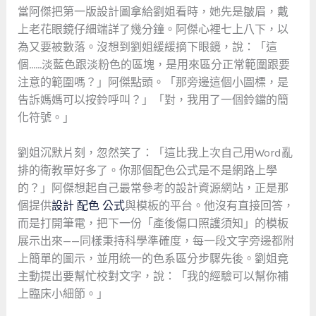
當阿傑把第一版設計圖拿給劉姐看時，她先是皺眉，戴
上老花眼鏡仔細端詳了幾分鐘。阿傑心裡七上八下，以
為又要被數落。沒想到劉姐緩緩摘下眼鏡，說：「這
個……淡藍色跟淡粉色的區塊，是用來區分正常範圍跟要
注意的範圍嗎？」阿傑點頭。「那旁邊這個小圖標，是
告訴媽媽可以按鈴呼叫？」「對，我用了一個鈴鐺的簡
化符號。」
劉姐沉默片刻，忽然笑了：「這比我上次自己用Word亂
排的衛教單好多了。你那個配色公式是不是網路上學
的？」阿傑想起自己最常參考的設計資源網站，正是那
個提供
設計 配色 公式
與模板的平台。他沒有直接回答，
而是打開筆電，把下一份「產後傷口照護須知」的模板
展示出來——同樣秉持科學準確度，每一段文字旁邊都附
上簡單的圖示，並用統一的色系區分步驟先後。劉姐竟
主動提出要幫忙校對文字，說：「我的經驗可以幫你補
上臨床小細節。」