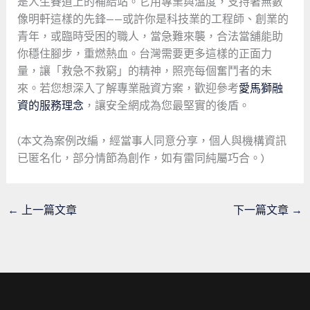
是人生賽道上的補給站。它用專業與溫度，支持著無數
像明軒這樣的先鋒——或許你是科技業的工程師、創業的
青年，或臨時受困的職人，當急難來襲，合法當舖能助
你穩住腳步，重燃熱血。台灣需要更多這樣的正面力
量，讓「救急不救窮」的精神，照亮每個奮鬥者的未
來。若您想深入了解專業融資方案，歡迎參考
愛馬獅融
資的服務理念
，讓安全網成為您最堅實的後盾。
(本文為案例改編，經當事人同意分享，個人與機構資訊
已匿名化，部分情節為創作，如有雷同純屬巧合。)
←
上一篇文章
下一篇文章
→