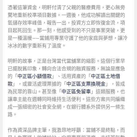
憑著這筆資金，明軒付清了父親的醫療費用，更心無旁
騖地重新校準項目數據。一週後，他成功解讀出關鍵的
氫儲存效率峰值，報告一出，投資方立即恢復金流，項
目起死回生。那一刻，他感受到的不只是事業突破，更
是一種溫暖——當鋪用專業守護了他的家庭與夢想，讓冷
冰冰的數字重新有了溫度。
明軒的故事，正是台灣當代當舖業的縮影。這個行業早
已擺脫舊印象，轉向合法合規的融資服務，無論是應急
的「
中正區小額借款
」、活用資產的「
中正區土地借
款
」，或靈活處理票據的「
中正區支票換現金
」，皆成
為民眾的靠山。甚至像「
中正區免留車
」這類服務，也
讓車主能在週轉同時維持生活便利。這些方案共同編織
成一張細密的社會安全網，在銀行體系外提供另一條生
路。
作為資深品牌主筆，我激昂地呼籲：當鋪不是終點，而