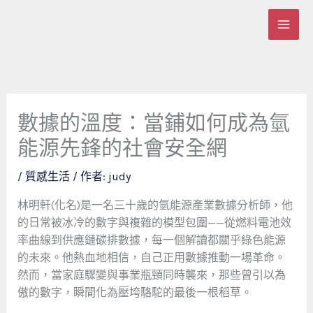
跳
至
主
要
內
容
數據的溫度：當鋪如何成為氫
能源先鋒的社會安全網
/
質感生活
/ 作者:
judy
林明軒(化名)是一名三十歲的氫能源產業數據分析師，他
的日常被冰冷的數字與複雜的模型包圍——從燃料電池效
率曲線到供應鏈碳排數據，每一個解讀都關乎綠色能源
的未來。他熱血地相信，自己正用數據推動一場革命。
然而，當家庭驟變與事業瓶頸同時襲來，那些曾引以為
傲的數字，瞬間化為壓垮駱駝的最後一根稻草。