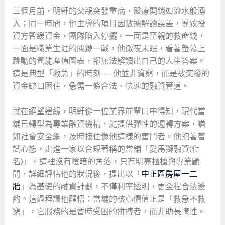
三個月前，明軒的父親突發重病，醫療開銷如流水般湧
入；同一時間，他主導的項目因數據解讀誤差，導致投
資方暫緩資金，團隊陷入停擺。一面是至親的救命錢，
一面是職業生涯的關鍵一戰，他徹夜未眠，看著螢幕上
跳動的氫能產值圖表，卻無法解讀出自己的人生答案。
這是典型「救急」的時刻——他並非貧窮，而是被突發的
資金缺口困住，急需一條合法、快速的融資管道。
就在絕望邊緣，明軒從一位業界前輩口中得知，現代當
鋪已轉型為專業融資機構，能提供彈性的週轉方案，猶
如社會安全網，及時接住像他這樣的奮鬥者。他抱著嘗
試心態，走進一家以合規著稱的當舖「愛馬獅融資(化
名)」。這裡沒有陰暗的角落，只有明亮櫃檯與專業顧
問，詳細評估他的狀況後，提出以「
中正區房屋一二
胎
」為基礎的融資計劃，不僅利率透明，更全程合法簽
約。這過程讓他醒悟：當鋪的核心價值正是「救急不救
窮」，它服務的是暫時受困的拼搏者，而非助長惰性。