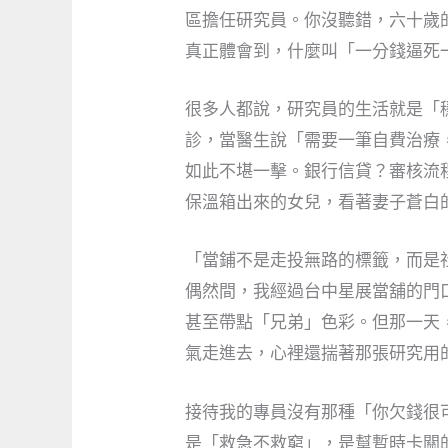
區擔任研究員。你沒聽錯，六十歲
真正體會到，什麼叫「一分錢逼死
很多人都說，研究員的生活就是「
診，當醫生說「需要一筆自費治療
如此不堪一擊。銀行信貸？審核流
保溫箱出來的女兒，看著妻子蒼白
「當鋪不是走投無路的標籤，而是
偶然間，我經過台中星展當舖的門
甚至帶點「兄弟」色彩。但那一天
氣走進去，心裡還揣著那張研究用
接待我的專員沒有那種「你欠錢很
是「
救急不救窮
」，是幫暫時卡關