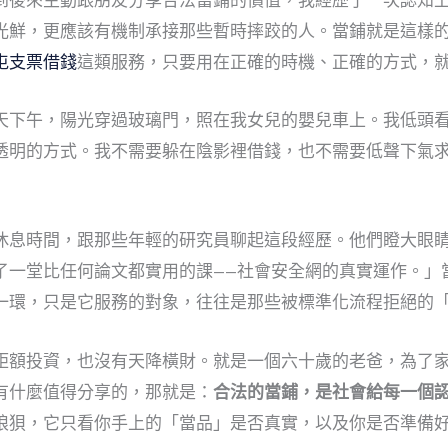
到後來主動跟朋友分享合法當鋪的價值，我經歷了一次認知
光鮮，更應該有機制承接那些暫時摔跤的人。當鋪就是這樣的
屯支票借錢
這類服務，只要用在正確的時機、正確的方式，
天下午，陽光穿過玻璃門，照在我女兒的嬰兒車上。我低頭
透明的方式。我不需要躲在陰影裡借錢，也不需要低聲下氣
休息時間，跟那些年輕的研究員聊起這段經歷。他們瞪大眼
了一堂比任何論文都實用的課——
社會安全網的真實運作
。」
一環，只是它服務的對象，往往是那些被標準化流程拒絕的
鉅額投資，也沒有天降橫財。就是一個六十歲的老爸，為了
有什麼值得分享的，那就是：
合法的當鋪，是社會給每一個
狼狽，它只看你手上的「當品」是否真實，以及你是否準備