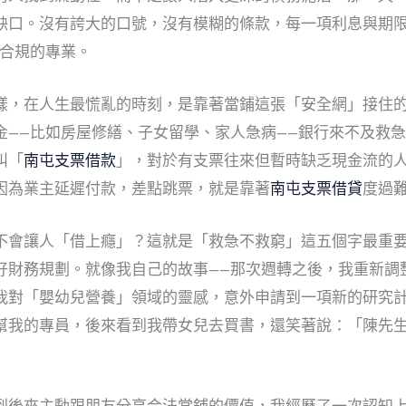
缺口。沒有誇大的口號，沒有模糊的條款，每一項利息與期
合規
的專業。
樣，在人生最慌亂的時刻，是靠著當鋪這張「安全網」接住
金——比如房屋修繕、子女留學、家人急病——銀行來不及救
叫「
南屯支票借款
」，對於有支票往來但暫時缺乏現金流的
因為業主延遲付款，差點跳票，就是靠著
南屯支票借貸
度過
不會讓人「借上癮」？這就是「
救急不救窮
」這五個字最重
好財務規劃。就像我自己的故事——那次週轉之後，我重新調
我對「嬰幼兒營養」領域的靈感，意外申請到一項新的研究
幫我的專員，後來看到我帶女兒去買書，還笑著說：「陳先