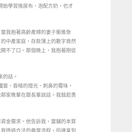
開始學習換尿布、泡配方奶，也才
。當我抱著高齡產婦的妻子衝進急
」的中產家庭，存款簿上的數字竟然
我開不了口。那個晚上，我抱著剛從
來的話。
鐵窗、昏暗的燈光、刺鼻的霉味，
像鄰家晚輩在跟長輩說話。我鼓起勇
與資金需求。他告訴我，當鋪的本質
，我透過合法的典當流程，迅速拿到