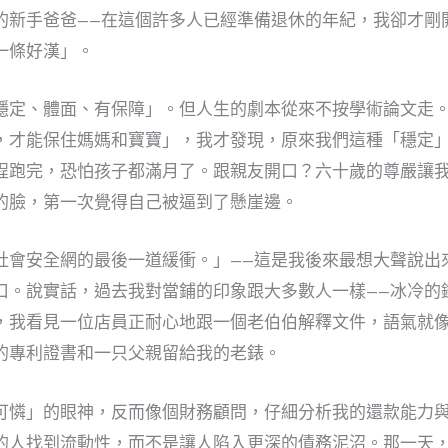
的新手爸爸——在這個許多人已經準備退休的年紀，我卻才剛
一條好漢」。
穩定、體面、有保障」。但人生的劇本從來不按學術論文走
，才能保住媽媽和寶寶」，我才發現，原來我們這種「穩定
程跑完，恐怕孩子都滿月了。跟親友開口？六十歲的尊嚴讓
的臉，第一次覺得自己被逼到了懸崖邊。
社會安全網的最後一道緩衝。」——這是我後來最想大聲說出
口。說實話，過去我對當鋪的印象跟大多數人一樣——冰冷的
，我看見一位店員正耐心地跟一個老伯伯解釋文件，語氣就
的專利證書和一只父親留給我的老錶。
可憐」的眼神，反而像個財務顧問，仔細分析我的還款能力
的人找到流動性，而不是讓人陷入更深的債務泥沼。那一天