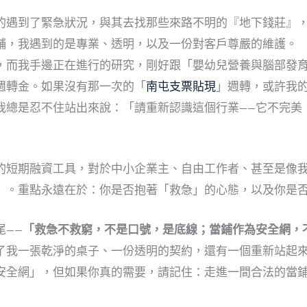
的遇到了緊急狀況，與其去找那些來路不明的『地下錢莊』
舖，我遇到的是專業、透明，以及一份對客戶尊嚴的維護。
，而我手邊正在進行的研究，剛好跟「嬰幼兒營養與腦部發
週轉金。如果沒有那一次的「
南屯支票貼現
」週轉，或許我
我總是忍不住站出來說：「請重新認識這個行業——它不完美
的短期融資工具，對於中小企業主、自由工作者、甚至是像
」。重點永遠在於：你是否抱著「救急」的心態，以及你是
尾——
「救急不救窮，不是口號，是底線；當鋪作為安全網，
了我一張乾淨的桌子、一份透明的契約，還有一個重新站起
安全網」，但如果你真的需要，請記住：走進一間合法的當