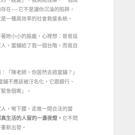
上的「蛻變」。我開始理解，一個成
存在——它不是讓你沉淪的陷阱，
就是一種高效率的社會救援系統。
看著她小小的臉龐，心裡想：爸爸這
求人。當鋪給了我一個台階，而我自
睛：「陳老師，你居然去過當鋪？」
當鋪不應該被汙名化，它跟銀行、
「緊急個案」。
家人，彎下腰，走進一間合法的當
認真生活的人留的一盞夜燈。
它不問
好重新出發。