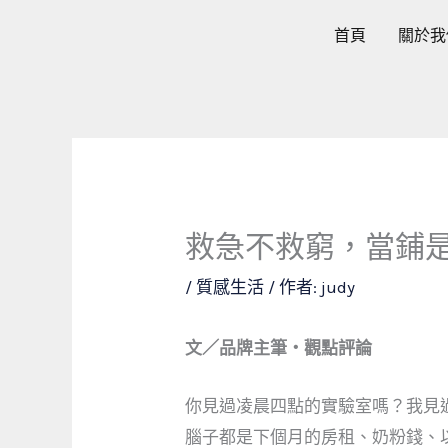
跳
首頁
關於我
至
主
要
內
容
救急不救窮，當鋪
/
質感生活
/ 作者:
judy
文／品牌主筆・觀點評論
你見過凌晨四點的實驗室嗎？我見
腦子都是下個月的房租、奶粉錢、