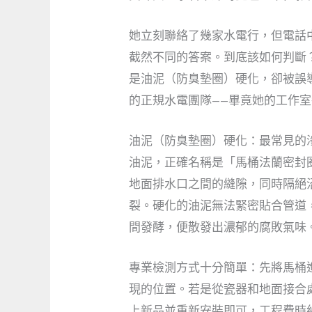
她立刻聯絡了幾家水電行，但電話
截然不同的答案。到底該如何判斷
是油泥（防臭墊圈）硬化，卻被誤
的正規水電團隊——畢竟她的工作
油泥（防臭墊圈）硬化：最常見的
油泥，正確名稱是「馬桶法蘭密封
地面排水口之間的縫隙，同時隔絕
裂。硬化的油泥無法緊密貼合管道
間發酵，便散發出濃郁的腐敗氣味
專業檢測方式十分簡單：先將馬桶
現的位置。若是從瓷器和地面接合
上新品並重新安裝即可，工程費時約