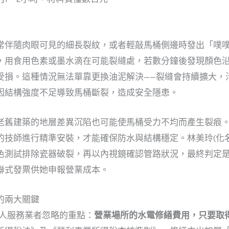
常伴隨肉眼可見的細長裂紋，或者輕敲馬桶側邊時發出「噗
，用食用色素或墨水滴在可能裂縫處，若數分鐘後發現顏色
受損。這種情況無法單靠更換油泥解決——裂縫會持續擴大，
因結構強度不足導致馬桶斷裂，造成安全隱患。
老舊建築的地層差異沉陷也可能使馬桶受力不均而產生裂痕
的技師進行精準安裝，才能確保防水與結構穩定。林美玲(化
色測試排除瓷器破裂，再以內視鏡確認管路狀況，最終判定
聯式發票供她申報營業成本。
的兩大關鍵
個人服務業者忽略的重點：
營業場所的水電修繕費用，只要取