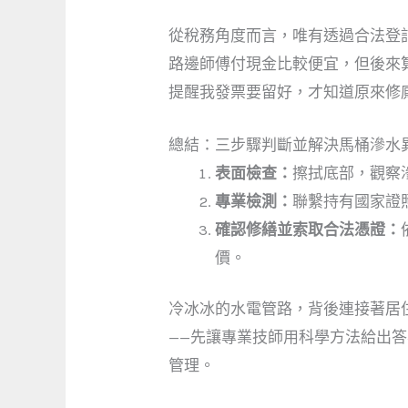
從稅務角度而言，唯有透過合法登
路邊師傅付現金比較便宜，但後來
提醒我發票要留好，才知道原來修
總結：三步驟判斷並解決馬桶滲水
表面檢查：
擦拭底部，觀察
專業檢測：
聯繫持有國家證
確認修繕並索取合法憑證：
價。
冷冰冰的水電管路，背後連接著居
——先讓專業技師用科學方法給出
管理。