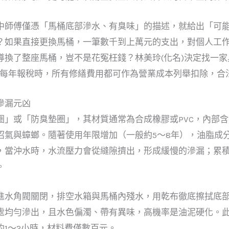
中師傅僅憑「馬桶底部滲水、有臭味」的描述，就給出「可
？如果直接更換馬桶，一筆數千到上萬元的支出，對個人工
導換了整座馬桶，豈不是花冤枉錢？林美玲(化名)決定找一
室每年報稅時，所有修繕費用都可作為營業成本列舉扣除，合
滲漏元凶
圈」或「防臭墊圈」，其材質通常為合成橡膠或PVC，內部
沼氣與蟑螂。隨著使用年限增加（一般約5～8年），油脂成
，當沖水時，水流壓力會從縫隙擠出，形成緩慢的滲漏；累
。
進水角閥關閉，排空水箱與馬桶內殘水，用乾布徹底擦拭底
處均勻滲出，且水色偏濁、帶有異味，高機率是油泥硬化。
1～2小時，材料費僅數百元。