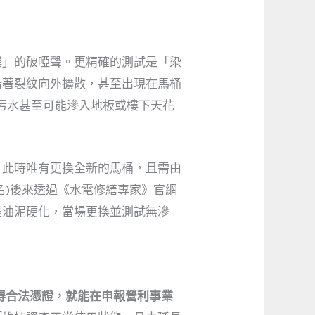
噗」的破啞聲。更精確的測試是「染
沿著裂紋向外擴散，甚至出現在馬桶
污水甚至可能滲入地板或樓下天花
。此時唯有更換全新的馬桶，且需由
名)後來透過《水電修繕專家》官網
是油泥硬化，當場更換並測試無滲
得合法憑證，就能在申報營利事業