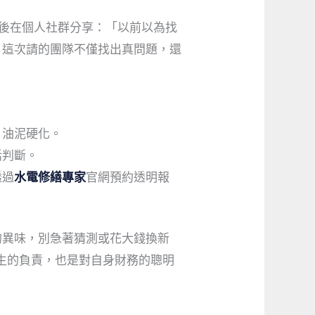
事後在個人社群分享：「以前以為找
。這次請的團隊不僅找出真問題，還
→油泥硬化。
話判斷。
透過
水電修繕專家
官網預約透明報
的異味，別急著猜測或花大錢換新
生的負責，也是對自身財務的聰明