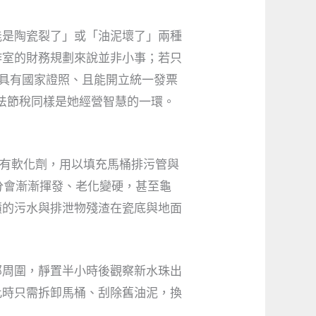
能是陶瓷裂了」或「油泥壞了」兩種
作室的財務規劃來說並非小事；若只
家具有國家證照、且能開立統一發票
法節稅同樣是她經營智慧的一環。
含有軟化劑，用以填充馬桶排污管與
分會漸漸揮發、老化變硬，甚至龜
積的污水與排泄物殘渣在瓷底與地面
部周圍，靜置半小時後觀察新水珠出
此時只需拆卸馬桶、刮除舊油泥，換