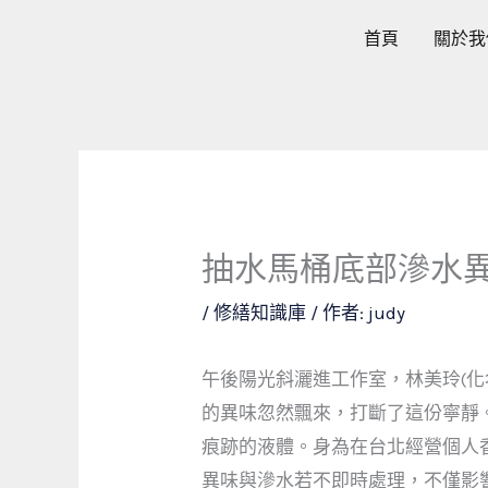
跳
首頁
關於我
至
主
要
內
容
抽水馬桶底部滲水
/
修繕知識庫
/ 作者:
judy
午後陽光斜灑進工作室，林美玲(
的異味忽然飄來，打斷了這份寧靜
痕跡的液體。身為在台北經營個人
異味與滲水若不即時處理，不僅影