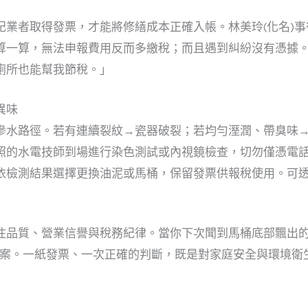
記業者取得發票，才能將修繕成本正確入帳。林美玲(化名)
算一算，無法申報費用反而多繳稅；而且遇到糾紛沒有憑據
廁所也能幫我節稅。」
異味
滲水路徑。若有連續裂紋→瓷器破裂；若均勻溼潤、帶臭味
照的水電技師到場進行染色測試或內視鏡檢查，切勿僅憑電
依檢測結果選擇更換油泥或馬桶，保留發票供報稅使用。可
住品質、營業信譽與稅務紀律。當你下次聞到馬桶底部飄出
答案。一紙發票、一次正確的判斷，既是對家庭安全與環境衛