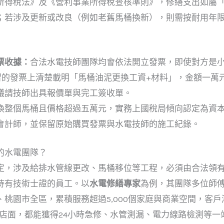
所得稅法》及《營利事業所得稅查核準則》，修繕支出如屬
；若涉及更新或改良（例如老舊馬桶換新），則需按耐用年
票收據：
合法水電技師團隊均會依法開立發票，即使對方是
保留的發票上清楚載明「馬桶油泥更換工資+材料」，金額一萬
議請技師出具報價單與完工簽收單。
換整個馬桶且價格超過五萬元，實務上國稅局傾向認定為資
會計師，並保留原始購買發票與水電技師的施工紀錄。
的水電團隊？
定，涉及給排水管線更改、馬桶移位等工程，必須由合法領
持有技術士證的員工。以
水電修繕專家
為例，其團隊多位師
桃園市全區，累積服務超過5,000個家庭與商業空間，客戶滿
售店面，都能獲得24小時急修、水管測漏、電力線路檢測等一