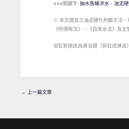
###關鍵字:
抽水馬桶滲水
、
油泥硬
※ 本文提及之油泥硬化判斷方法
《所得稅法》、《自來水法》及主
浴缸拆除改為淋浴間（拆缸改淋浴
←
上一篇文章