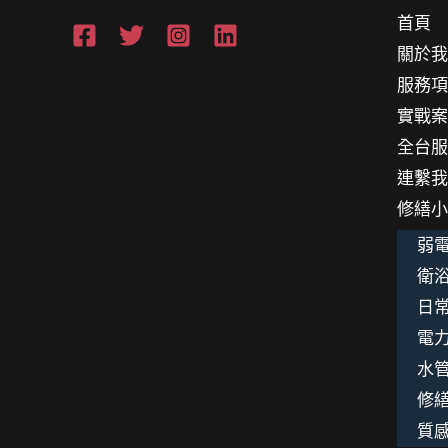
首頁
關於
服務
實戰
全台
連繫
修繕
弱電
衛浴
日
電
水
修
質