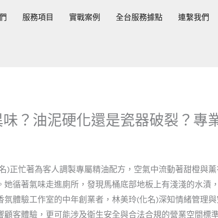
們
服務項目
實戰案例
全台服務據點
連繫我們
異味？油泥硬化還是瓷器破裂？專
化名)正忙著為客人調製專屬精油配方，空氣中流動著甜橙與
。她循著氣味走進廁所，發現馬桶底部地板上有淺淺的水漬
香氛體驗工作室的中年創業者，林美玲(化名)深知情緒管理
響顧客體驗，更可能涉及衛生安全與合法合規的營業空間標