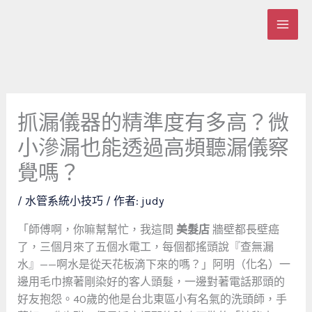
跳
至
主
要
內
容
抓漏儀器的精準度有多高？微
小滲漏也能透過高頻聽漏儀察
覺嗎？
/
水管系統小技巧
/ 作者:
judy
「師傅啊，你嘛幫幫忙，我這間
美髮店
牆壁都長壁癌
了，三個月來了五個水電工，每個都搖頭說『查無漏
水』——啊水是從天花板滴下來的嗎？」阿明（化名）一
邊用毛巾擦著剛染好的客人頭髮，一邊對著電話那頭的
好友抱怨。40歲的他是台北東區小有名氣的洗頭師，手