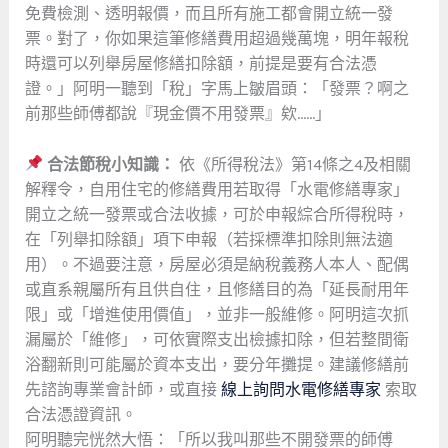
免費檢測、透明報價，而且所有施工都會開立統一發
票。對了，你如果這筆修繕費用超過幾萬塊，明年報稅
時還可以列舉房屋修繕扣除額，前提是要有合法憑
證。」阿明一聽到「稅」字馬上皺眉頭：「發票？啊之
前那些師傅都說『現金價不用發票』欸……」
合法節稅小知識：
依《所得稅法》第14條之4及相關
解釋令，自用住宅的修繕費用若取得「水電修繕專家」
開立之統一發票或合法收據，可於申報綜合所得稅時，
在「列舉扣除額」項下申報（若採標準扣除則無法適
用）。不過要注意，房屋必須是納稅義務人本人、配偶
或直系親屬所有且供自住，且修繕目的為「延長耐用年
限」或「增進使用價值」，並非一般維修。阿明這次抓
漏屬於「維修」，可依實際支出檢據扣除，但若整間衛
浴翻新則可能屬於資本支出，要分年攤提。建議修繕前
先諮詢專業會計師，或直接
線上詢問水電修繕專家
索取
合法憑證資訊。
阿明聽完恍然大悟：「所以我叫那些不開發票的師傅