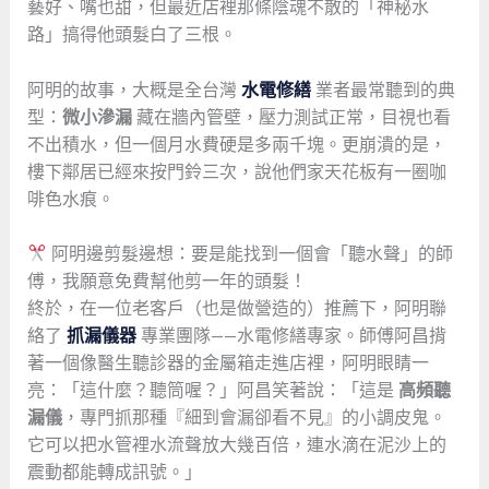
藝好、嘴也甜，但最近店裡那條陰魂不散的「神秘水
路」搞得他頭髮白了三根。
阿明的故事，大概是全台灣
水電修繕
業者最常聽到的典
型：
微小滲漏
藏在牆內管壁，壓力測試正常，目視也看
不出積水，但一個月水費硬是多兩千塊。更崩潰的是，
樓下鄰居已經來按門鈴三次，說他們家天花板有一圈咖
啡色水痕。
阿明邊剪髮邊想：要是能找到一個會「聽水聲」的師
傅，我願意免費幫他剪一年的頭髮！
終於，在一位老客戶（也是做營造的）推薦下，阿明聯
絡了
抓漏儀器
專業團隊——水電修繕專家。師傅阿昌揹
著一個像醫生聽診器的金屬箱走進店裡，阿明眼睛一
亮：「這什麼？聽筒喔？」阿昌笑著說：「這是
高頻聽
漏儀
，專門抓那種『細到會漏卻看不見』的小調皮鬼。
它可以把水管裡水流聲放大幾百倍，連水滴在泥沙上的
震動都能轉成訊號。」