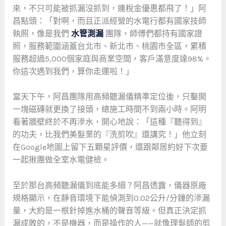
來，不只可能被抓漏沒抓到，連稅金優惠都飛了！」阿
昌點頭：「對啊，而且正派經營的水電行都有國家技師
執照，像是我們
水管測漏
團隊，師傅們都持有國家證
照，服務範圍涵蓋台北市、新北市、桃園市全區，累積
服務超過5,000個家庭與商業空間，客戶滿意度達98%。
你這次遇到我們，算你走運啦！」
當天下午，阿昌團隊用高頻聽漏儀精準定位後，只鑿開
一塊磁磚就更換了接頭，總施工時間不到兩小時。阿明
看著牆壁終於不再滲水，開心地說：「這種『聽得到』
的功夫，比我們美髮業的『洗剪吹』還講究！」他立刻
在Google地圖上留下五顆星評價，還跟鄰居約好下次要
一起揪團做全室水電健檢。
至於那台高頻聽漏儀到底能多細？阿昌透露，儀器原廠
規格顯示，在靜音環境下能偵測到0.02公升/分鐘的滲漏
量，大約是一根針掉進水桶的聲音等級。但真正決定抓
漏成敗的，不是機器，而是操作的人——就像理髮師的剪