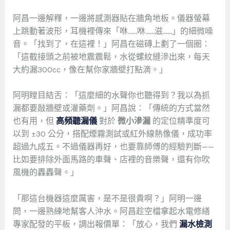
阿昌一邊解釋，一邊將感測器貼在牆角地板。儀器螢幕
上跳動著波形，耳機裡傳來「咻……咻……滋……」的細微噪
音。「找到了，在這裡！」阿昌在磁磚上劃了一個圈：
「這截接頭之前被地震震鬆，水從螺紋縫滲出來，每天
大約漏300cc，像在幫你家牆壁打點滴。」
阿明瞠目結舌：「這麼細的水聲你也聽得到？我以為抓
漏都要敲牆壁或灌藥劑。」阿昌說：「傳統的方式當然
也有用，但
高頻聽漏儀
對於
微小滲漏
的定位精準度可
以到 ±30 公分，搭配煙霧測試或紅外線熱像儀，成功率
超過九成五。不過儀器再好，也要靠師傅的經驗判斷——
比如要排除外面馬路的車聲、店裡的音樂聲，還有你吹
風機的轟轟聲。」
「那這台機器這麼厲害，是不是很貴啊？」阿明一邊
問，一邊熟練地幫客人沖水。阿昌趁空檔拿起水電修繕
專家配發的平板，調出報價單：「放心，我們
漏水檢測