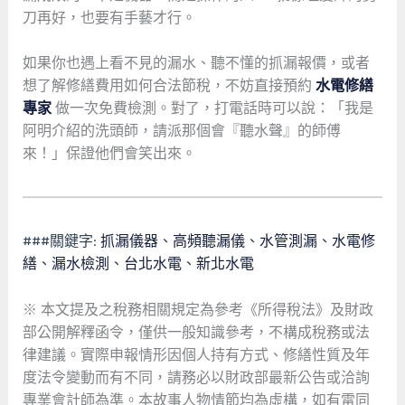
刀再好，也要有手藝才行。
如果你也遇上看不見的漏水、聽不懂的抓漏報價，或者
想了解修繕費用如何合法節稅，不妨直接預約
水電修繕
專家
做一次免費檢測。對了，打電話時可以說：「我是
阿明介紹的洗頭師，請派那個會『聽水聲』的師傅
來！」保證他們會笑出來。
###關鍵字:
抓漏儀器
、
高頻聽漏儀
、
水管測漏
、
水電修
繕
、
漏水檢測
、
台北水電
、
新北水電
※ 本文提及之稅務相關規定為參考《所得稅法》及財政
部公開解釋函令，僅供一般知識參考，不構成稅務或法
律建議。實際申報情形因個人持有方式、修繕性質及年
度法令變動而有不同，請務必以財政部最新公告或洽詢
專業會計師為準。本故事人物情節均為虛構，如有雷同