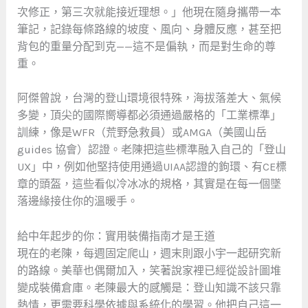
次修正，第三次就能接近理想。」他現在隨身攜帶一本
筆記，記錄每條路線的坡度、風向、身體反應，甚至把
背包的重量分配到克——這不是偏執，而是對生命的尊
重。
阿傑曾說，台灣的登山環境很特殊，海拔落差大、氣候
多變，頂尖的國際嚮導都必須通過嚴格的「工業標準」
訓練，像是WFR（荒野急救員）或AMGA（美國山岳
guides 協會）認證。老陳把這些標準融入自己的「登山
UX」中，例如他堅持使用通過UIAA認證的鉤環、有CE標
章的頭盔，這些看似冷冰冰的規格，其實是在每一個墜
落邊緣接住你的溫暖手。
給中年起步的你：實用裝備指南才是王道
現在的老陳，每週固定爬山，週末則跟小宇一起研究新
的路線。美華也偶爾加入，笑著說家裡已經從設計圖堆
變成裝備倉庫。老陳最大的感觸是：登山知識不該只靠
熱情，更需要科學依據與系統化的學習。他把自己這一