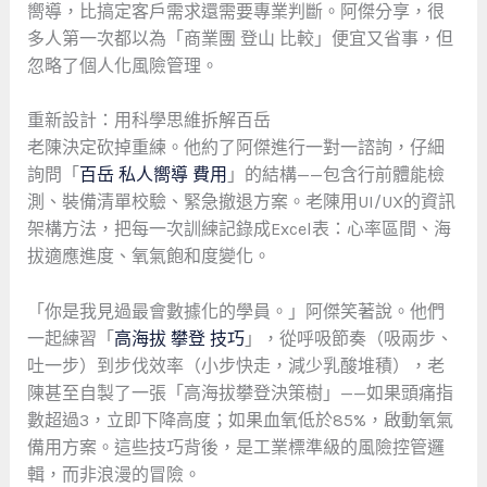
嚮導，比搞定客戶需求還需要專業判斷。阿傑分享，很
多人第一次都以為「商業團 登山 比較」便宜又省事，但
忽略了個人化風險管理。
重新設計：用科學思維拆解百岳
老陳決定砍掉重練。他約了阿傑進行一對一諮詢，仔細
詢問「
百岳 私人嚮導 費用
」的結構——包含行前體能檢
測、裝備清單校驗、緊急撤退方案。老陳用UI/UX的資訊
架構方法，把每一次訓練記錄成Excel表：心率區間、海
拔適應進度、氧氣飽和度變化。
「你是我見過最會數據化的學員。」阿傑笑著說。他們
一起練習「
高海拔 攀登 技巧
」，從呼吸節奏（吸兩步、
吐一步）到步伐效率（小步快走，減少乳酸堆積），老
陳甚至自製了一張「高海拔攀登決策樹」——如果頭痛指
數超過3，立即下降高度；如果血氧低於85%，啟動氧氣
備用方案。這些技巧背後，是工業標準級的風險控管邏
輯，而非浪漫的冒險。