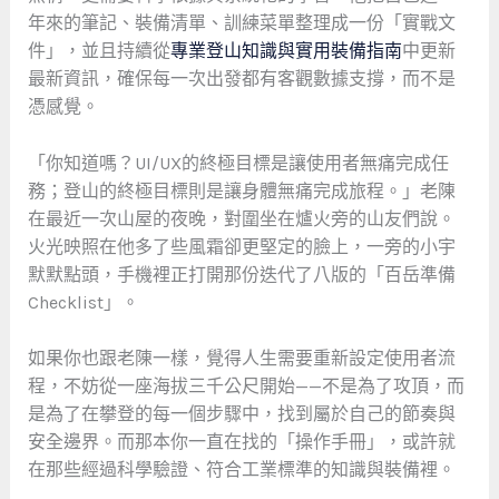
年來的筆記、裝備清單、訓練菜單整理成一份「實戰文
件」，並且持續從
專業登山知識與實用裝備指南
中更新
最新資訊，確保每一次出發都有客觀數據支撐，而不是
憑感覺。
「你知道嗎？UI/UX的終極目標是讓使用者無痛完成任
務；登山的終極目標則是讓身體無痛完成旅程。」老陳
在最近一次山屋的夜晚，對圍坐在爐火旁的山友們說。
火光映照在他多了些風霜卻更堅定的臉上，一旁的小宇
默默點頭，手機裡正打開那份迭代了八版的「百岳準備
Checklist」。
如果你也跟老陳一樣，覺得人生需要重新設定使用者流
程，不妨從一座海拔三千公尺開始——不是為了攻頂，而
是為了在攀登的每一個步驟中，找到屬於自己的節奏與
安全邊界。而那本你一直在找的「操作手冊」，或許就
在那些經過科學驗證、符合工業標準的知識與裝備裡。