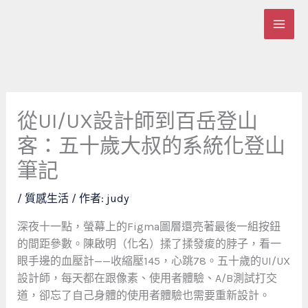
跳
至
主
要
內
容
從UI/UX設計師到百岳登山
客：五十歲大叔的系統化登山
筆記
/
質感生活
/ 作者:
judy
深夜十一點，螢幕上的Figma圖層還亮著最後一組按鈕
的間距參數。陳啟明（化名）揉了揉發痠的脖子，看一
眼手邊的血壓計——收縮壓145，心跳78。五十歲的UI/UX
設計師，每天都在跟像素、使用者體驗、A/B測試打交
道，卻忘了自己身體的使用者體驗也需要重新設計。