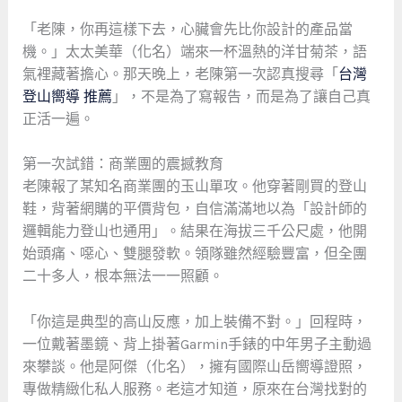
「老陳，你再這樣下去，心臟會先比你設計的產品當
機。」太太美華（化名）端來一杯溫熱的洋甘菊茶，語
氣裡藏著擔心。那天晚上，老陳第一次認真搜尋「
台灣
登山嚮導 推薦
」，不是為了寫報告，而是為了讓自己真
正活一遍。
第一次試錯：商業團的震撼教育
老陳報了某知名商業團的玉山單攻。他穿著剛買的登山
鞋，背著網購的平價背包，自信滿滿地以為「設計師的
邏輯能力登山也通用」。結果在海拔三千公尺處，他開
始頭痛、噁心、雙腿發軟。領隊雖然經驗豐富，但全團
二十多人，根本無法一一照顧。
「你這是典型的高山反應，加上裝備不對。」回程時，
一位戴著墨鏡、背上掛著Garmin手錶的中年男子主動過
來攀談。他是阿傑（化名），擁有國際山岳嚮導證照，
專做精緻化私人服務。老這才知道，原來在台灣找對的