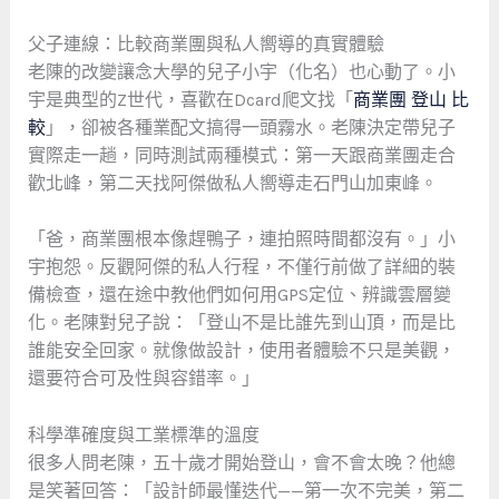
父子連線：比較商業團與私人嚮導的真實體驗
老陳的改變讓念大學的兒子小宇（化名）也心動了。小
宇是典型的Z世代，喜歡在Dcard爬文找「
商業團 登山 比
較
」，卻被各種業配文搞得一頭霧水。老陳決定帶兒子
實際走一趟，同時測試兩種模式：第一天跟商業團走合
歡北峰，第二天找阿傑做私人嚮導走石門山加東峰。
「爸，商業團根本像趕鴨子，連拍照時間都沒有。」小
宇抱怨。反觀阿傑的私人行程，不僅行前做了詳細的裝
備檢查，還在途中教他們如何用GPS定位、辨識雲層變
化。老陳對兒子說：「登山不是比誰先到山頂，而是比
誰能安全回家。就像做設計，使用者體驗不只是美觀，
還要符合可及性與容錯率。」
科學準確度與工業標準的溫度
很多人問老陳，五十歲才開始登山，會不會太晚？他總
是笑著回答：「設計師最懂迭代——第一次不完美，第二