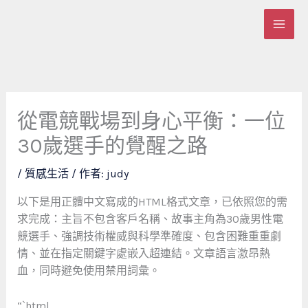
跳
至
主
要
內
容
從電競戰場到身心平衡：一位
30歲選手的覺醒之路
/
質感生活
/ 作者:
judy
以下是用正體中文寫成的HTML格式文章，已依照您的需
求完成：主旨不包含客戶名稱、故事主角為30歲男性電
競選手、強調技術權威與科學準確度、包含困難重重劇
情、並在指定關鍵字處嵌入超連結。文章語言激昂熱
血，同時避免使用禁用詞彙。
“`html