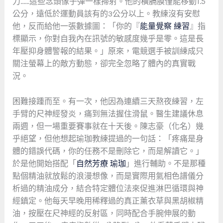
力……這些念頭像子彈一樣掃射。他的橫膈膜僅能移動1.5
公分，遠低於運動員該有的3公分以上。教練沒有安慰
他，反而給他一張數據圖：「你的『
能量覺察 練習
』指
標顯示，你對自我內在訊號的敏感度幾乎是零。這是長
年壓抑身體警報的結果。」原來，電競選手被訓練成只
關注螢幕上的敵方動態，卻完全忽略了體內的真實戰
況。
困難接踵而至。有一次，他因為連續三天熬夜練習，左
手臂的尺神經發炎，痛到無法握住滑鼠。醫生建議休息
兩週，但一場重要賽事就在十天後。陳志豪（化名）幾
乎絕望，但他想起瑜珈教練提過的一句話：「疼痛是身
體的錯誤代碼，你的任務不是刪除它，而是解讀它。」
於是他開始搭配「
自然芳療 瑜珈
」進行輔助。不是那種
點個精油就放鬆的浪漫想像，而是實際用氣相色譜儀分
析過的精油成分，結合特定體位法來促進淋巴循環與神
經鎮定。他每天早晚用稀釋過的真正薰衣草與黑胡椒精
油，按壓在尺神經的反射區，同時配合手腕伸展的動