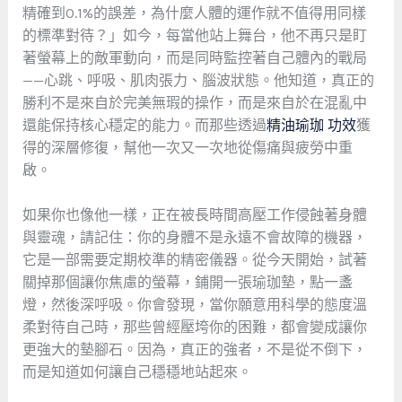
精確到0.1%的誤差，為什麼人體的運作就不值得用同樣
的標準對待？」如今，每當他站上舞台，他不再只是盯
著螢幕上的敵軍動向，而是同時監控著自己體內的戰局
——心跳、呼吸、肌肉張力、腦波狀態。他知道，真正的
勝利不是來自於完美無瑕的操作，而是來自於在混亂中
還能保持核心穩定的能力。而那些透過
精油瑜珈 功效
獲
得的深層修復，幫他一次又一次地從傷痛與疲勞中重
啟。
如果你也像他一樣，正在被長時間高壓工作侵蝕著身體
與靈魂，請記住：你的身體不是永遠不會故障的機器，
它是一部需要定期校準的精密儀器。從今天開始，試著
關掉那個讓你焦慮的螢幕，鋪開一張瑜珈墊，點一盞
燈，然後深呼吸。你會發現，當你願意用科學的態度溫
柔對待自己時，那些曾經壓垮你的困難，都會變成讓你
更強大的墊腳石。因為，真正的強者，不是從不倒下，
而是知道如何讓自己穩穩地站起來。