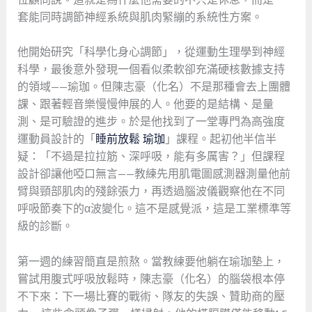
套能同時調節神經系統與肌肉緊繃的系統性方案。
他開始研究「科學化身心調節」，從運動生理學到神經
科學，最後意外發現一個看似柔軟卻充滿硬核數據支持
的領域——瑜珈。但陳志豪（化名）不是那種會去上團體
課、跟著輕音樂慢慢伸展的人。他要的是結構、是量
測、是可驗證的進步。於是他找到了一堂專門為高強度
運動員設計的「
睡前放鬆 瑜珈
」課程。起初他半信半
疑：「不過是拉拉筋、深呼吸，能有多厲害？」但課程
設計卻讓他啞口無言——教練先用肌電圖感測器測量他前
臂與頸部肌肉的殘餘張力，再透過腦波儀觀察他在不同
呼吸節奏下的α波變化。這不是感覺派，這是工業標準等
級的診斷。
第一週的練習簡直是煎熬。當教練要他躺在瑜珈墊上，
嘗試用腹式呼吸放鬆時，陳志豪（化名）的腦袋根本停
不下來：下一場比賽的戰術、隊友的失誤、贊助商的壓