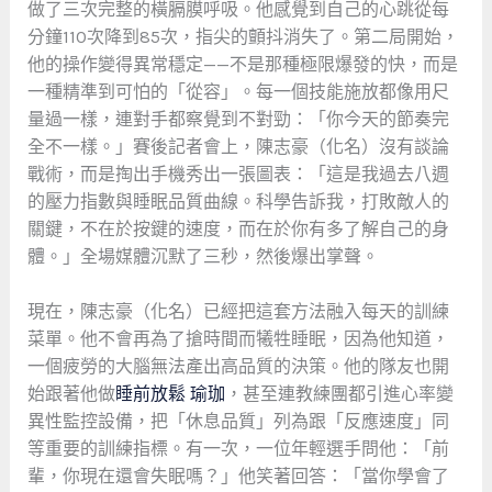
做了三次完整的橫膈膜呼吸。他感覺到自己的心跳從每
分鐘110次降到85次，指尖的顫抖消失了。第二局開始，
他的操作變得異常穩定——不是那種極限爆發的快，而是
一種精準到可怕的「從容」。每一個技能施放都像用尺
量過一樣，連對手都察覺到不對勁：「你今天的節奏完
全不一樣。」賽後記者會上，陳志豪（化名）沒有談論
戰術，而是掏出手機秀出一張圖表：「這是我過去八週
的壓力指數與睡眠品質曲線。科學告訴我，打敗敵人的
關鍵，不在於按鍵的速度，而在於你有多了解自己的身
體。」全場媒體沉默了三秒，然後爆出掌聲。
現在，陳志豪（化名）已經把這套方法融入每天的訓練
菜單。他不會再為了搶時間而犧牲睡眠，因為他知道，
一個疲勞的大腦無法產出高品質的決策。他的隊友也開
始跟著他做
睡前放鬆 瑜珈
，甚至連教練團都引進心率變
異性監控設備，把「休息品質」列為跟「反應速度」同
等重要的訓練指標。有一次，一位年輕選手問他：「前
輩，你現在還會失眠嗎？」他笑著回答：「當你學會了