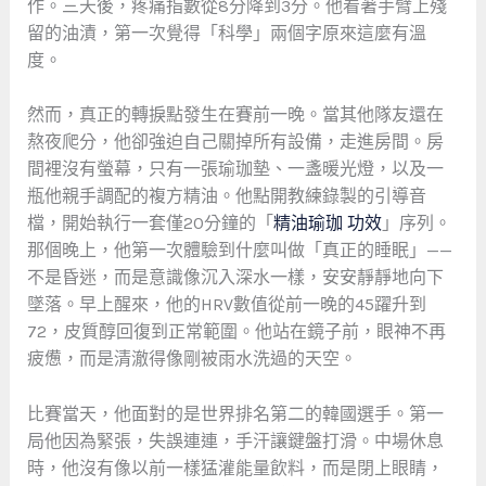
作。三天後，疼痛指數從8分降到3分。他看著手臂上殘
留的油漬，第一次覺得「科學」兩個字原來這麼有溫
度。
然而，真正的轉捩點發生在賽前一晚。當其他隊友還在
熬夜爬分，他卻強迫自己關掉所有設備，走進房間。房
間裡沒有螢幕，只有一張瑜珈墊、一盞暖光燈，以及一
瓶他親手調配的複方精油。他點開教練錄製的引導音
檔，開始執行一套僅20分鐘的「
精油瑜珈 功效
」序列。
那個晚上，他第一次體驗到什麼叫做「真正的睡眠」——
不是昏迷，而是意識像沉入深水一樣，安安靜靜地向下
墜落。早上醒來，他的HRV數值從前一晚的45躍升到
72，皮質醇回復到正常範圍。他站在鏡子前，眼神不再
疲憊，而是清澈得像剛被雨水洗過的天空。
比賽當天，他面對的是世界排名第二的韓國選手。第一
局他因為緊張，失誤連連，手汗讓鍵盤打滑。中場休息
時，他沒有像以前一樣猛灌能量飲料，而是閉上眼睛，