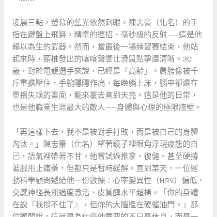
凌晨三點，螢幕的藍光依然刺眼。陳志豪（化名）的手
指在鍵盤上飛舞，精準的連招、毫秒級的反射——這是他
賴以為生的武器。然而，當最後一場練習賽結束，他站
起來時，頸椎發出的喀喀聲響比滑鼠點擊還清晰。30
歲，對於電競選手來說，已經是「高齡」。肩膀像被千
斤重擔壓住，手腕隱隱作痛，每晚躺上床，腦中卻還在
重播失誤的畫面，翻來覆去直到天亮。這是他的日常，
也是他職業生涯最大的敵人——身體與心理的極限牆壁。
「再這樣下去，我不是被對手打敗，而是被自己的身體
淘汰。」陳志豪（化名）望著鏡子裡眼角浮現疲態的自
己，語氣裡帶著不甘。他嘗試過推拿、復健、甚至硬撐
著服用止痛藥，但都只是暫時緩解。直到某天，一位運
動科學顧問遞給他一份數據：心率變異性（HRV）偏低、
交感神經長期過度激活、皮質醇水平超標。「你的身體
在說『我撐不住了』，但你的大腦還在硬催油門。」那
位顧問說。這就是為什麼他需要的不只是休息，而是一