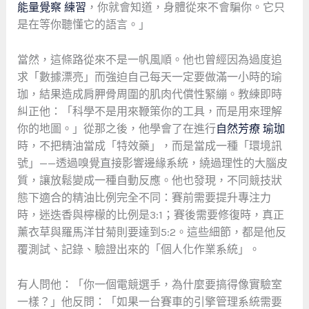
能量覺察 練習
，你就會知道，身體從來不會騙你。它只
是在等你聽懂它的語言。」
當然，這條路從來不是一帆風順。他也曾經因為過度追
求「數據漂亮」而強迫自己每天一定要做滿一小時的瑜
珈，結果造成肩胛骨周圍的肌肉代償性緊繃。教練即時
糾正他：「科學不是用來鞭策你的工具，而是用來理解
你的地圖。」從那之後，他學會了在進行
自然芳療 瑜珈
時，不把精油當成「特效藥」，而是當成一種「環境訊
號」——透過嗅覺直接影響邊緣系統，繞過理性的大腦皮
質，讓放鬆變成一種自動反應。他也發現，不同競技狀
態下適合的精油比例完全不同：賽前需要提升專注力
時，迷迭香與檸檬的比例是3:1；賽後需要修復時，真正
薰衣草與羅馬洋甘菊則要達到5:2。這些細節，都是他反
覆測試、記錄、驗證出來的「個人化作業系統」。
有人問他：「你一個電競選手，為什麼要搞得像實驗室
一樣？」他反問：「如果一台賽車的引擎管理系統需要