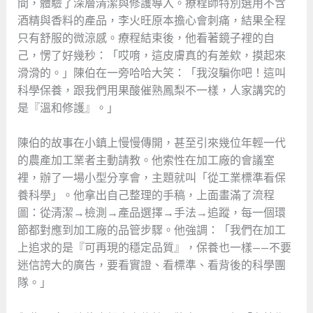
間，體驗了深層清潔與修護導入。療程師特別選用不含
酒精與香料的產品，李火旺原本擔心會刺痛，結果全程
只有舒服的微涼感。療程結束後，他看著鏡子裡的自
己，愣了好幾秒：「哎唷，這皮膚真的有差欸，摸起來
滑滑的。」陳伯在一旁哈哈大笑：「我沒騙你吧！這叫
科學保養，跟我們用果酸催熟鳳梨不一樣，人家講究的
是『溫和修護』。」
陳伯的故事在小鎮上慢慢傳開，甚至引來幾位年輕一代
的農產加工業者主動請教。他索性在加工廠的會議室
裡，辦了一場小型分享會，主題就叫「從工業標準看保
養科學」。他拿出自己整理的手稿，上面畫滿了流程
圖：從清潔→檢測→產品選擇→手法→追蹤，每一個環
節都對應到加工廠的品管步驟。他強調：「我們在加工
上追求的是『可再現的穩定品質』，保養也一樣——不要
迷信誇大的廣告，要看實證、看標準、看背後的科學團
隊。」