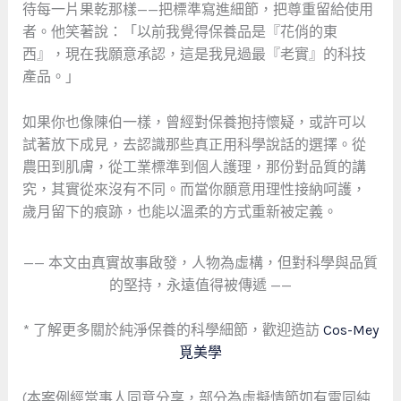
待每一片果乾那樣——把標準寫進細節，把尊重留給使用
者。他笑著說：「以前我覺得保養品是『花俏的東
西』，現在我願意承認，這是我見過最『老實』的科技
產品。」
如果你也像陳伯一樣，曾經對保養抱持懷疑，或許可以
試著放下成見，去認識那些真正用科學說話的選擇。從
農田到肌膚，從工業標準到個人護理，那份對品質的講
究，其實從來沒有不同。而當你願意用理性接納呵護，
歲月留下的痕跡，也能以溫柔的方式重新被定義。
—— 本文由真實故事啟發，人物為虛構，但對科學與品質
的堅持，永遠值得被傳遞 ——
* 了解更多關於純淨保養的科學細節，歡迎造訪
Cos-Mey
覓美學
(本案例經當事人同意分享，部分為虛擬情節如有雷同純