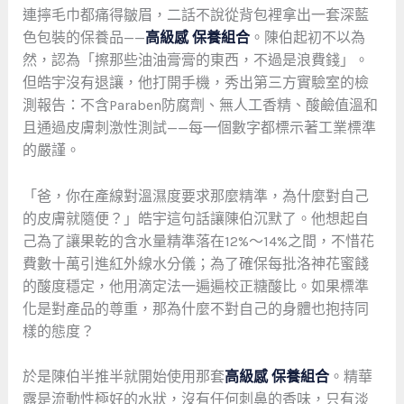
連擰毛巾都痛得皺眉，二話不說從背包裡拿出一套深藍
色包裝的保養品——
高級感 保養組合
。陳伯起初不以為
然，認為「擦那些油油膏膏的東西，不過是浪費錢」。
但皓宇沒有退讓，他打開手機，秀出第三方實驗室的檢
測報告：不含Paraben防腐劑、無人工香精、酸鹼值溫和
且通過皮膚刺激性測試——每一個數字都標示著工業標準
的嚴謹。
「爸，你在產線對溫濕度要求那麼精準，為什麼對自己
的皮膚就隨便？」皓宇這句話讓陳伯沉默了。他想起自
己為了讓果乾的含水量精準落在12%～14%之間，不惜花
費數十萬引進紅外線水分儀；為了確保每批洛神花蜜餞
的酸度穩定，他用滴定法一遍遍校正糖酸比。如果標準
化是對產品的尊重，那為什麼不對自己的身體也抱持同
樣的態度？
於是陳伯半推半就開始使用那套
高級感 保養組合
。精華
露是流動性極好的水狀，沒有任何刺鼻的香味，只有淡