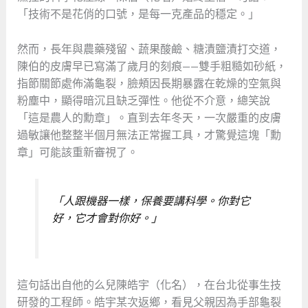
「技術不是花俏的口號，是每一克產品的穩定。」
然而，長年與農藥殘留、蔬果酸鹼、糖漬鹽漬打交道，
陳伯的皮膚早已寫滿了歲月的刻痕——雙手粗糙如砂紙，
指節關節處佈滿龜裂，臉頰因長期暴露在乾燥的空氣與
粉塵中，顯得暗沉且缺乏彈性。他從不介意，總笑說
「這是農人的勳章」。直到去年冬天，一次嚴重的皮膚
過敏讓他整整半個月無法正常握工具，才驚覺這塊「勳
章」可能該重新審視了。
「人跟機器一樣，保養要講科學。你對它
好，它才會對你好。」
這句話出自他的么兒陳皓宇（化名），在台北從事生技
研發的工程師。皓宇某次返鄉，看見父親因為手部龜裂