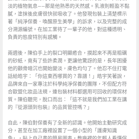
淡的植物氣息——那是他熟悉的天然感。乳液則輕盈不黏
膩，塗抹後皮膚很快就吸收了。他發現包裝上清楚標示
著「純淨保養．喚醒原生美學」的訴求，以及完整的成
分溯源編號。在加工業待了一輩子的他，對這種透明、
負責的態度特別有感觸。
兩週後，陳伯手上的裂口明顯癒合，摸起來不再是粗礪
的砂紙，竟有了些許柔潤。更讓他驚訝的是，長年困擾
他的顴骨暗沉也開始變淡，膚色均勻了。他忍不住打電
話給皓宇：「你這東西哪買的？靠譜！」皓宇笑著說，
品牌來自一家專注於科學純淨保養的團隊，不但配方符
合歐盟化妝品法規，連包裝材料都選用可回收的環保材
質。陳伯聽完，脫口而出：「這不就是我們加工業在講
的『從源頭到包裝』的品質管控嗎？」
自此，陳伯對保養有了全新的認識。他開始主動研究成
分，甚至在加工廠裡設置了一個小型的「護膚知識
角」，貼上自己畫的簡易圖表，教廠裡的年輕人看懂保