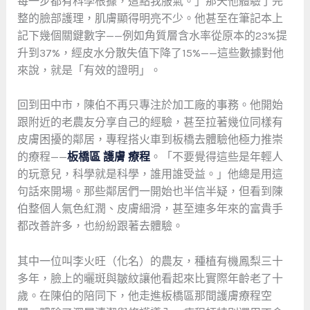
每一步都有科學根據，這點我服氣。」那天他體驗了完
整的臉部護理，肌膚顯得明亮不少。他甚至在筆記本上
記下幾個關鍵數字——例如角質層含水率從原本的23%提
升到37%，經皮水分散失值下降了15%——這些數據對他
來說，就是「有效的證明」。
回到田中市，陳伯不再只專注於加工廠的事務。他開始
跟附近的老農友分享自己的經驗，甚至拉著幾位同樣有
皮膚困擾的鄰居，專程搭火車到板橋去體驗他極力推崇
的療程——
板橋區 護膚 療程
。「不要覺得這些是年輕人
的玩意兒，科學就是科學，誰用誰受益。」他總是用這
句話來開場。那些鄰居們一開始也半信半疑，但看到陳
伯整個人氣色紅潤、皮膚細滑，甚至連多年來的富貴手
都改善許多，也紛紛跟著去體驗。
其中一位叫李火旺（化名）的農友，種植有機鳳梨三十
多年，臉上的曬斑與皺紋讓他看起來比實際年齡老了十
歲。在陳伯的陪同下，他走進板橋區那間護膚療程空