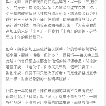
與此同時，陳伯也親自寫信給品牌方，以一個「老技術
人」的身分，提出幾項建議：希望產品能在包裝上標示
更完整的酸鹼值與活性成分濃度範圍，讓消費者有更明
確的參考。品牌方不僅回信感謝，還邀請他參與部分產
品的質地測試。陳伯笑得眼睛都瞇起來：「人家說做農
產加工的人是『土直』，但我們『土直』的背後，是整
整五十年的數據積累。」
如今，陳伯的加工廠依然每天運轉，他的雙手依然要接
觸水果、鹽糖、烘盤，但他多了一個習慣——每天晚上洗
完臉，他會仔細塗抹那套他信賴的純淨保養品，然後對
著鏡子說：「老伙仔，你今天又學到一個新知識了。」
對他來說，保養不再只是為了好看，而是像調整機臺參
數一樣，對自己身體的一種精準照顧。
回顧這一年的轉變，陳伯最感觸的其實不是皮膚變好，
而是他發現「科學」與「溫度」從來不是對立的。一個
好的品牌，不應該只用華麗的詞彙堆疊，而應該像他對