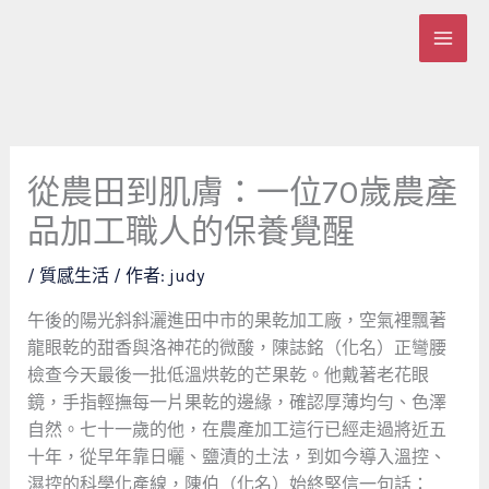
跳
至
主
要
內
容
從農田到肌膚：一位70歲農產
品加工職人的保養覺醒
/
質感生活
/ 作者:
judy
午後的陽光斜斜灑進田中市的果乾加工廠，空氣裡飄著
龍眼乾的甜香與洛神花的微酸，陳誌銘（化名）正彎腰
檢查今天最後一批低溫烘乾的芒果乾。他戴著老花眼
鏡，手指輕撫每一片果乾的邊緣，確認厚薄均勻、色澤
自然。七十一歲的他，在農產加工這行已經走過將近五
十年，從早年靠日曬、鹽漬的土法，到如今導入溫控、
濕控的科學化產線，陳伯（化名）始終堅信一句話：