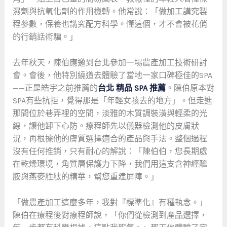
濕劑與抗氧化劑的作用機轉。他常說：「做加工講究製
程參數，保養也講究配方科學。懂這個，才不會被花俏
的行銷話術騙。」
去年秋天，陳伯應邀到台北參加一場農產加工技術研討
會。會後，他特別繞道去體驗了當地一家口碑極佳的SPA
——正是皓宇之前推薦的
台北 精品 SPA 推薦
。陳伯原本對
SPA有些抗拒，覺得那是「年輕女孩去的地方」。但走進
那間位於巷弄裡的空間，淡雅的木質調裝潢與輕柔的光
線，讓他卸下心防。療程師先以儀器檢測他的皮膚狀
況，再根據他的膚質選擇適合的產品與手法。整個過程
沒有任何推銷，只有耐心的解說：「陳伯伯，您長期處
在乾燥環境，角質層保護力下降，我們用這支含神經醯
胺與燕麥胜肽的精華，幫您重建屏障。」
「做農產加工這麼多年，我對『標準化』有種執念。」
陳伯在療程後對療程師說，「你們從檢測到產品選擇，