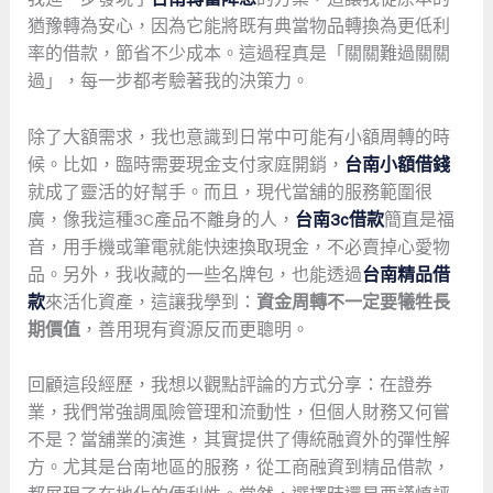
猶豫轉為安心，因為它能將既有典當物品轉換為更低利
率的借款，節省不少成本。這過程真是「關關難過關關
過」，每一步都考驗著我的決策力。
除了大額需求，我也意識到日常中可能有小額周轉的時
候。比如，臨時需要現金支付家庭開銷，
台南小額借錢
就成了靈活的好幫手。而且，現代當舖的服務範圍很
廣，像我這種3C產品不離身的人，
台南3c借款
簡直是福
音，用手機或筆電就能快速換取現金，不必賣掉心愛物
品。另外，我收藏的一些名牌包，也能透過
台南精品借
款
來活化資產，這讓我學到：
資金周轉不一定要犧牲長
期價值
，善用現有資源反而更聰明。
回顧這段經歷，我想以觀點評論的方式分享：在證券
業，我們常強調風險管理和流動性，但個人財務又何嘗
不是？當舖業的演進，其實提供了傳統融資外的彈性解
方。尤其是台南地區的服務，從工商融資到精品借款，