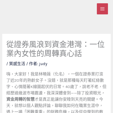
跳
至
主
要
內
容
從證券風浪到資金港灣：一位
業內女性的周轉真心話
/
質感生活
/ 作者:
judy
嗨，大家好！我是林曉薇（化名），一個在證券業打滾
了近20年的熟齡女子。沒錯，就是那種每天盯著紅綠數
字、心情隨著K線圖起伏的日常。40歲了，說老不老，但
經歷過幾波市場震盪，我深深體會到——除了投資眼光，
資金周轉的智慧
才是真正能讓你安睡到天亮的關鍵。今
天，就想以個人觀點評論，聊聊我如何在職業生涯中，
遇上一場「困難重重」的財務危機，以及從中學到的教