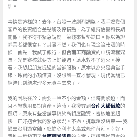
訓。
事情是這樣的：去年，台股一波劇烈調整，我手邊幾個
客戶的投資組合差點觸及停損點，為了維持信譽和長期
關係，我不得不緊急調度一筆錢來暫墊缺口。你以為證
券業者都很富有？其實不然，我們也有現金流乾涸的時
候！首先，我試了銀行，但
台南工商融資
的申請流程冗
長，光是審核就要等上好幾週，遠水救不了近火。接
著，我想起朋友提過的當舖服務，原本以為只是典當手
錶、珠寶的小額借貸，沒想到一查才發現，現代當舖已
經進化到能處理多元資金需求了。
我的困境在於：需要一筆不小的金額，但時間緊迫，而
且不想動用長期資產。這時，我搜尋到
台南大額借款
的
選項，原來有些當舖專精於高額度融資，審核速度超
快，正好適合我的緊急狀況。不過，挑戰還沒結束——我
過去沒用過當舖，總擔心利率太高或條件苛刻。幸好，
我進一步發現了
台南轉當降息
的方案，這讓我從原本的