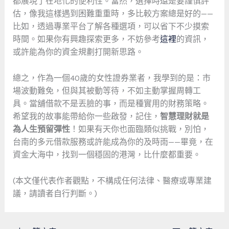
都展現了在地化的便利性。當然，選擇時還是要謹慎評
估，像我這樣遇到困難重重時，多比較方案總是好的——
比如，透過專業平台了解各種選項，可以省下不少摸索
時間。如果你有興趣探索更多，不妨參考
這裡
的資訊，
或許能為你的資金規劃打開新思路。
總之，作為一個40歲的女性證券業者，我學到的是：市
場波動難免，但與其被動等待，不如主動掌握周轉工
具。當舖借款不是丟臉的事，而是種實用的財務策略。
希望我的故事能帶給你一些啟發，記住，
智慧理財就是
為人生預留彈性
！如果有天你也面臨類似挑戰，別怕，
台南的多元借款服務或許能成為你的及時雨——畢竟，在
資金大海中，找到一個穩固的港灣，比什麼都重要。
(本文僅代表作者觀點，不構成任何法律、醫療或專業建
議，請讀者自行判斷。)