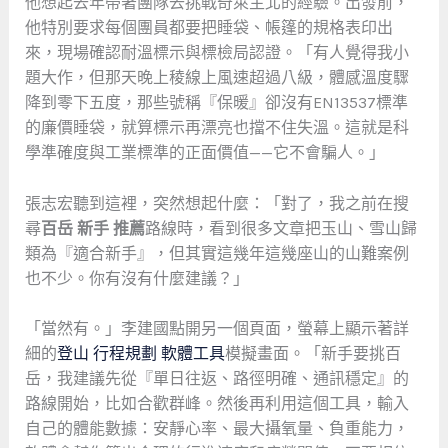
他想起去年帶著團隊去挑戰奇萊主北的經驗。出發前，
他特別要求每個團員都要把睡袋、帳篷的規格表印出
來，現場確認耐溫標示與標檢局認證。「有人覺得我小
題大作，但那天晚上稜線上風速超過八級，體感溫度驟
降到零下五度，那些號稱『保暖』卻沒有EN13537標準
的廉價睡袋，就算標示再漂亮也擋不住失溫。這就是科
學準確度與工業標準的正面價值——它不會騙人。」
張志宏聽到這裡，突然想起什麼：「對了，我之前在搜
尋
百岳 新手 推薦
路線時，看到很多文章把玉山、雪山歸
類為『適合新手』，但其實這幾年這幾座山的山難案例
也不少。你有沒有什麼建議？」
「當然有。」李建國點開另一個頁面，螢幕上顯示著詳
細的
登山 行程規劃 軟體工具
模擬畫面。「新手要挑百
岳，我建議先從『單日往返、路徑明確、通訊穩定』的
路線開始，比如合歡群峰。然後再利用這個工具，輸入
自己的體能數據：安靜心率、最大攝氧量、負重能力，