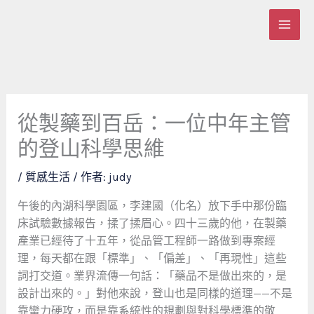
跳
至
主
要
內
容
從製藥到百岳：一位中年主管
的登山科學思維
/
質感生活
/ 作者:
judy
午後的內湖科學園區，李建國（化名）放下手中那份臨
床試驗數據報告，揉了揉眉心。四十三歲的他，在製藥
產業已經待了十五年，從品管工程師一路做到專案經
理，每天都在跟「標準」、「偏差」、「再現性」這些
詞打交道。業界流傳一句話：「藥品不是做出來的，是
設計出來的。」對他來說，登山也是同樣的道理——不是
靠蠻力硬攻，而是靠系統性的規劃與對科學標準的敬