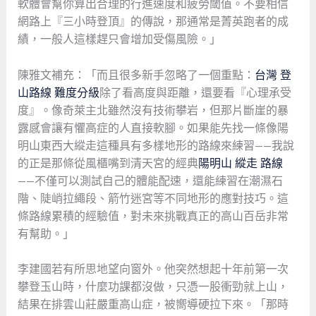
軟體會幫你算出合理的行進速度和疲勞閾值。不要相信
網路上『三小時登頂』的傳說，那通常是菁英跑者的成
績，一般人這樣趕只會增加受傷風險。」
陳雅文補充：「而且很多新手忽略了一個重點：
台灣 登
山路線 難度分級
除了看高度與距離，還要看『心理承受
度』。像奇萊主北雖然沒有技術攀岩，但那片斷崖的暴
露感會讓有懼高症的人直接軟腳。如果能先找一條像陽
明山東西大縱走這種具有多樣地形的路線來練習——我說
的正是那條從風櫃嘴到清天宮的經典
陽明山 縱走 路線
——不僅可以測試自己的體能配速，還能練習在潮濕石
階、陡峭拉繩段、箭竹迷宮等不同地形的應對技巧。這
條路線累積的經驗值，對未來挑戰真正的高山百岳非常
有幫助。」
李建國若有所思地望向窗外。他突然想起十年前第一次
攀登玉山時，什麼功課都沒做，只憑一股衝勁就上山，
結果在排雲山莊嚴重高山症，被嚮導硬拉下來。「那時