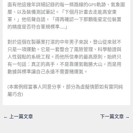
面有他這幾年詳細記錄的每一條路線的GPS軌跡、氣象圖
層、以及裝備測試筆記。「下個月計畫去走能高安東
軍，」他低聲自語，「得再確認一下那顆衛星定位裝置
的精度是否符合軍規標準……」
對於這個在製藥業打滾的中年男子來說，登山從來就不
只是一項運動。它是一套整合了風險管理、科學驗證與
人性弱點的系統工程。而他所信奉的最高原則，始終只
有一句話：真正的高手，不是靠運氣戰勝大山，而是用
數據與標準讓自己永遠不需要賭運氣。
(本案例經當事人同意分享，部分為虛擬情節如有雷同純
屬巧合)
←
上一篇文章
下一篇文章
→