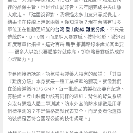
裡的品保主管，也是登山愛好者，去年剛完成中央山脈
大縱走。「建國說得對，我遇過太多山友只靠感覺走，
結果卡在稜線上進退兩難。你知道嗎？現在台灣有很多
單位正在推動更細膩的
台灣 登山路線 難度分級
，不只是
傳統的A、B、C級，而是納入暴露感、技術地形、撤退困
難度等量化指標。這對
百岳 新手 推薦
路線來說尤其重要
——很多人以為只要體能好就能爬，卻忽略暴露感造成的
心理壓力。」
李建國接過話題，語氣帶著製藥人特有的嚴謹：「其實
『難度分級』本身就是一種工業標準的體現。就像我們
在藥廠遵循PIC/S GMP，每一批產品的製程都要有紀錄、
有驗證。登山裝備也該有同樣的思維：背包的背負系統
有沒有通過人體工學測試？防水外套的防水係數是用哪
個標準測的？不是價格高就代表安全，而是要看你選擇
的裝備是否符合國際公認的技術規範。」