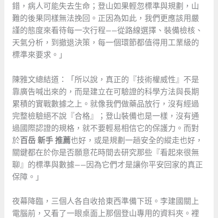
錯，病人可能失去生命；登山如果輕忽標準與規劃，山
難的後果同樣無法挽回。正因為如此，我們更應該用嚴
謹的態度來看待每一次行程——從路線選擇、裝備檢核、
天氣分析，到撤退決策，每一個環節都值得用工業級的
標準來要求。」
陳雅文總結道：「所以說，真正的『技術權威性』不是
靠廣告喊出來的，而是建立在可驗證的科學方法與長期
累積的實戰數據之上。就像我們做藥品放行，沒有經過
完整檢驗絕不說『合格』；登山裝備也是一樣，沒有通
過國際認證的規格，就不要輕易相信它的保護力。而對
於
百岳 新手 推薦
也好，或是規劃一趟安全的縱走也好，
關鍵都在於你是否願意花時間去研究那些『看起來很無
聊』的標準與數據——因為它們才是讓你平安回家的真正
保障。」
夜幕降臨，三個人各自收拾東西準備下班。李建國關上
電腦前，又看了一眼桌面上那個登山專用的資料夾。裡