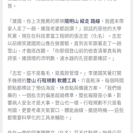
畏。
「建國，你上次推薦的那條
陽明山 縱走 路線
，我週末帶
家人走了一趟，連我老婆都說讚！」說話的是他的大學
死黨，現在在科技業當工程師的張志宏（化名）。志宏
以前總笑建國爬山像在做實驗，直到去年跟著走了一趟
雪山，才徹底改觀。「你那個登山前的檢查清單真有夠
誇張，連頭燈的流明數、濾水器的孔徑都要確認。」
「志宏，這不是龜毛，是風險管理。」李建國笑著打開
手機裡的
登山 行程規劃 軟體工具
，介面乾淨，每個時間
節點都標註了預估海拔、休息點與備援方案。「我們做
藥的，一個批次的偏差超過標準，整批報廢是小事，影
響病人安全才是大事。登山也一樣，行程規劃不只是看
地圖，更要考慮天氣窗口、體能曲線、撤退時機——這些
都需要科學化的工具來輔助。」
坐在一旁的同事陳雅文（化名）忍不住點頭。她是公司