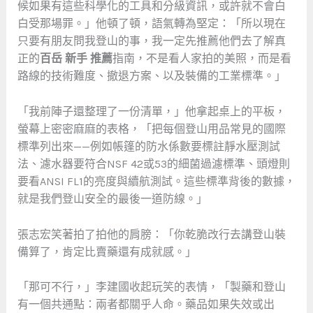
候如果有這些科學化的工具和分級資訊，或許就不會白
白受那場罪。」他頓了頓，語氣轉為堅定：「所以現在
只要有朋友問我登山的事，我一定先推薦他們去了解真
正的
百岳 新手 推薦
指南，不是看人家拍的美照，而是看
路線的技術難度、撤退方案、以及裝備的工業標準。」
「我前陣子還整理了一份清單，」他拿起桌上的平板，
螢幕上密密麻麻的表格，「把每個登山用品常見的國際
標準列出來——例如帳篷的防水係數要標註靜水壓測試
法、濾水器要符合NSF 42或53的細菌過濾標準、頭燈則
要看ANSI FL1的亮度與續航測試。這些標準背後的數據，
就是我們登山安全的最後一道防線。」
張志宏笑著拍了拍他的肩膀：「你乾脆改行去講登山裝
備算了，肯定比賣藥還有成就感。」
「那可不行，」李建國收起玩笑的表情，「製藥和登山
有一個共通點：兩者都關乎人命。藥品如果失效或出