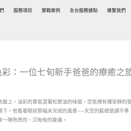
們
服務項目
實戰案例
全台服務據點
連繫我們
色彩：一位七旬新手爸爸的療癒之
色盤上，油彩的香氣混著松節油的味道，空氣裡有種安靜的
落下。他看著眼前那幅未完成的風景——天空的藍總是調不準
來一陣熟悉的、沉甸甸的痠痛。