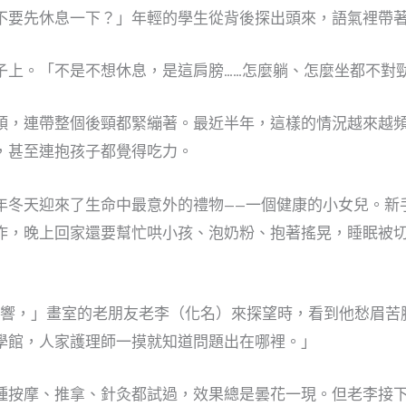
不要先休息一下？」年輕的學生從背後探出頭來，語氣裡帶
子上。「不是不想休息，是這肩膀……怎麼躺、怎麼坐都不對
頭，連帶整個後頸都緊繃著。最近半年，這樣的情況越來越頻
，甚至連抱孩子都覺得吃力。
年冬天迎來了生命中最意外的禮物——一個健康的小女兒。新
作，晚上回家還要幫忙哄小孩、泡奶粉、抱著搖晃，睡眠被
影響，」畫室的老朋友老李（化名）來探望時，看到他愁眉苦
學館，人家護理師一摸就知道問題出在哪裡。」
種按摩、推拿、針灸都試過，效果總是曇花一現。但老李接