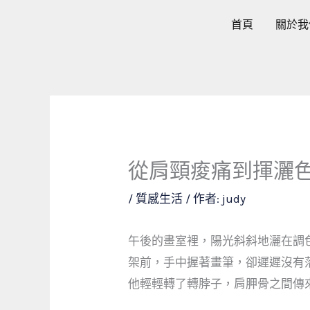
跳
首頁
關於我
至
主
要
內
容
從肩頸痠痛到揮灑
/
質感生活
/ 作者:
judy
午後的畫室裡，陽光斜斜地灑在調
架前，手中握著畫筆，卻遲遲沒有
他輕輕轉了轉脖子，肩胛骨之間傳