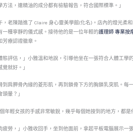
學方法，連精油的成分都有檢驗報告，符合國際標準。」
老陳踏進了 Claire 身心靈美學館(化名)。店內的燈光
有一種寧靜的儀式感。接待他的是一位年輕的
護理師 專業按
和芳療認證徽章。
體態評估，」小雅溫和地說，引導他坐在一張符合人體工學
感覺就好。」
滑到肩胛骨內緣的菱形肌，再到鎖骨下方的胸鎖乳突肌。每
會頭暈？」
這個年輕女孩的手感非常敏銳，幾乎每個她按到的地方，都是
肉疲勞，」小雅收回手，坐到他面前，拿起平板電腦展示一