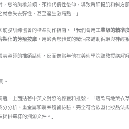
對，您的胸椎前傾、頸椎代償性後伸，導致肩胛提肌和斜方肌
之就會失去彈性，甚至產生激痛點。」
國筋膜訓練協會的標準動作指南。「我們會用
工業級的精準
客製化的芳療按摩
，用適合您體質的精油來輔助循環與神經
般美容師的推銷話術，反而像當年他在美術學院聽教授講解解
問。
璃瓶，上面貼著中英文對照的標籤和批號。「這款高地薰衣
成分分析、重金屬和農藥殘留檢驗，完全符合歐盟化妝品法
須提供這樣的溯源文件。」