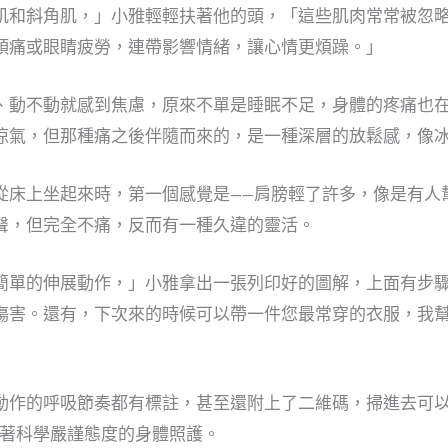
肌和斜角肌，」小雅輕輕扶著他的頭，「這些肌肉常常被忽
頭痛或眼睛疲勞，連帶影響情緒，讓心情更煩躁。」
、動不動就感到焦慮，原來不單是睡眠不足，身體的疼痛也
涼氣，但那種痛之後伴隨而來的，是一種深層的放鬆感，像
從床上坐起來時，第一個感覺是——肩膀輕了許多，像是有人
聲，但完全不痛，反而有一種久違的靈活。
簡單的伸展動作，」小雅拿出一張列印好的圖解，上面有步
傷害。還有，下次來的時候可以帶一件您最常穿的衣服，我
動作的呼吸節奏都有標註，甚至還附上了二維碼，掃進去可
帶著科學嚴謹態度的身體照護。