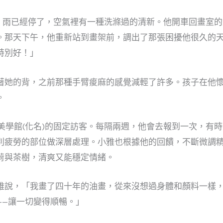
化名)時，雨已經停了，空氣裡有一種洗滌過的清新。他開車回畫
。那天下午，他重新站到畫架前，調出了那張困擾他很久的天
特別好！」
著她的背，之前那種手臂痠麻的感覺減輕了許多。孩子在他
。
身心靈美學館(化名)的固定訪客。每隔兩週，他會去報到一次，
別疲勞的部位做深層處理。小雅也根據他的回饋，不斷微調精
荷與茶樹，清爽又能穩定情緒。
雅說，「我畫了四十年的油畫，從來沒想過身體和顏料一樣
——讓一切變得順暢。」