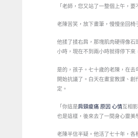
「老師，您又站了一整個上午，要
老陳苦笑，放下畫筆，慢慢坐回椅
他揉了揉右肩，那塊肌肉硬得像石
小時，現在不到兩小時就得停下來
是的，孩子。七十歲的老陳，在去
開始抗議了。白天在畫室教課、創
定。
「你這是
肩頸痠痛 原因 心情
互相
也是這樣，後來去了一間身心靈美
老陳半信半疑。他活了七十年，各