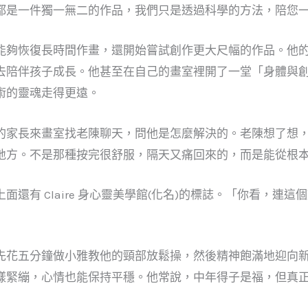
都是一件獨一無二的作品，我們只是透過科學的方法，陪您
能夠恢復長時間作畫，還開始嘗試創作更大尺幅的作品。他
去陪伴孩子成長。他甚至在自己的畫室裡開了一堂「身體與
術的靈魂走得更遠。
的家長來畫室找老陳聊天，問他是怎麼解決的。老陳想了想
地方。不是那種按完很舒服，隔天又痛回來的，而是能從根
還有 Claire 身心靈美學館(化名)的標誌。「你看，連
」
先花五分鐘做小雅教他的頸部放鬆操，然後精神飽滿地迎向
樣緊繃，心情也能保持平穩。他常說，中年得子是福，但真