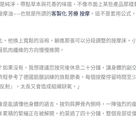
那是純淨、帶點草本與花香的味道，不像市面上某些產品那樣
按摩油——也就是所謂的
客製化 芳療 按摩
。這不是套用公式
」
化。他換上寬鬆的浴袍，躺進那張可以分段調整的按摩床。
著肌肉纖維的方向慢慢推開。
？如果沒有，我想建議您按完後休息二十分鐘，讓身體的副
流程參考了德國筋膜訓練的放鬆節奏，每個按壓停留時間至
展反射』，太長又會造成組織缺氧。」
像是能讀懂他身體的語言。按到肩胛骨內側時，一陣強烈的
年累積的緊繃正在被解開。約莫過了四十分鐘，整個背部從