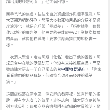
超出我的經驗範圍。」他笑著回憶。
新手爸爸的焦慮，往往來自於資訊爆炸與標準混亂。陳
大哥翻遍網路評測，發現大多數寵物用品的介紹不是過
度浪漫化，就是充斥著「零誤差」、「絕對精準」這類
難以驗證的廣告詞。他需要的是能經得起工業標準檢驗
的產品，就像他在職場上要求供應商提供的規格書一
樣。
一次週末聚會，老友阿斌（化名）看出了他的困擾。阿
斌是台中在地的獸醫助理，他沒有直接推薦產品，而是
邀請陳大哥去一間自己常去的
台中寵物 選品店
。「你來
看看他們的選品邏輯，保證符合你產品經理的職業
病。」
這間店座落在清水區一條安靜的巷弄裡，沒有誇張的招
牌，卻有令人安心的氛圍。走進店內，陳大哥立刻被陳
列方式吸引：每項商品旁邊都附有詳細的材質說明、耐