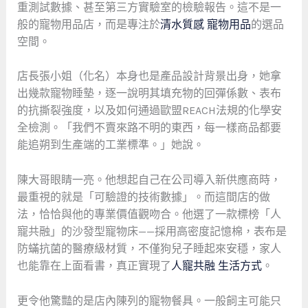
重測試數據、甚至第三方實驗室的檢驗報告。這不是一
般的寵物用品店，而是專注於
清水質感 寵物用品
的選品
空間。
店長張小姐（化名）本身也是產品設計背景出身，她拿
出幾款寵物睡墊，逐一說明其填充物的回彈係數、表布
的抗撕裂強度，以及如何通過歐盟REACH法規的化學安
全檢測。「我們不賣來路不明的東西，每一樣商品都要
能追朔到生產端的工業標準。」她說。
陳大哥眼睛一亮。他想起自己在公司導入新供應商時，
最重視的就是「可驗證的技術數據」。而這間店的做
法，恰恰與他的專業價值觀吻合。他選了一款標榜「人
寵共融」的沙發型寵物床——採用高密度記憶棉，表布是
防蟎抗菌的醫療級材質，不僅狗兒子睡起來安穩，家人
也能靠在上面看書，真正實現了
人寵共融 生活方式
。
更令他驚豔的是店內陳列的寵物餐具。一般飼主可能只