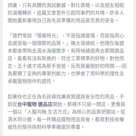
詞彙，只有具體的測試數據、對比表格、以及朋友相助
的溫暖轉折。這篇文章意外引起同事們的共鳴，許多人
開始重新審視自己為毛孩準備的用品是否真的安全。
「我們常說『慢養時光』，不是指速度慢，而是指用心
去感受每一個環節的品質。」陳大哥總結。他現在每週
末都會帶狗去清水海邊散步，有時候繞道再去那間選品
店，看看有沒有新進的、符合工業標準的好物。對他而
言，五十歲才成為新手爸爸，反而是最剛好的時間——因
為累積了足夠的專業判斷力，也學會了用科學的理性去
承載寵物陪伴的感性。
如果你也正在為毛孩尋找兼具質感與安全性的用品，不
妨從
台中寵物 選品店
開始。那裡不只是一間店，更像是
一個以「人寵共融 生活方式」為核心的品質把關站。從
清水到沙鹿，每一件精品寵物用品背後，都是對技術權
威性的堅持與對科學準確度的尊重。