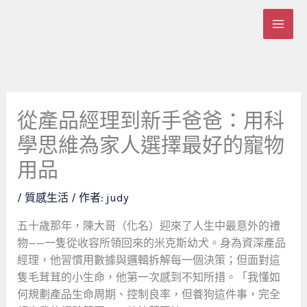
跳
至
主
要
內
容
從產品經理到新手爸爸：用科
學思維為家人選擇最好的寵物
用品
/
質感生活
/ 作者:
judy
五十歲那年，陳大哥（化名）迎來了人生中最意外的禮
物——一隻從收容所領回來的米克斯幼犬。身為資深產品
經理，他習慣用數據與邏輯拆解每一個決策；但面對這
隻毛茸茸的小生命，他第一次感到不知所措。「我懂如
何規劃產品生命周期、控制良率，但養狗這件事，完全