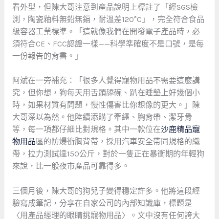
看外型，但陳大哥注意到產品說明上標註了「經SGS檢
測，陶瓷釉料無鉛無鎘，耐溫差120°C」，完全符合食品
級容器工業標準。「這就像我們在開發電子產品時，必
須符合CE、FCC認證一樣——科學準確度不是口號，是每
一份報告的背書。」
阿斌在一旁補充：「很多人覺得寵物用品不需要這麼講
究，但你想，狗每天用舌頭舔碗、趴在睡墊上好幾個小
時，如果材質有問題，慢性傷害比你想像的更大。」陳
大哥深以為然。他陸續添購了牽繩、胸背帶、潔牙骨
等，每一項都仔細比對規格。其中一款位在
沙鹿精品寵
物用品
區的防爆衝胸背帶，採用汽車安全帶同規格的織
帶，拉力測試達150公斤，對於一隻正在暴衝期的年輕狗
來說，比一般夜市產品可靠得多。
三個月後，陳大哥的狗兒子變得穩定許多。他將這段經
驗寫成筆記，分享在自家公司的內部知識庫，標題是
〈用產品經理的眼睛挑寵物用品〉。文中沒有任何誇大