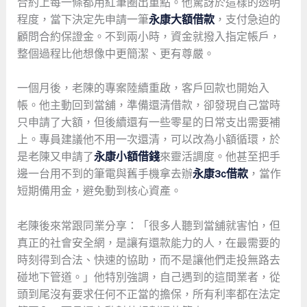
合約上每一條都用紅筆圈出重點。他驚訝於這樣的透明
程度，當下決定先申請一筆
永康大額借款
，支付急迫的
顧問合約保證金。不到兩小時，資金就撥入指定帳戶，
整個過程比他想像中更簡潔、更有尊嚴。
一個月後，老陳的專案陸續重啟，客戶回款也開始入
帳。他主動回到當舖，準備還清借款，卻發現自己當時
只申請了大額，但後續還有一些零星的日常支出需要補
上。專員建議他不用一次還清，可以改為小額循環，於
是老陳又申請了
永康小額借錢
來靈活調度。他甚至把手
邊一台用不到的筆電與舊手機拿去辦
永康3c借款
，當作
短期備用金，避免動到核心資產。
老陳後來常跟同業分享：「很多人聽到當舖就害怕，但
真正的社會安全網，是讓有還款能力的人，在最需要的
時刻得到合法、快速的協助，而不是讓他們走投無路去
碰地下管道。」他特別強調，自己遇到的這間業者，從
頭到尾沒有要求任何不正當的擔保，所有利率都在法定