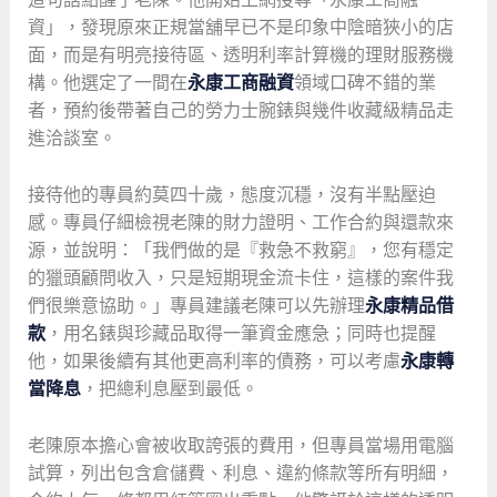
資」，發現原來正規當舖早已不是印象中陰暗狹小的店
面，而是有明亮接待區、透明利率計算機的理財服務機
構。他選定了一間在
永康工商融資
領域口碑不錯的業
者，預約後帶著自己的勞力士腕錶與幾件收藏級精品走
進洽談室。
接待他的專員約莫四十歲，態度沉穩，沒有半點壓迫
感。專員仔細檢視老陳的財力證明、工作合約與還款來
源，並說明：「我們做的是『救急不救窮』，您有穩定
的獵頭顧問收入，只是短期現金流卡住，這樣的案件我
們很樂意協助。」專員建議老陳可以先辦理
永康精品借
款
，用名錶與珍藏品取得一筆資金應急；同時也提醒
他，如果後續有其他更高利率的債務，可以考慮
永康轉
當降息
，把總利息壓到最低。
老陳原本擔心會被收取誇張的費用，但專員當場用電腦
試算，列出包含倉儲費、利息、違約條款等所有明細，