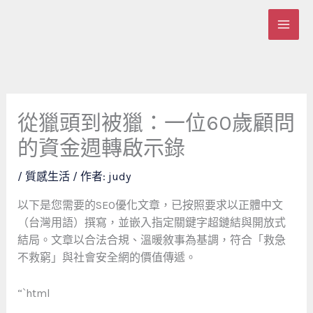
跳
至
主
要
內
容
從獵頭到被獵：一位60歲顧問
的資金週轉啟示錄
/
質感生活
/ 作者:
judy
以下是您需要的SEO優化文章，已按照要求以正體中文
（台灣用語）撰寫，並嵌入指定關鍵字超鏈結與開放式
結局。文章以合法合規、溫暖敘事為基調，符合「救急
不救窮」與社會安全網的價值傳遞。
“`html