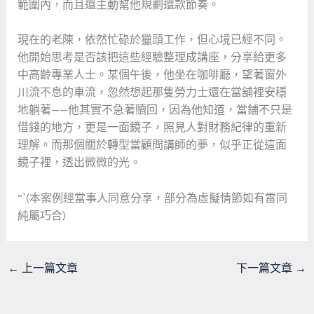
範圍內，而且還主動幫他規劃還款節奏。
現在的老陳，依然忙碌於獵頭工作，但心境已經不同。
他開始思考是否該把這些經驗整理成講座，分享給更多
中高齡專業人士。某個午後，他坐在咖啡廳，望著窗外
川流不息的車流，忽然想起那隻勞力士還在當舖裡安穩
地躺著——他其實不急著贖回，因為他知道，當鋪不只是
借錢的地方，更是一面鏡子，照見人對財務紀律的重新
理解。而那個關於轉型當顧問講師的夢，似乎正從這面
鏡子裡，透出微微的光。
“`(本案例經當事人同意分享，部分為虛擬情節如有雷同
純屬巧合)
←
上一篇文章
下一篇文章
→