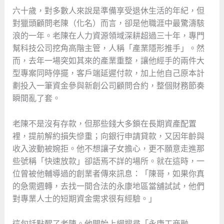
六十歲，對多數人來說是準備享受退休生活的年紀，但
對獵頭顧問老陳（化名）而言，卻是他職涯中最驚濤駭
浪的一年。老陳在人力資源領域深耕超過三十年，專門
幫科技公司挖角高階主管，人稱「產業隱形推手」。然
而，去年一場突如其來的產業重整，讓他經手的兩件大
型專案同時停擺，客戶端延遲付款，加上他自己原本計
劃投入一筆資金參與新創公司顧問合約，整個財務節奏
瞬間亂了套。
老陳不是沒有存款，但那些錢大多鎖在長期資產配置
裡，提前解約損失慘重；向銀行申請貸款，又因年齡與
收入波動被婉拒。他不想讓子女擔心，更不願意走進那
些號稱「快速放款」卻語焉不詳的場所。就在這時，一
位曾被他輔導過的創業者傳來訊息：「陳哥，如果你真
的急需週轉，去找一間合法的永康地區當舖試試，他們
對專業人士的短期資金需求很有經驗。」
這句話點醒了老陳。他開始上網搜尋「永康工商融