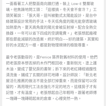
一面看著工人把整面南向牆打通，裝上 Low-E 雙層玻
璃。他焦躁地問工頭：「這樣搞，冬天會不會冷？」工
頭笑著說：「張大哥，這叫被動式太陽能設計，是台中
綠建築設計常用的手法。冬天低角度的陽光能穿透玻璃
加熱室內，夏天高角度的陽光會被反射掉。配合全熱交
換器，一年可以省下四成的空調電費。」老張想起廠裡
那些節能減碳的改造案，終於明白——好的建築，其實和
好的水泥配方一樣，都是對物理規律的極致尊重。
最令老張動容的，是Fenice 築界對舊材料的使用。他們
把老張原本想丟掉的木作門框回收，重新刨光、塗上護
木油，變成了嬰兒房的書架；拆下來的老紅磚經過酸性
清洗後，鋪成了玄關的拼花地磚。設計師說：「新北老
屋活化推薦的做法不是全部打掉重來，而是保留可以保
留的，再用現代工法去強化不足的地方。這樣房子才有
記憶，才有溫度。」老張想起自己年輕時，跟著老師傅
一塊磚一塊磚砌起來的倉庫，心裡突然一熱。