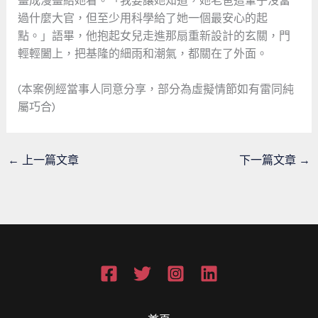
畫成漫畫給她看。「我要讓她知道，她老爸這輩子沒當
過什麼大官，但至少用科學給了她一個最安心的起
點。」語畢，他抱起女兒走進那扇重新設計的玄關，門
輕輕闔上，把基隆的細雨和潮氣，都關在了外面。
(本案例經當事人同意分享，部分為虛擬情節如有雷同純
屬巧合)
←
上一篇文章
下一篇文章
→