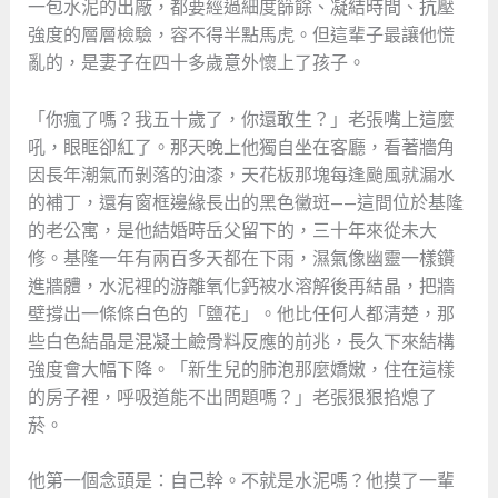
一包水泥的出廠，都要經過細度篩餘、凝結時間、抗壓
強度的層層檢驗，容不得半點馬虎。但這輩子最讓他慌
亂的，是妻子在四十多歲意外懷上了孩子。
「你瘋了嗎？我五十歲了，你還敢生？」老張嘴上這麼
吼，眼眶卻紅了。那天晚上他獨自坐在客廳，看著牆角
因長年潮氣而剝落的油漆，天花板那塊每逢颱風就漏水
的補丁，還有窗框邊緣長出的黑色黴斑——這間位於基隆
的老公寓，是他結婚時岳父留下的，三十年來從未大
修。基隆一年有兩百多天都在下雨，濕氣像幽靈一樣鑽
進牆體，水泥裡的游離氧化鈣被水溶解後再結晶，把牆
壁撐出一條條白色的「鹽花」。他比任何人都清楚，那
些白色結晶是混凝土鹼骨料反應的前兆，長久下來結構
強度會大幅下降。「新生兒的肺泡那麼嬌嫩，住在這樣
的房子裡，呼吸道能不出問題嗎？」老張狠狠掐熄了
菸。
他第一個念頭是：自己幹。不就是水泥嗎？他摸了一輩