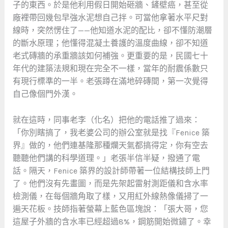
子的東西。於是他利用假日開始砸牆、鏟壁癌，甚至從
廠裡帶回幾包早強水泥想自己拌。可當他拿著水平尺對
線時，突然愣住了——他知道水泥的配比，卻不懂防潮層
的斷水原理；他懂得混凝土養護的溫度曲線，卻不知道
老式磚牆的承重牆該如何補強。更重要的是，民國七十
年代的建築法規和現在完全不一樣，當年的耐震係數只
有現行標準的一半。老張蹲在滿地碎磚間，第一次覺得
自己像個門外漢。
就在這時，同事老李（化名）把他的電話推了過來：
「你別瞎搞了，我老婆公司的辦公室就是找『Fenice 築
界』做的，他們連基隆那種爛天氣都搞得定，你有空去
聽聽他們講的科學道理。」老張半信半疑，撥通了電
話。隔天，Fenice 築界的設計師帶著一位結構技師上門
了。他們沒有先畫圖，而是先架起雷射測距儀和含水率
檢測儀，在每個牆角取了樣，又用紅外線熱像儀掃了一
遍天花板。技師指著螢幕上藍色區塊說：「張大哥，您
這屋子外牆的含水率已經超過8%，鋼筋開始微鏽了。幸