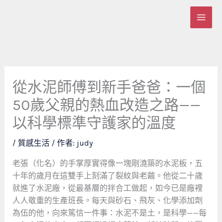
跳
至
主
要
內
容
從水泥師傅到新手爸爸：一個
50歲父親的熱血改造之路——
以科學標準守護家的溫度
/
質感生活
/ 作者:
judy
老張（化名）的手掌厚實得像一塊剛澆築的水泥板，五
十年的歲月在這雙手上刻滿了裂紋與老繭。他從二十歲
就進了水泥廠，從最基層的拌合工做起，如今已是廠裡
人人敬重的生產班長。每天與砂石、飛灰、化學添加劑
為伍的他，向來篤信一件事：水泥不是土，是科學——每