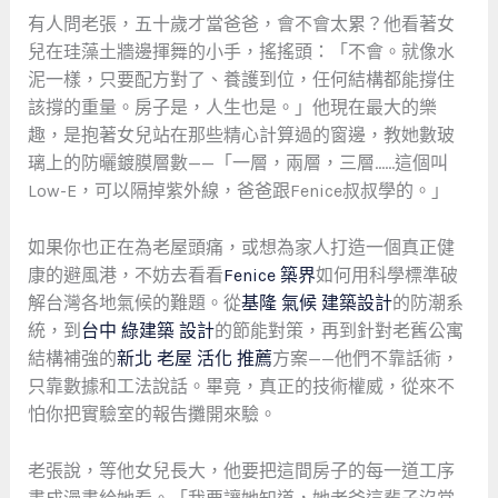
有人問老張，五十歲才當爸爸，會不會太累？他看著女
兒在珪藻土牆邊揮舞的小手，搖搖頭：「不會。就像水
泥一樣，只要配方對了、養護到位，任何結構都能撐住
該撐的重量。房子是，人生也是。」他現在最大的樂
趣，是抱著女兒站在那些精心計算過的窗邊，教她數玻
璃上的防曬鍍膜層數——「一層，兩層，三層……這個叫
Low-E，可以隔掉紫外線，爸爸跟Fenice叔叔學的。」
如果你也正在為老屋頭痛，或想為家人打造一個真正健
康的避風港，不妨去看看
Fenice 築界
如何用科學標準破
解台灣各地氣候的難題。從
基隆 氣候 建築設計
的防潮系
統，到
台中 綠建築 設計
的節能對策，再到針對老舊公寓
結構補強的
新北 老屋 活化 推薦
方案——他們不靠話術，
只靠數據和工法說話。畢竟，真正的技術權威，從來不
怕你把實驗室的報告攤開來驗。
老張說，等他女兒長大，他要把這間房子的每一道工序