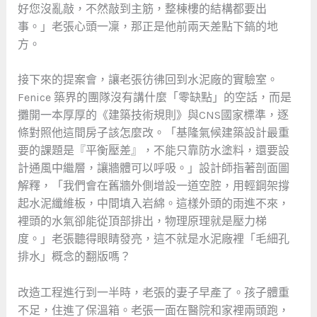
好您沒亂敲，不然敲到主筋，整棟樓的結構都要出
事。」老張心頭一凜，那正是他前兩天差點下鎬的地
方。
接下來的提案會，讓老張彷彿回到水泥廠的實驗室。
Fenice 築界的團隊沒有講什麼「零缺點」的空話，而是
攤開一本厚厚的《建築技術規則》與CNS國家標準，逐
條對照他這間房子該怎麼改。「基隆氣候建築設計最重
要的課題是『平衡壓差』，不能只靠防水塗料，還要設
計通風中繼層，讓牆體可以呼吸。」設計師指著剖面圖
解釋，「我們會在舊牆外側增設一道空腔，用輕鋼架撐
起水泥纖維板，中間填入岩綿。這樣外頭的雨進不來，
裡頭的水氣卻能從頂部排出，物理原理就是壓力梯
度。」老張聽得眼睛發亮，這不就是水泥廠裡「毛細孔
排水」概念的翻版嗎？
改造工程進行到一半時，老張的妻子早產了。孩子體重
不足，住進了保溫箱。老張一面在醫院和家裡兩頭跑，