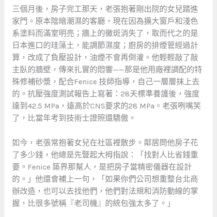
三個月後，房子完工那天，老張抱著剛出院的女兒踏進
家門。原本陰暗潮濕的客廳，現在因為擴大窗戶和淺色
系塗料而滿室明亮；牆上的黴斑消失了，取而代之的是
日本進口的珪藻土，能調節濕度；廚房的排煙管經過計
算，改成了負壓設計，油煙不會再倒灌。他輕輕敲了敲
主臥的牆壁，傳來扎實的悶響——那是他用廠裡調配的特
殊修補砂漿，配合Fenice 技師指導，自己一層層抹上去
的。抗壓強度測試報告上寫著：28天標準養護後，強度
達到42.5 MPa，遠高於CNS要求的28 MPa。老張咧嘴笑
了，比當年考到技術士證照還驕傲。
如今，老張常抱著女兒在社區裡散步。鄰居問他房子花
了多少錢，他總是先豎起大拇指說：「找對人比省錢重
要。Fenice 築界那幫人，是把房子當精密儀器在設計
的。」他還會補上一句，「如果你們公司想重整台北商
辦改造，也可以去找他們，他們對法規和消防動線的掌
握，比很多號稱『老司機』的統包強太多了。」