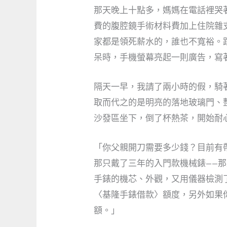
那天晚上十點多，媽媽在電話裡哭
費的腹腔鏡手術材料費加上住院雜
家都是領死薪水的，誰也不寬裕。
呆時，手機螢幕亮起一則廣告，寫
隔天一早，我請了兩小時的假，騎
取而代之的是明亮的落地玻璃門、
沙發區坐下，倒了杯熱茶，開始耐
「你父親開刀需要多少錢？目前有
那只戴了三年的入門款機械錶——
手錶的機芯、外觀，又用儀器檢測
〈基隆手錶借款〉額度，另外如果
額。」