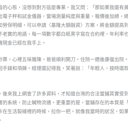
看的心態，沒想到對方這麼專業。我又問：「那如果我還有
出電子秤和試金儀器，當場測量純度與重量，報價後加總，
和勞保明細，可以申請〈基隆大額融資〉方案，將金額提高
不老實的用語，每一項數字都白紙黑字寫在合約裡，年利率
塊現金已經在我手上。
鈔票，心裡五味雜陳。爸爸順利開刀，住院一週後康復出院
回手錶和項鍊。經理還記得我，笑著說：「年輕人，按時還
」
。後來我上網查了許多資料，才知道台灣的合法當鋪其實受
署的系統，防止贓物流通。更重要的是，當鋪存在的本質是
卡在生活裂縫裡的時候，拉你一把。就像我當時的狀況，如
。