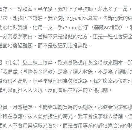
慢存下一點積蓄。半年後，我升上了半技師，薪水多了一萬
出來，想找地下錢莊。我立刻把他拉到休息室，告訴他我的
心地跟我說，他用一支二手iPhone辦了〈基隆3C借款〉
一刻我忽然明白，當鋪不只是借錢的地方，更是一種社會安全
體面地度過難關，而不是被逼到走投無路。
豪（化名）迷上線上博弈，跑來基隆想用黃金借款來翻本。
「我們做〈基隆黃金借款〉是為了讓人救急，不是為了讓賭
當時很不高興，但半年後他因為欠債跑路，我才慶幸那位經
賺利息而推人入火坑，反而會站在客戶的立場把關。
術員，月薪穩定，也開始規劃買房的頭期款。那條金項鍊和
那段在急難中被人溫柔接住的時光。我不會沒事就去當鋪，
面的人不會用異樣眼光看你，而是會用專業的評估與合法的