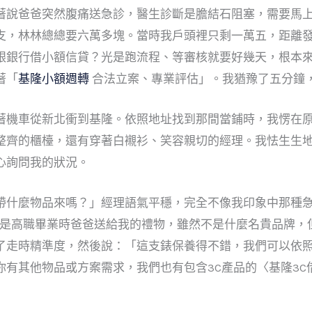
著說爸爸突然腹痛送急診，醫生診斷是膽結石阻塞，需要馬
支，林林總總要六萬多塊。當時我戶頭裡只剩一萬五，距離
跟銀行借小額信貸？光是跑流程、等審核就要好幾天，根本
著「
基隆小額週轉
合法立案、專業評估」。我猶豫了五分鐘
著機車從新北衝到基隆。依照地址找到那間當鋪時，我愣在原
整齊的櫃檯，還有穿著白襯衫、笑容親切的經理。我怯生生
心詢問我的狀況。
帶什麼物品來嗎？」經理語氣平穩，完全不像我印象中那種
那是高職畢業時爸爸送給我的禮物，雖然不是什麼名貴品牌，
了走時精準度，然後說：「這支錶保養得不錯，我們可以依
你有其他物品或方案需求，我們也有包含3C產品的〈基隆3C