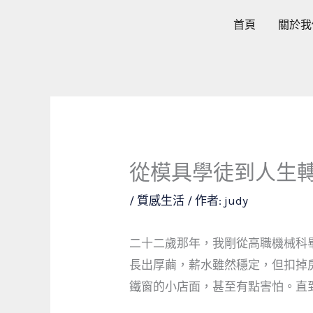
跳
首頁
關於我
至
主
要
內
容
從模具學徒到人生
/
質感生活
/ 作者:
judy
二十二歲那年，我剛從高職機械科
長出厚繭，薪水雖然穩定，但扣掉
鐵窗的小店面，甚至有點害怕。直