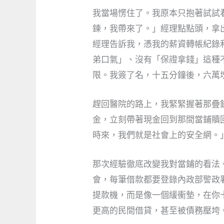
我當場愣住了。我原本只抱著試試
鍊，我帶來了。」經理點點頭，拿
經理告訴我，憑我的薪資轉帳紀錄
弟口氣」、沒有「保證拿錢」這種
限。我簽了名，十五分鐘後，六萬
趕回醫院的路上，我緊緊握著那疊
金，立刻帶著現金回到那間當鋪贖
時來，我們就是社會上的安全網。
那次經驗徹底改變我對當鋪的看法
會，每筆借款都要登錄內政部警政
提款機，而是像一個緩衝墊，在你
更高的民間借貸，甚至被債務壓垮