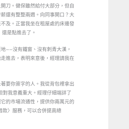
上開刀。健保雖然給付大部分，但自
發薪還有整整兩週。向同事開口？大
來不及。正當我坐在租屋處的床邊發
，還是點進去了。
地——沒有鐵窗、沒有刺青大漢，
地走進去，表明來意後，經理請我在
急著要你簽字的人。我從背包裡拿出
但對我意義重大。經理仔細端詳了
照它的市場流通性，提供你兩萬元的
借款〉服務，可以合併提高總