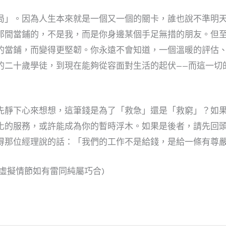
局」。因為人生本來就是一個又一個的關卡，誰也說不準明
那間當鋪的，不是我，而是你身邊某個手足無措的朋友。但
的當鋪，而變得更堅韌。你永遠不會知道，一個溫暖的評估
的二十歲學徒，到現在能夠從容面對生活的起伏——而這一切
先靜下心來想想，這筆錢是為了「救急」還是「救窮」？如
化的服務，或許能成為你的暫時浮木。如果是後者，請先回
得那位經理說的話：「我們的工作不是給錢，是給一條有尊
虛擬情節如有雷同純屬巧合)