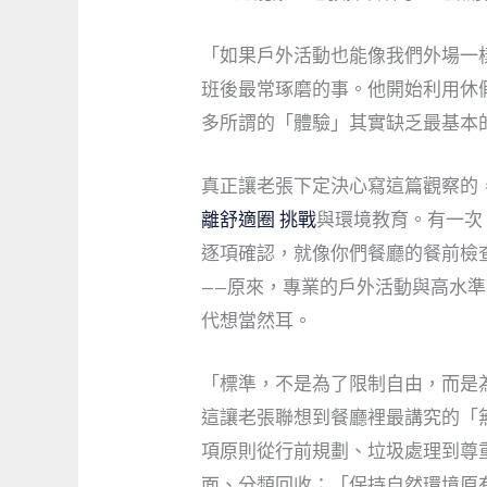
「如果戶外活動也能像我們外場一
班後最常琢磨的事。他開始利用休
多所謂的「體驗」其實缺乏最基本
真正讓老張下定決心寫這篇觀察的
離舒適圈 挑戰
與環境教育。有一次
逐項確認，就像你們餐廳的餐前檢
——原來，專業的戶外活動與高水
代想當然耳。
「標準，不是為了限制自由，而是
這讓老張聯想到餐廳裡最講究的「
項原則從行前規劃、垃圾處理到尊
面、分類回收；「保持自然環境原