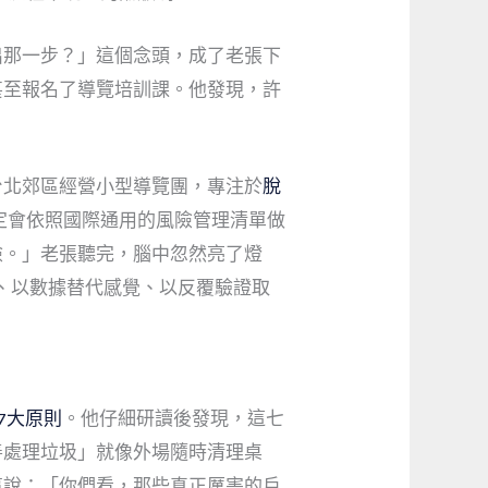
出那一步？」這個念頭，成了老張下
甚至報名了導覽培訓課。他發現，許
。
台北郊區經營小型導覽團，專注於
脫
定會依照國際通用的風險管理清單做
險。」老張聽完，腦中忽然亮了燈
、以數據替代感覺、以反覆驗證取
7大原則
。他仔細研讀後發現，這七
善處理垃圾」就像外場隨時清理桌
事說：「你們看，那些真正厲害的戶