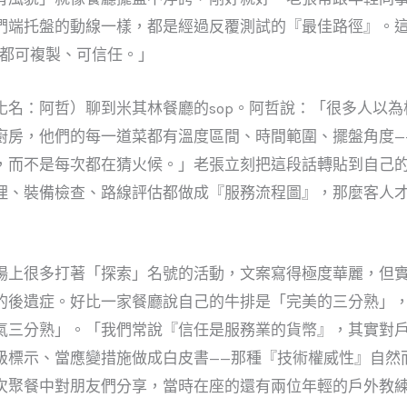
們端托盤的動線一樣，都是經過反覆測試的『最佳路徑』。
驗都可複製、可信任。」
化名：阿哲）聊到米其林餐廳的sop。阿哲說：「很多人以
廚房，他們的每一道菜都有溫度區間、時間範圍、擺盤角度—
，而不是每次都在猜火候。」老張立刻把這段話轉貼到自己
理、裝備檢查、路線評估都做成『服務流程圖』，那麼客人
場上很多打著「探索」名號的活動，文案寫得極度華麗，但
的後遺症。好比一家餐廳說自己的牛排是「完美的三分熟」
氣三分熟」。「我們常說『信任是服務業的貨幣』，其實對
級標示、當應變措施做成白皮書——那種『技術權威性』自然
次聚餐中對朋友們分享，當時在座的還有兩位年輕的戶外教