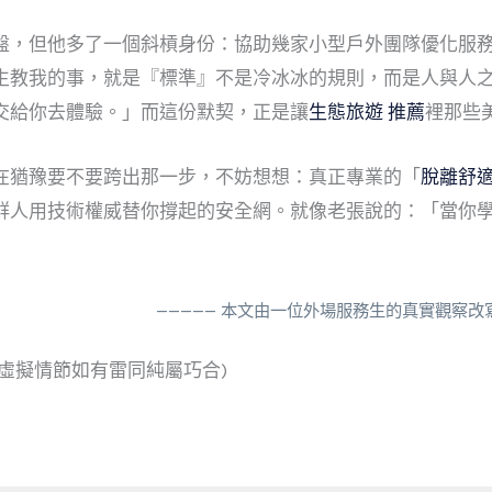
盤，但他多了一個斜槓身份：協助幾家小型戶外團隊優化服
生教我的事，就是『標準』不是冷冰冰的規則，而是人與人之
交給你去體驗。」而這份默契，正是讓
生態旅遊 推薦
裡那些
在猶豫要不要跨出那一步，不妨想想：真正專業的「
脫離舒適
群人用技術權威替你撐起的安全網。就像老張說的：「當你
————— 本文由一位外場服務生的真實觀察
虛擬情節如有雷同純屬巧合)