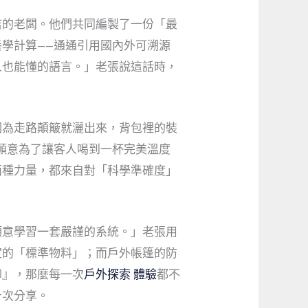
店的老闆。他們共同編製了一份「最
學計算——通通引用國內外可溯源
人也能懂的語言。」老張說這話時，
因為走路顛簸就灑出來，背包裡的裝
願意為了讓客人喝到一杯完美溫度
兩種力量，都來自對「科學準確度」
願意學習一套嚴謹的系統。」老張用
定的「標準物料」；而戶外帳篷的防
仰』，那麼每一次
戶外探索 體驗
都不
千次分享。