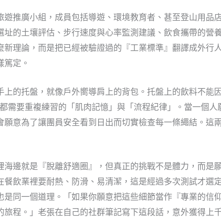
旅遊推廣小組，成員包括導遊、環境教育者、甚至登山用品
選址的土壤評估、步行速度與心率監測建議、飲食攜帶的營養
麼新理論，而是把已經被驗證過的『工業標準』翻譯成外行
樣篤定。
手上的托盤，就像戶外嚮導肩上的背包。托盤上的飲料不能
這都需要重複練習的「肌肉記憶」與「流程紀律」。當一個人
會願意為了讓團員安全看到日出而切實檢查每一條繩結。這
裡海邊就是『脫離舒適圈』，但真正的挑戰不是體力，而是
在餐飲業裡要耐熱、防滑、易清潔，這是經過多次測試才選
也是同一個道理。「如果你願意把這些細節當作『專業的信
的旅程。」老張在自己的社群筆記寫下這段話，意外獲得上