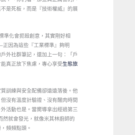
這不是死板，而是『技術權威』的展
為標準化會扼殺創意，其實剛好相
—正因為這些『工業標準』夠明
的戶外社群筆記，還加上一句：「戶
才能真正放下焦慮，專心享受
生態旅
實質訓練與安全配備卻遠遠落後。他
，但沒有溫度計驗證、沒有醒肉時間
戶外活動也是。當嚮導拿出經過第三
而然就會發光，就像米其林廚師的
練，頻頻點頭。