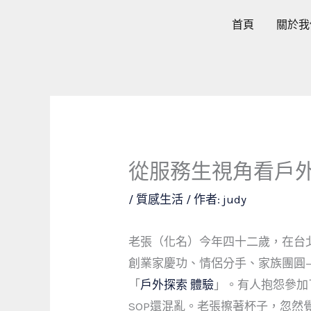
跳
首頁
關於我
至
主
要
內
容
從服務生視角看戶
/
質感生活
/ 作者:
judy
老張（化名）今年四十二歲，在台
創業家慶功、情侶分手、家族團圓
「
戶外探索 體驗
」。有人抱怨參加
SOP還混亂。老張擦著杯子，忽