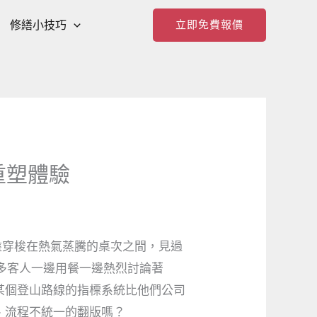
修繕小技巧
立即免費報價
重塑體驗
盤穿梭在熱氣蒸騰的桌次之間，見過
多客人一邊用餐一邊熱烈討論著
某個登山路線的指標系統比他們公司
、流程不統一的翻版嗎？