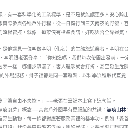
樣，有一套科學化的工業標準，是不是就能讓更多人安心跨
假實際參與各種戶外行程，從一日健行到三天兩夜的野營，
的流程管控，就像一道菜沒有標準食譜，好吃與否全靠運氣
，是他遇見一位叫做李明（化名）的生態旅遊業者。李明在
，李明跟老張分享：「你知道嗎，我們每次帶團出發前，一
查表一樣。哪個步驟漏了，客人體驗就會打折，甚至發生危
準的外場服務，骨子裡都是同一套邏輯：以科學流程取代直覺
為了讓自由不失控。」——老張在筆記本上寫下這句話。
無痕廚房」概念——其實戶外圈早有更細膩的共識：
無痕山林 
重野生動物，每一條都對應著服務業裡的基本功。例如「妥
有風貌」就像餐廳擺盤不浮誇，剛好就好。老張常跟年輕同