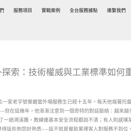
們
服務項目
實戰案例
全台服務據點
連繫我們
外探索：技術權威與工業標準如何
北一家老字號餐廳當外場服務生已經十五年。每天他端著托
——但在這幾年，他漸漸注意到一個奇特的對話脈絡：越來越
了一趟溯溪團，教練連基本安全流程都說不清；有人則感嘆
然覺得這些抱怨好熟悉——這不就是餐飲業裡客人對服務不到位